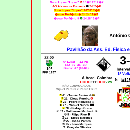
Nuno Lopes "Lopez"
10�F 24' 2�P
4-3 Alexandre Fonseca
24' 2�P
Nuno Lopes "Lopez" 24'08'' 2�P
�scar Porf�rio � 24'24'' 2�P
�scar Porf�rio ®
24'28'' 2�P
António 
Pavilhão da Ass. Ed. Física 
3
22:00
6º Lugar 12 Pts
13J 3V 3E 7D
14ª
Golos: -17 (43-60)
Interval
FPP 1357
1ª Volt
A Acad. Coimbra
5
DDDD
EEE
DDD
VVV
NÃO CONVOCADOS
Inf
Miguel Pereira
e
Pedro Freire
61 - Tomás Santos ®
21 - Diogo Pereira
23 - Pedro Nogueira ©
77 - Manuel Nunes
78 - Rodrigo Grade
47 - Guilherme Machado ®
5 - Filipe Rico
17 - Diogo Marques
27 - Isaac Pontes
75 - João Marques
Gonçalo Oliveira