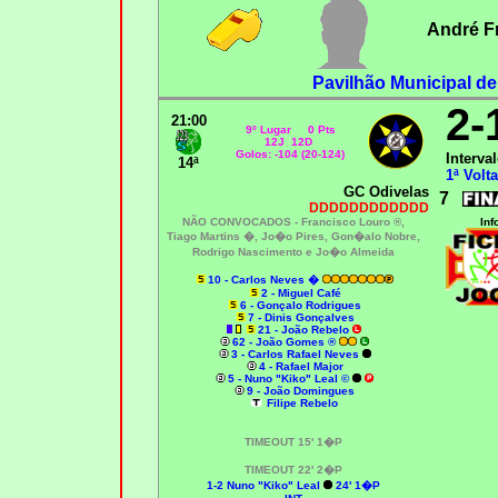
André F
Pavilhão Municipal d
2-
21:00
9º Lugar 0 Pts
12J 12D
Golos: -104 (20-124)
Interval
14ª
1ª Volta
GC Odivelas
7
DDDDDDDDDDDD
NÃO CONVOCADOS -
Francisco Louro ®,
Inf
Tiago Martins �, Jo�o Pires, Gon�alo Nobre,
Rodrigo Nascimento e Jo�o Almeida
10 - Carlos Neves
�
2 - Miguel Café
6 - Gonçalo Rodrigues
7 - Dinis Gonçalves
21 - João Rebelo
62 - João Gomes ®
3 - Carlos Rafael Neves
4 - Rafael Major
5 - Nuno "Kiko" Leal ©
9 - João Domingues
Filipe Rebelo
TIMEOUT 15' 1�P
TIMEOUT 22' 2�P
1-2 Nuno "Kiko" Leal
24' 1�P