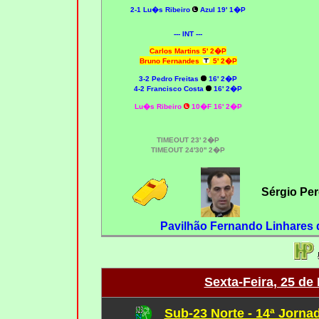
2-1
Lu�s Ribeiro
Azul 19' 1�P
--- INT ---
Carlos Martins 5' 2�P
Bruno Fernandes
5' 2�P
3-2
Pedro Freitas
16' 2�P
4-2
Francisco Costa
16' 2�P
Lu�s Ribeiro
10�F 16' 2�P
TIMEOUT 23' 2�P
TIMEOUT 24'30'' 2�P
Sérgio Per
Pavilhão Fernando Linhares 
Sexta-Feira, 25 de
Sub-23 Norte - 14ª Jorna