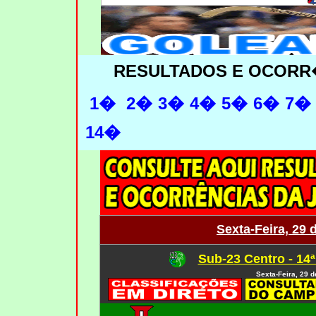
RESULTADOS E OCORR
1�
2�
3�
4�
5�
6�
7�
14�
Sexta-Feira, 29 
Sub-23 Centro - 14
Sexta-Feira, 29 d