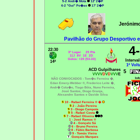
5-2 Andr� Mota
12' 2�P
6-2 "Gui" Po�as
17' 2�P
Jerónim
Pavilhão do Grupo Desportivo 
4
22:30
3º Lugar 25 Pts
11J 8V 1E 2D
Golos: +20 (53-33)
Interval
14ª
1ª Volt
ACD Gulpilhares
5
VVVV
D
V
D
VVV
E
Inf
NÃO CONVOCADOS -
Tom�s Ferreira �,
Edan Emery-Webber ®
,
Frederico Leite �,
Andr� Cola�o, Tiago Bóia, Nuno Ferreira,
José Santos, Diogo Granja,
Alexandre Santos e Davide Silva
10 - Rafael Ferreira ® �
2 - João Pereira
3 - Diogo Campota
5 - Rafael Costa
7
- Rafael Oliveira
1 - José Ramos ®
4 - Gonçalo Sá
6 - Bruno Pereira
8
- Fábio Barbosa
9 - Tomás Vieira
Gonçalo Marques