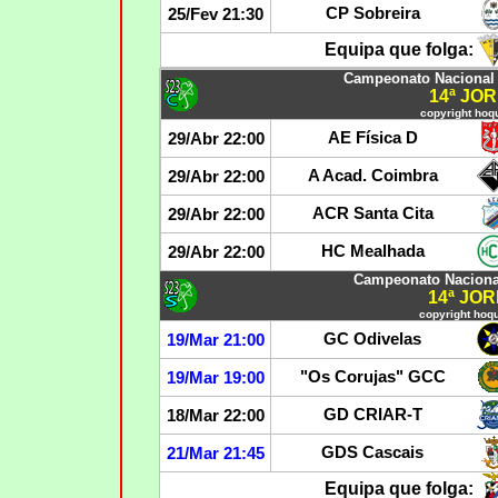
CP Sobreira
25/Fev 21:30
Equipa que folga:
Campeonato Nacional 
14ª JO
copyright hoqu
AE Física D
29/Abr 22:00
A Acad. Coimbra
29/Abr 22:00
ACR Santa Cita
29/Abr 22:00
HC Mealhada
29/Abr 22:00
Campeonato Naciona
14ª JO
copyright hoqu
GC Odivelas
19/Mar 21:00
"Os Corujas" GCC
19/Mar 19:00
GD CRIAR-T
18/Mar 22:00
GDS Cascais
21/Mar 21:45
Equipa que folga: