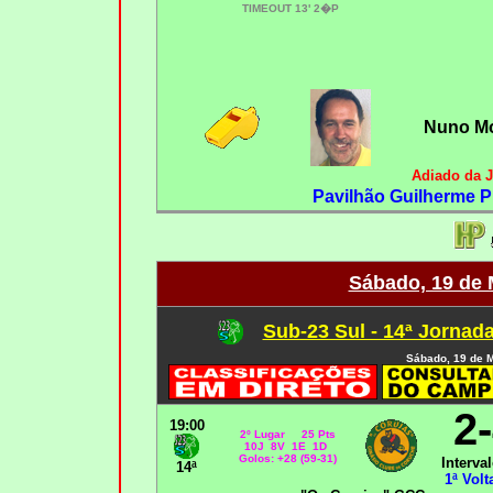
TIMEOUT 13' 2�P
Nuno Mo
Adiado da 
Pavilhão Guilherme P
Sábado, 19 de 
Sub-23 Sul - 14ª Jornad
Sábado, 19 de 
2
19:00
2º Lugar 25 Pts
10J 8V 1E 1D
Golos: +28 (59-31)
Interval
14ª
1ª Volt