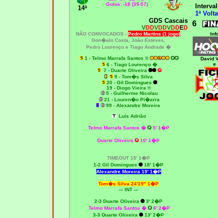
Golos: -18 (39-57)
Interval
14ª
1ª Volta
GDS Cascais
6
V
DD
V
DD
V
DD
E
D
NÃO CONVOCADOS -
Pedro Martins (1 jogo)
,
Inf
Gon�alo Costa, João Esteves,
Pedro Lourenço e
Tiago Andrade �
1 - Telmo Marrafa Santos ®
David 
e
6 - Tiago Lourenço �
7
- Duarte Oliveira
9 - Tom�s Silva
20 - Gil Domingues
19
- Diogo Vieira ®
5 - Guilherme Nicolau
21 - Louren�o Pi�arra
99 - Alexandre Moreira
Luís Adrião
Telmo Marrafa Santos �
5' 1�P
Duarte Oliveira
10' 1�P
TIMEOUT 15' 1�P
1-2 Gil Domingues
18' 1�P
Alexandre Moreira 19' 1�P
Tom�s Silva 24'19" 1�P
--- INT ---
2-3 Duarte Oliveira
3' 2�P
Telmo Marrafa Santos
�
6' 2�P
3-3 Duarte Oliveira
13' 2�P