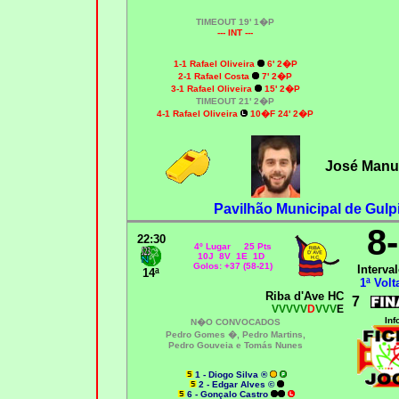
TIMEOUT 19' 1�P
--- INT ---
1-1
Rafael Oliveira
6' 2�P
2-1 Rafael Costa
7' 2�P
3-1
Rafael Oliveira
15' 2�P
TIMEOUT 21' 2�P
4-1
Rafael Oliveira
10�F 24' 2�P
José Manue
Pavilhão Municipal de Gulpi
8
22:30
4º Lugar 25 Pts
10J 8V 1E 1D
Golos: +37 (58-21)
Interval
14ª
1ª Volt
Riba d'Ave HC
7
VVVVV
D
VVV
E
Inf
N�O CONVOCADOS
Pedro Gomes �, Pedro Martins,
Pedro Gouveia e Tomás Nunes
1 - Diogo Silva ®
2 - Edgar Alves ©
6 - Gonçalo Castro