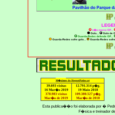
Pavilhão do Parque da
LEGE
n�o marca GP
...
Golo...
Golo de
G
Guarda-Redes defende GP...
Guarda-Redes sofre golo...
Guarda-Redes sofr
M�ximo
s do HoqueiPatins.pt
39.693 visitas
12
.791.
314
p�g.
16 Mar�o 2019
19 Maio 2018
378.983 visitas
109.
380
.
527
p�g.
Mar�o de 2019
Mar�o
de 201
8
Esta publica��o foi elaborada por � Ped
F�sica e treinador 