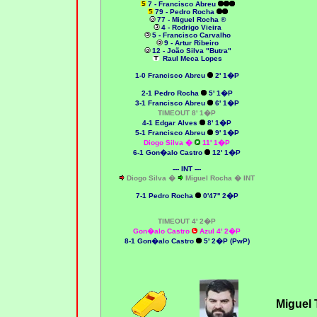
7 - Francisco Abreu
79 - Pedro Rocha
77 - Miguel Rocha ®
4 - Rodrigo Vieira
5 - Francisco Carvalho
9 - Artur Ribeiro
12 - João Silva "Butra"
Raul Meca Lopes
1-0
Francisco Abreu
2' 1�P
2-1
Pedro Rocha
5' 1�P
3-1
Francisco Abreu
6' 1�P
TIMEOUT 8' 1�P
4-1 Edgar Alves
8' 1�P
5-1
Francisco Abreu
9' 1�P
Diogo Silva �
11' 1�P
6-1 Gon�alo Castro
12' 1�P
--- INT ---
Diogo Silva �
Miguel Rocha � INT
7-1
Pedro Rocha
0'47'' 2�P
TIMEOUT 4' 2�P
Gon�alo Castro
Azul 4' 2�P
8-1 Gon�alo Castro
5' 2�P (PwP)
Miguel 