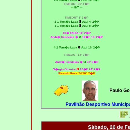
TIMEOUT 20' 1�P
--- INT ---
TIMEOUT 3' 2�P
2-1
Tom�s Lapa
Azul 4' 2�P
3-1
Tom�s Lapa
Azul 5' 2�P
10� FALTA 10' 2�P
Andr� Candeias �
10�F 10' 2�P
4-2
Tom�s Lapa
Azul 10' 2�P
TIMEOUT 14' 2�P
Andr� Candeias �
23' 2�P
S�rgio Oliveira
10�F 24' 2�P
Ricardo Rosa 24'16" 2�P
Paulo Go
Pavilhão Desportivo Municipa
Sábado, 26 de Fe