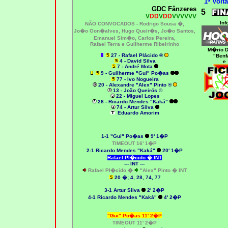
1ª Volta
GDC Fânzeres
5
V
DD
V
DD
VVVVVV
Inf
NÃO CONVOCADOS -
Rodrigo Sousa �,
Jo�o Gon�alves, Hugo Queir�s, Jo�o Santos,
Emanuel Sim�o, Carlos Pereira,
Rafael Terra e Guilherme Ribeirinho
M�rio D
27 - Rafael Plácido ®
"Benf
4 - David Silva
e
7 - André Mota
9 - Guilherme "Gui" Po�as
77 - Ivo Nogueira
20 - Alexandre "Alex" Pinto ®
13 - João Queirós ©
22 - Miguel Lopes
28 - Ricardo Mendes "Kaká"
74 - Artur Silva
Eduardo Amorim
1-1 "Gui" Po�as
9' 1�P
TIMEOUT 16' 1�P
2-1 Ricardo Mendes "Kaká"
20' 1�P
Rafael Pl�cido � INT
--- INT ---
Rafael Pl�cido �
"Alex" Pinto � INT
20
�; 4, 28, 74, 77
3-1
Artur Silva
2' 2�P
4-1 Ricardo Mendes "Kaká"
4' 2�P
"Gui" Po�as 11' 2�P
TIMEOUT 11' 2�P