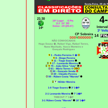
Sexta-Feira, 25 de 
4
21:30
10º Lugar 6 Pts
11J 2V 9D
Golos: -19 (28-47)
Interval
14ª
1ª Volt
CP Sobreira
14
DDD
V
DDDDDD
V
NÃO CONVOCADOS
Inf
Hugo Sousa �, Rafael Vigo, Rafael Torres,
Nuno Machado, Vasco Monteiro e
Gonçalo Rodrigues
1 - Pedro Ferreira ® �
8 - Diogo Pereira
11 - Tiago Soares
17 - Leonardo Moreira
75 - João Silva "Jota"
61 - Mário Torres ®
30 - Gonçalo Venda
40 - Cláudio Pereira
50 - Rúben Costa "Maroto"
Hélder Moreira
1-0
Tiago Soares
3' 1�P
2-1
Leonardo Moreira
7' 1�P
TIMEOUT 7' 1�P
3-1 Rúben Costa "Maroto"
18' 1�P