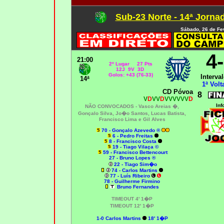
Sub-23 Norte - 14ª Jorna
Sábado, 26 de Fe
4
21:00
2º Lugar 27 Pts
12J 9V 3D
Golos: +43 (76-33)
Interval
14ª
1ª Volt
CD Póvoa
8
V
D
VV
D
VVVVVV
D
Inf
NÃO CONVOCADOS -
Vasco Areias �,
Gonçalo Silva, Jo�o Santos, Lucas Batista
,
Francisco Lima e Gil Alves
70 - Gonçalo Azevedo ®
6 - Pedro Freitas
8 - Francisco Costa
19 - Tiago Vilaça ©
59 - Francisco Bettencourt
27 - Bruno Lopes ®
22 - Tiago Sim�o
74 - Carlos Martins
77 - Luís Ribeiro
78 - Guilherme Firmino
Bruno Fernandes
TIMEOUT 4' 1�P
TIMEOUT 12' 1�P
1-0 Carlos Martins
18' 1�P