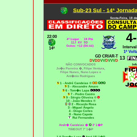
Sub-23 Sul - 14ª Jornad
Sexta-Feira, 18 d
4
22:00
4º Lugar 18 Pts
11J 6V 5D
Golos: +12 (56-44)
Interval
14ª
1ª Volt
GD CRIAR-T
13
D
V
DD
VV
D
VVV
D
NÃO CONVOCADOS
Inf
Jo�o Parreira �, Filipe Ventura,
Filipe Nunes, Nuno Lopes e
Ant�nio Rodrigues
1 - André Candeias ®
5 - Alexandre Amaro
6 - Tom�s Lapa
7 - Pedro Castro
9 - Sérgio Oliveira ©
10 - João Mendes ®
2 - Ricardo Rosa
3 - Miguel Ângelo
4 - Diogo Cortes
8 - Nuno Capote
Rui Fernandes
Andr� Candeias �
3' 1�P
TIMEOUT 7' 1�P
1-0
Tom�s Lapa
Azul 15' 1�P