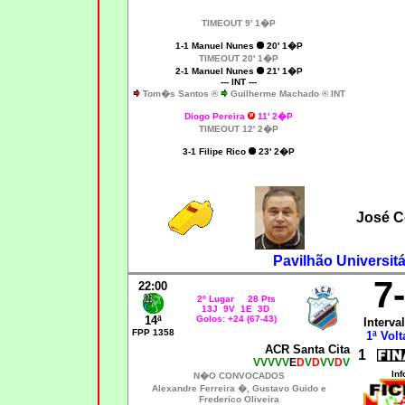
TIMEOUT 9' 1�P
1-1 Manuel Nunes
20' 1�P
TIMEOUT 20' 1�P
2-1 Manuel Nunes
21' 1�P
--- INT ---
Tom�s Santos ®
Guilherme Machado ® INT
Diogo Pereira
11' 2�P
TIMEOUT 12' 2�P
3-1 Filipe Rico
23' 2�P
José C
Pavilhão Universitá
7
22:00
2º Lugar 28 Pts
13J 9V 1E 3D
14ª
Golos: +24 (67-43)
Interval
FPP 1358
1ª Volt
ACR Santa Cita
1
VVVVV
E
D
V
D
VV
D
V
Inf
N�O CONVOCADOS
A
lexandre Ferreira �, Gustavo Guido e
Frederico Oliveira