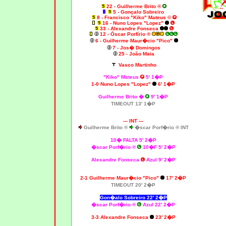
22 - Guilherme Brito ®
5 - Gonçalo Sobreiro
8 - Francisco "Kiko" Mateus ©
16 - Nuno Lopes "Lopez"
33 - Alexandre Fonseca
12 - Óscar Porfírio ®
6 - Guilherme Maur�cio "Pico"
7 - Jos� Domingos
25 - João Maia
Vasco Martinho
"Kiko" Mateus
5' 1�P
1-0 Nuno Lopes "Lopez"
6' 1�P
Guilherme Brito �
9' 1�P
TIMEOUT 13' 1�P
--- INT ---
Guilherme Brito ®
�scar Porf�rio ® INT
10� FALTA 5' 2�P
�scar Porf�rio ®
10�F 5' 2�P
Alexandre Fonseca
Azul 9' 2�P
2-1 Guilherme Maur�cio "Pico"
17' 2�P
TIMEOUT 20' 2�P
Gon�alo Sobreiro 22' 2�P
�scar Porf�rio ®
Azul 22' 2�P
3-3 Alexandre Fonseca
23' 2�P