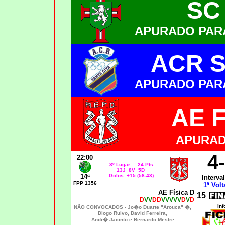
SC
APURADO PARA
ACR S
APURADO PARA
AE 
APURAD
4
22:00
3º Lugar 24 Pts
13J 8V 5D
14ª
Golos: +15 (58-43)
Interval
FPP 1356
1ª Volt
AE Física D
15
D
VV
DD
VVVVV
D
V
D
Inf
NÃO CONVOCADOS -
Jo�o Duarte "Arouca" �,
Diogo Ruivo, David Ferreira
,
Andr� Jacinto e Bernardo Mestr
e