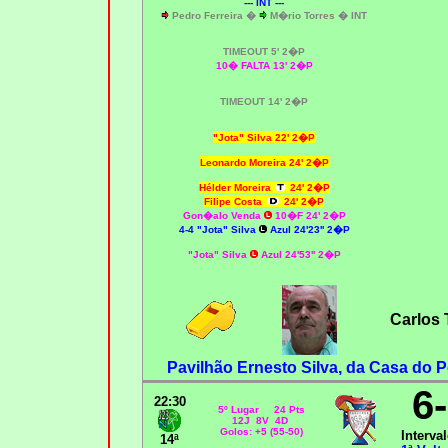
--- INT ---
Pedro Ferreira �
M�rio Torres � INT
TIMEOUT 5' 2�P
10� FALTA 13' 2�P
TIMEOUT 14' 2�P
"Jota" Silva 22' 2�P
Leonardo Moreira 24' 2�P
Hélder Moreira
24' 2�P
Filipe Costa
24' 2�P
Gon�alo Venda
10�F 24' 2�P
4-4
"Jota" Silva
Azul 24'23'' 2�P
"Jota" Silva
Azul 24'53'' 2�P
Carlos 
Pavilhão Ernesto Silva, da Casa do P
6
22:30
5º Lugar 24 Pts
12J 8V 4D
Golos: +5 (55-50)
Interval
14ª