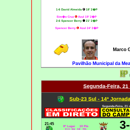
1-6 David Almeida
18' 2�P
Sim�o Cruz
Azul 19' 2�P
2-6 Spencer Berry
21' 2�P
Spencer Berry
Azul 24' 2�P
Marco 
Pavilhão Municipal da Mea
Segunda-Feira, 21
Sub-23 Sul - 14ª Jornad
Segunda-Feira, 21 
3
21:45
8º Lugar 10 Pts
11J 3V 1E 7D