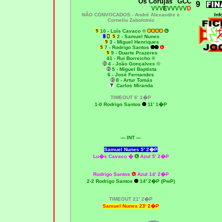
"Os Corujas" GCC
9
VVV
E
VVVVV
D
NÃO CONVOCADOS -
André Alexandre e
Inf
Corneliu Zabolotnic
10 - Luís Cavaco ®
2 - Samuel Nunes
3 - Miguel Henriques
7 - Rodrigo Santos
9 - Duarte Prazeres
41 - Rui Borreicho ®
4 - João Gonçalves ©
5 - Miguel Baptista
6 - José Fernandes
8 - Artur Tomás
Carlos Miranda
TIMEOUT 6' 1�P
1-0 Rodrigo Santos
11' 1�P
--- INT ---
Samuel Nunes 5' 2�P
Lu�s Cavaco �
Azul 5' 2�P
Rodrigo Santos
Azul 14' 2�P
2-2 Rodrigo Santos
14' 2�P (PwP)
TIMEOUT 21' 2�P
Samuel Nunes 23' 2�P