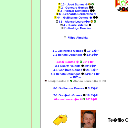
10 - José Santos ®
2 - Gonçalo Gomes
3 - Renato Domingos
5
- Leonardo Bernardino ©
44 - Guilherme Gomes �
61 - Afonso Louren�o
4 - Duarte Valente
7 - Rodrigo Mendes
Filipe Almeida
1-1
Guilherme Gomes
10' 1�P
2-1
Renato Domingos
13' 1�P
Jos� Santos �
20' 1�P
3-1 Duarte Valente
20' 1�P
4-1 Gon�alo Gomes
21' 1�P
5-1 Renato Domingos
24'11'' 1�P
--- INT ---
Jos� Santos ®
Afonso Louren�o ® INT
6-1
Guilherme Gomes
9' 2�P
7-1 Gon�alo Gomes
10' 2�P
Afonso Louren�o ®
16' 2�P
Te�filo 