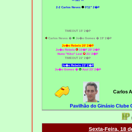
--- INT ---
2-2 Carlos Neves
0'11" 2�P
TIMEOUT 15' 2�P
Carlos Neves �
Jo�o Gomes � 19' 2�P
Jo�o Rebelo 20' 2�P
Jo�o Rebelo
10�F 20' 2�P
Nuno "Kiko" Leal
21' 2�P
TIMEOUT 22' 2�P
Jo�o Rebelo 23' 2�P
Jo�o Gomes �
Azul 23' 2�P
Carlos 
Pavilhão do Ginásio Clube O
Sexta-Feira, 18 