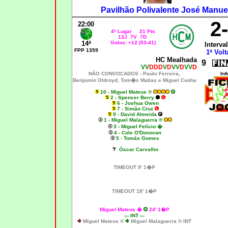
Pavilhão Polivalente José Manue
2
22:00
4º Lugar 21 Pts
13J 7V 7D
14ª
Golos: +12 (53-41)
Interval
FPP 1359
1ª Volt
HC Mealhada
9
VV
DDD
V
D
VV
D
VV
D
NÃO CONVOCADOS -
Paulo Ferreira,
Inf
Benjamin Oldroyd, Tom�s Matias e Miguel Cunha
10 - Miguel Mateus ®
2 - Spencer Berry
6 - Joshua Owen
7 - Simão Cruz
9 - David Almeida
1 - Miguel Malaguerra ®
3 - Miguel Felício �
4 - Cole O'Donovan
5 - Tomás Gomes
Óscar Carvalho
TIMEOUT 9' 1�P
TIMEOUT 18' 1�P
Miguel Mateus �
24' 1�P
--- INT ---
Miguel Mateus ®
Miguel Malaguerra ® INT