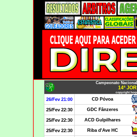
Campeonato Nacional
14ª JO
copyright hoqu
CD Póvoa
26/Fev 21:00
GDC Fânzeres
25/Fev 22:30
ACD Gulpilhares
25/Fev 22:30
Riba d'Ave HC
25/Fev 22:30