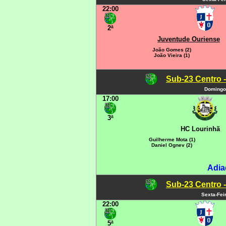
22:00
2ª
Juventude Ouriense
João Gomes (2)
João Vieira (1)
Sub-23 Centro -
Domingo
17:00
3ª
HC Lourinhã
Guilherme Mota (1)
Daniel Ognev (2)
Adia
Sub-23 Centro -
Sexta-Fei
22:00
5ª