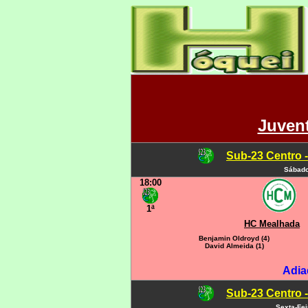
Juven
Sub-23 Centro -
Sábado
18:00
1ª
HC Mealhada
Benjamin Oldroyd (4)
David Almeida (1)
Adia
Sub-23 Centro -
Sexta-Fe