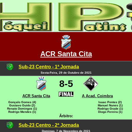
ACR Santa Cita
Sub-23 Centro - 1ª Jornada
Sexta-Feira, 29 de Outubro de 2021
8-5
ACR Santa Cita
A Acad. Coimbra
Gonçalo Gomes (4)
Isaac Pontes (2)
Gustavo Guido (2)
Manuel Nunes (1)
Renato Domingos (1)
Rodrigo Grade (1)
Rodrigo Mendes (1)
Diogo Pereira (1)
Árbitro:
Sub-23 Centro - 2ª Jornada
Domingo, 7 de Novembro de 2021