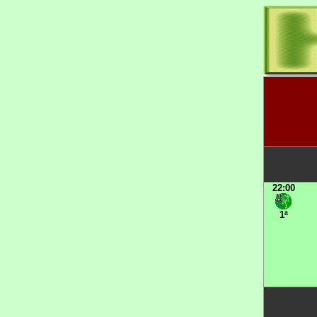
22:00
1ª