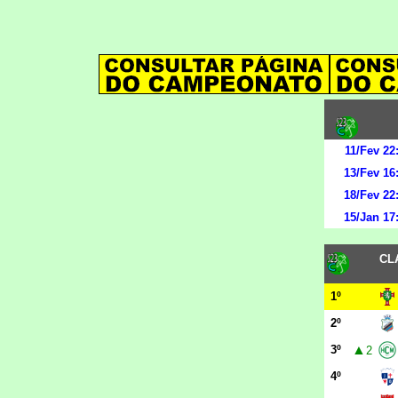
11/Fev 22
13/Fev 16
18/Fev 22
15/Jan 17
CL
1º
2º
▲
3º
2
4º