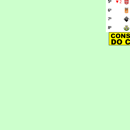
▼
5º
2
6º
7º
8º