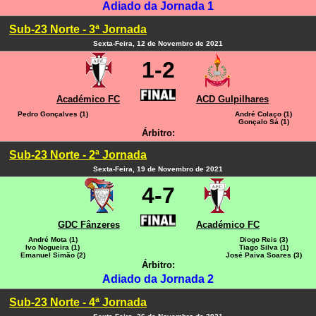
Adiado da Jornada 1
Sub-23 Norte - 3ª Jornada
Sexta-Feira, 12 de Novembro de 2021
1-2
Académico FC
ACD Gulpilhares
Pedro Gonçalves (1)
André Colaço (1)
Gonçalo Sá (1)
Árbitro:
Sub-23 Norte - 2ª Jornada
Sexta-Feira, 19 de Novembro de 2021
4-7
GDC Fânzeres
Académico FC
André Mota (1)
Diogo Reis (3)
Ivo Nogueira (1)
Tiago Silva (1)
Emanuel Simão (2)
José Paiva Soares (3)
Árbitro:
Adiado da Jornada 2
Sub-23 Norte - 4ª Jornada