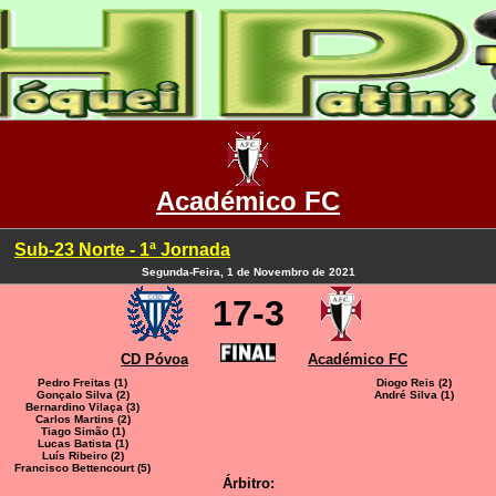
Académico FC
Sub-23 Norte - 1ª Jornada
Segunda-Feira, 1 de Novembro de 2021
17-3
CD Póvoa
Académico FC
Pedro Freitas (1)
Diogo Reis (2)
Gonçalo Silva (2)
André Silva (1)
Bernardino Vilaça (3)
Carlos Martins (2)
Tiago Simão (1)
Lucas Batista (1)
Luís Ribeiro (2)
Francisco Bettencourt (5)
Árbitro: