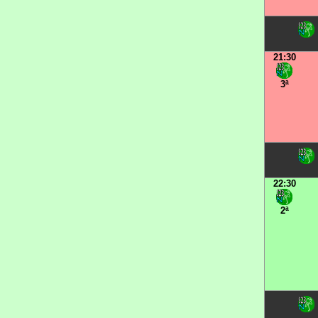
21:30
3ª
22:30
2ª