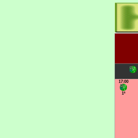
17:00
1ª