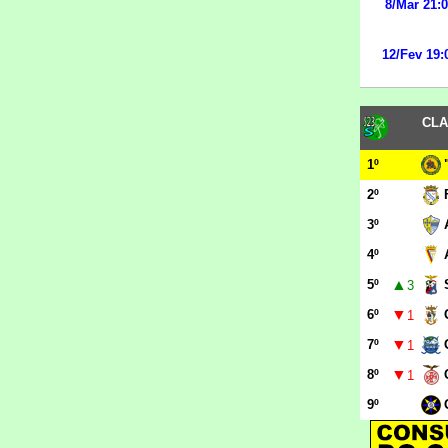
8/Mar 21:
12/Fev 19:
CLA
1º
2º
3º
4º
▲
5º
3
▼
6º
1
▼
7º
1
▼
8º
1
9º