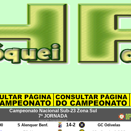
Campeonato Nacional Sub-23 Zona Sul
7ª JORNADA
copyright hoqueipatins.pt
14-2
00
S Alenquer Benf.
GC Odivelas