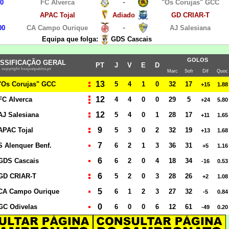
-
00
FC Alverca
"Os Corujas" GCC
APAC Tojal
Adiado
GD CRIAR-T
-
00
CA Campo Ourique
AJ Salesiana
Equipa que folga:
GDS Cascais
GOLOS
SSIFICAÇÃO GERAL
PT
J
V
E
D
copyright hoqueipatins.pt
Marc
Sofr
Dif
Quoc
13
"Os Corujas" GCC
5
4
1
0
32
17
+15
1.88
12
FC Alverca
4
4
0
0
29
5
+24
5.80
12
AJ Salesiana
5
4
0
1
28
17
+11
1.65
9
APAC Tojal
5
3
0
2
32
19
+13
1.68
7
S Alenquer Benf.
6
2
1
3
36
31
+5
1.16
6
GDS Cascais
6
2
0
4
18
34
-16
0.53
6
GD CRIAR-T
5
2
0
3
28
26
+2
1.08
5
CA Campo Ourique
6
1
2
3
27
32
-5
0.84
0
GC Odivelas
6
0
0
6
12
61
-49
0.20