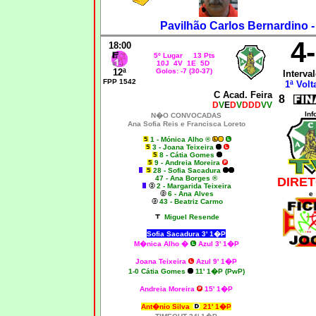
Pavilhão Carlos Bernardino 
4
18:00
5º Lugar 13 Pts
10J 4V 1E 5D
12ª
Golos: -7 (30-37)
Interval
FPP 1542
1ª Volt
C Acad. Feira
8
D
V
E
D
V
DDD
VV
Inf
N�O CONVOCADAS
Ana Sofia Reis e Francisca Loreto
1 - Mónica Alho ®
3 - Joana Teixeira
8 - Cátia Gomes
9 - Andreia Moreira
28 - Sofia Sacadura
47 - Ana Borges ®
DIRET
2 - Margarida Teixeira
6 - Ana Alves
e
43 - Beatriz Carmo
Miguel Resende
Sofia Sacadura 3' 1�P
M�nica Alho �
Azul 3' 1�P
Joana Teixeira
Azul 9' 1�P
1-0 Cátia Gomes
11' 1�P (PwP)
Andreia Moreira
15' 1�P
Ant�nio Silva
21' 1�P