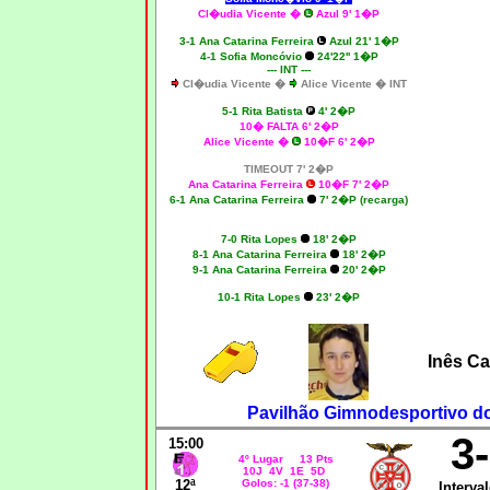
Cl�udia Vicente �
Azul 9' 1�P
3-1 Ana Catarina Ferreira
Azul 21' 1�P
4-1 Sofia Moncóvio
24'22'' 1�P
--- INT ---
Cl�udia Vicente �
Alice Vicente � INT
5-1 Rita Batista
4' 2�P
10� FALTA 6' 2�P
Alice Vicente �
10�F 6' 2�P
TIMEOUT 7' 2�P
Ana Catarina Ferreira
10�F 7' 2�P
6-1 Ana Catarina Ferreira
7' 2�P (recarga)
7-0 Rita Lopes
18' 2�P
8-1 Ana Catarina Ferreira
18' 2�P
9-1 Ana Catarina Ferreira
20' 2�P
10-1 Rita Lopes
23' 2�P
Inês C
Pavilhão Gimnodesportivo d
3
15:00
4º Lugar 13 Pts
10J 4V 1E 5D
12ª
Golos: -1 (37-38)
Interval