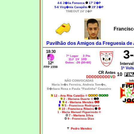
4-6
J�lia Fonseca
17' 2�P
5-6
Virg�nia Carapêto
19' 2�P
TIMEOUT 24' 2�P
Francisc
Pavilhão dos Amigos da Freguesia de 
3
18:30
7º Lugar 3 Pts
11J 1V 10D
12ª
Golos: -26 (30-60)
Interval
FPP 1598
1ª Volt
CR Antes
10
DDDDDDDDD
V
D
NÃO CONVOCADAS
Inf
Maria In�s Ferreira, Andreia Tom�s,
B�rbara Rosa e Paula "Paulinha" Couceiro
12 - Ana Rita Catalão ®
2 - Mariana Duarte ©
4 - Mariana Mendes
5 - Francisca Rodrigues
10 - Francisca Ribeiro
1 - Maria Manuel Figueiredo ®
7 - Mariana Silva
9 - Francisca Dias
Pedro Mendes