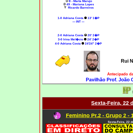
8 - Marta Marujo
49 - Mariana Lopes
Ricardo Barreiros
1-0
Adriana Costa
13' 1�P
--- INT ---
2-0
Adriana Costa
20' 2�P
3-0 Irina Mel�cio
24' 2�P
4-0
Adriana Costa
24'24" 2�P
Rui 
Antecipado d
Pavilhão Prof. João
Sexta-Feira, 22 
Feminino Pr.2 - Grupo 2 - 
Sexta-Feira, 22 d