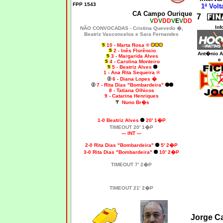
FPP 1543
1ª Volt
CA Campo Ourique
7
V
D
V
DD
V
E
V
DD
Inf
NÃO CONVOCADAS -
Cristina Quevedo �,
Beatriz Vasconcelos e
Sara Fernandes
10 - Marta Rosa ®
2 - Inês Florêncio
Ant�nio A
3 - Margarida Alves
e
4 - Carolina Monteiro
5 - Beatriz Alves
1 - Ana Rita Sequeira ®
6 - Diana Lopes �
7 - Rita Dias "Bombardeira"
8 - Tatiana Olhicos
9 - Catarina Henriques
Nuno Br�s
1-0
Beatriz Alves
20' 1�P
TIMEOUT 20' 1�P
--- INT ---
2-0 Rita Dias "Bombardeira"
5' 2�P
3-0 Rita Dias "Bombardeira"
10' 2�P
TIMEOUT 7' 2�P
TIMEOUT 21' 2�P
Jorge C