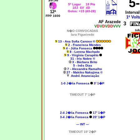
5
5º Lugar 18 Pts
10J 6V 4D
12ª
Golos: +15 (43-28)
Interval
FPP 1600
1ª Volt
AF Arazede
3
V
D
V
D
V
DD
VVV
Inf
N�O CONVOCADAS
Iara Figueiredo
13 - Ana Sofia Canoso ®
2 - Francisca Mendes
4 - Júlia Fonseca
8 - Lorena Machado
9 - Virgínia Carapêto
31 - Íris Nobre ®
3 - Bárbara Brito
5 - Inês Dias
7 - Alexandra Ramalho
27 - Makiko Nakajima ©
André Anunciação
1-0
J�lia Fonseca
3' 1�P
TIMEOUT 7' 1�P
2-4
J�lia Fonseca
17' 1�P
3-4
J�lia Fonseca
20' 1�P
--- INT ---
TIMEOUT 10' 2�P