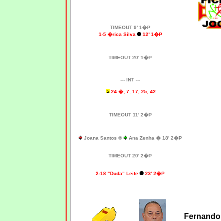
TIMEOUT 9' 1�P
1-5 �rica Silva
12' 1�P
TIMEOUT 20' 1�P
--- INT ---
24 �; 7, 17, 25, 42
TIMEOUT 11' 2�P
Joana Santos ®
Ana Zenha �
18' 2�P
TIMEOUT 20' 2�P
2-18 "Duda" Leite
23' 2�P
Fernando 