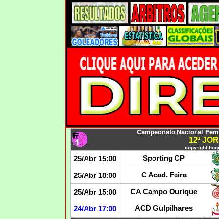
Campeonato Nacional Femin
12ª JO
copyright hoqu
Sporting CP
25/Abr 15:00
C Acad. Feira
25/Abr 18:00
CA Campo Ourique
25/Abr 15:00
ACD Gulpilhares
24/Abr 17:00