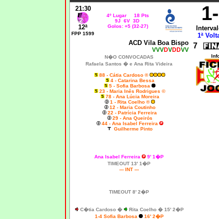
1
21:30
4º Lugar 18 Pts
9J 6V 3D
12ª
Golos: +5 (32-27)
Interval
FPP 1599
1ª Volt
ACD Vila Boa Bispo
7
VVV
D
V
DD
VV
Inf
N�O CONVOCADAS
Rafaela Santos � e Ana Rita Videira
88 - Cátia Cardoso ®
4 - Catarina Bessa
5 - Sofia Barbosa
23 - Maria Inês Rodrigues ©
78 - Ana Lúcia Moreira
1 - Rita Coelho ®
12 - Maria Coutinho
22 - Patrícia Ferreira
29 - Ana Queirós
44 - Ana Isabel Ferreira
Guilherme Pinto
Ana Isabel Ferreira
9' 1�P
TIMEOUT 13' 1�P
--- INT ---
TIMEOUT 8' 2�P
C�tia Cardoso �
Rita Coelho � 15' 2�P
1-4 Sofia Barbosa
16' 2�P