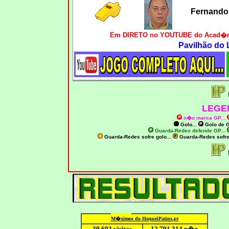
Fernando 
Em DIRETO no YOUTUBE do Acad�mic
Pavilhão do 
LEGE
n�o marca GP
...
Golo...
Golo de
G
Guarda-Redes defende GP...
Guarda-Redes sofre golo...
Guarda-Redes sofr
M�ximo
s do HoqueiPatins.pt
39.693 visitas
12
.791.
314
p�g.