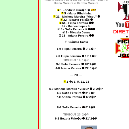
Diana Moreira e Carlota Moreira
1 - Andreia Sim�o �
5 - Marta Ribeirinha
21 - Marlene Moreira "Viseu"
22 - Beatriz Falcão
55 - Filipa Ferreira
37 - Bianca Lopes ®
3 - Sofia Ferreira ©
DIRET
6 - Micaela Jesus
23 - Ariana Pereira
e
Cláudia Costa
1-0 Filipa Ferreira
3' 1�P
2-0 Filipa Ferreira
16' 1�P
TIMEOUT 16' 1�P
3-0 Sofia Ferreira
18' 1�P
4-0 Ariana Pereira
22' 1�P
--- INT ---
1 �; 3, 5, 21, 23
5-0 Marlene Moreira "Viseu"
2' 2�P
6-0 Sofia Ferreira
5' 2�P
7-0 Ariana Pereira
6' 2�P
8-2 Sofia Ferreira
8' 2�P
TIMEOUT 20' 2�P
9-2 Beatriz Falc�o
21' 2�P