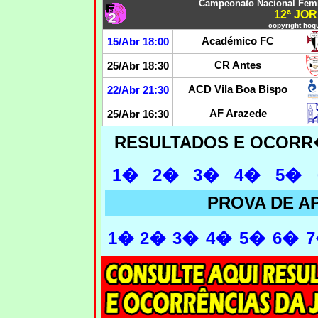
Campeonato Nacional Femin
12ª JO
copyright hoqu
Académico FC
15/Abr 18:00
CR Antes
25/Abr 18:30
ACD Vila Boa Bispo
22/Abr 21:30
AF Arazede
25/Abr 16:30
RESULTADOS E OCORR
1�
2�
3�
4�
5�
PROVA DE 
1�
2�
3�
4�
5�
6�