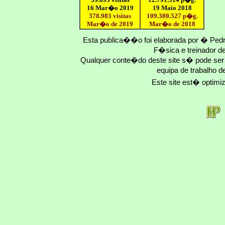
16 Mar�o 2019
19 Maio 2018
378.983 visitas
109.
380
.
527
p�g.
Mar�o de 2019
Mar�o
de 201
8
Esta publica��o foi elaborada por � Ped
F�sica e treinador 
Qualquer conte�do deste site s� pode se
equipa de trabalho d
Este site est� optim