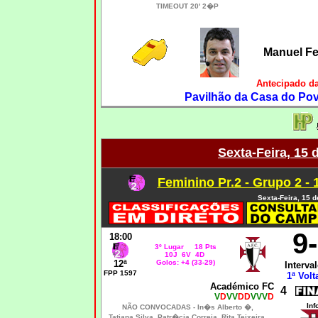
TIMEOUT 20' 2�P
Manuel F
Antecipado d
Pavilhão da Casa do Pov
Sexta-Feira, 15 
Feminino Pr.2 - Grupo 2 - 
Sexta-Feira, 15 d
9
18:00
3º Lugar 18 Pts
10J 6V 4D
12ª
Golos: +4 (33-29)
Interval
FPP 1597
1ª Volt
Académico FC
4
V
D
VV
DD
VVV
D
Inf
NÃO CONVOCADAS -
In�s Alberto �,
Tatiana Silva, Patr�cia Correia, Rita Teixeira,