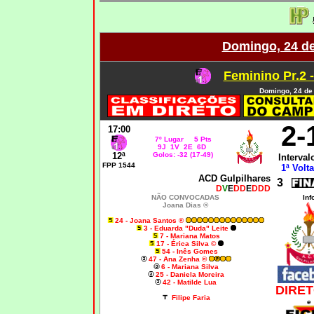
Domingo, 24 de
Feminino Pr.2 
Domingo, 24 de 
2
-
17:00
7º Lugar 5 Pts
9J 1V 2E 6D
12ª
Golos: -32 (17-49)
Interval
FPP 1544
1ª Volta
ACD Gulpilhares
3
D
V
E
DD
E
DDD
NÃO CONVOCADAS
Inf
Joana Dias ®
24 - Joana Santos ®
3 - Eduarda "Duda" Leite
7 - Mariana Matos
17 - Érica Silva ©
54 - Inês Gomes
47 - Ana Zenha ®
6 - Mariana Silva
25 - Daniela Moreira
42 - Matilde Lua
DIRET
Filipe Faria
e