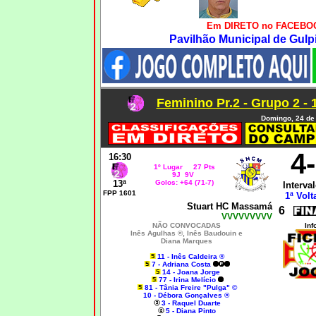
Em DIRETO no FACEBOO
Pavilhão Municipal de Gulpi
Feminino Pr.2 - Grupo 2 - 
Domingo, 24 de 
4
16:30
1º Lugar 27 Pts
9J 9V
13ª
Golos: +64 (71-7)
Interval
FPP 1601
1ª Volt
Stuart HC Massamá
6
VVVVVVVVV
NÃO CONVOCADAS
Inf
Inês Agulhas ®,
Inês Baudouin e
Diana Marques
11 - Inês Caldeira ®
7 - Adriana Costa
14 - Joana Jorge
77 - Irina Melício
81 - Tânia Freire "Pulga" ©
10 - Débora Gonçalves ®
3 - Raquel Duarte
5 - Diana Pinto