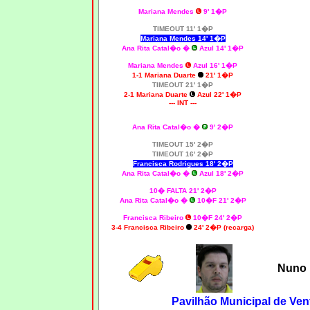
Mariana Mendes
9' 1�P
TIMEOUT 11' 1�P
Mariana Mendes 14
' 1�P
Ana Rita Catal�o �
Azul 14' 1�P
Mariana Mendes
Azul 16' 1�P
1-1 Mariana Duarte
21' 1�P
TIMEOUT 21' 1�P
2-1 Mariana Duarte
Azul 22' 1�P
--- INT ---
Ana Rita Catal�o �
9' 2�P
TIMEOUT 15' 2�P
TIMEOUT 16' 2�P
Francisca Rodrigues 18' 2�P
Ana Rita Catal�o �
Azul 18' 2�P
10� FALTA 21' 2�P
Ana Rita Catal�o �
10�F 21' 2�P
Francisca Ribeiro
10�F 24' 2�P
3-4 Francisca Ribeiro
24' 2�P (recarga)
Nuno 
Pavilhão Municipal de Ven