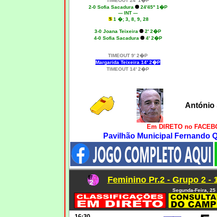
TIMEOUT 24' 1�P
2-0 Sofia Sacadura
24'45'' 1�P
--- INT ---
1 �; 3, 8, 9, 28
3-0 Joana Teixeira
2' 2�P
4-0 Sofia Sacadura
4' 2�P
TIMEOUT 9' 2�P
Margarida Teixeira 14' 2�P
TIMEOUT 14' 2�P
António
Em DIRETO no FACEBO
Pavilhão Municipal Fernando Qu
Feminino Pr.2 - Grupo 2 - 
Segunda-Feira, 25 
16:30