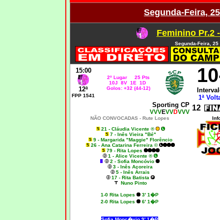
Segunda-Feira, 25
Feminino Pr.2 
Segunda-Feira, 25 
10
15:00
2º Lugar 25 Pts
10J 8V 1E 1D
12ª
Golos: +32 (44-12)
Interval
FPP 1541
1ª Volt
Sporting CP
12
VVV
E
VV
D
VVV
NÃO CONVOCADAS - Rute Lopes
Inf
21 - Cláudia Vicente ®
7 - Inês Vieira "Bé"
9 - Margarida "Maggie" Florêncio
26 - Ana Catarina Ferreira ©
79 - Rita Lopes
1 - Alice Vicente ®
2 - Sofia Moncóvio
3 - Inês Açoreira
5 - Inês Arrais
17 - Rita Batista
Nuno Pinto
1-0
Rita Lopes
3' 1�P
2-0
Rita Lopes
6' 1�P
Sofia Monc�vio 9' 1�P