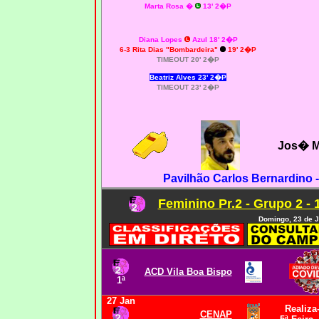
Marta Rosa �
13' 2�P
Diana Lopes
Azul 18' 2�P
6-3 Rita Dias "Bombardeira"
19' 2�P
TIMEOUT 20' 2�P
Beatriz Alves 23' 2�P
TIMEOUT 23' 2�P
Jos� M
Pavilhão Carlos Bernardino 
Feminino Pr.2 - Grupo 2 - 
Domingo, 23 de J
ACD Vila Boa Bispo
1ª
27 Jan
Realiza
CENAP