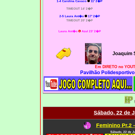
1-4 Carolina Cavaco
11' 2�P
TIMEOUT 14' 2�P
2-5 Laura Ant�o
17' 2�P
TIMEOUT 20' 2�P
Laura Ant�o
Azul 23' 2�P
Joaquim 
Em DIRETO no YOUT
Pavilhão Polidesportivo
Sábado, 22 de J
Feminino Pr.2 
Sábado, 22 de J