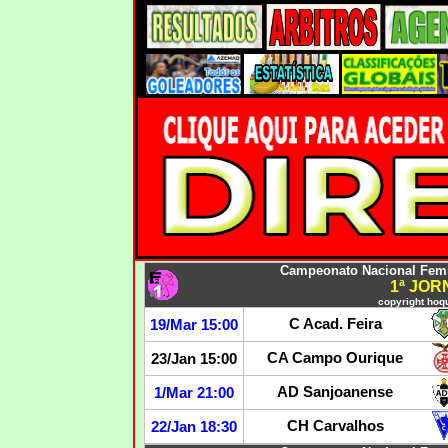
Campeonato Nacional Femin
1ª JO
copyright hoqu
C Acad. Feira
19
/Mar 15:00
CA Campo Ourique
23/Jan 15:00
AD Sanjoanense
1
/Mar 21:00
CH Carvalhos
22/Jan 18:30