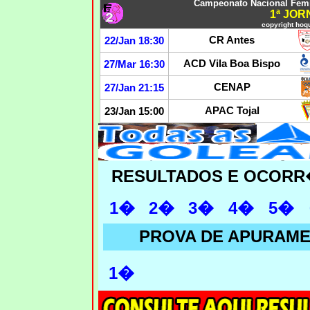
Campeonato Nacional Femin
1ª JO
copyright hoqu
CR Antes
22/Jan 18:30
ACD Vila Boa Bispo
27/Mar 16:30
CENAP
27/Jan 21:15
APAC Tojal
23/Jan 15:00
RESULTADOS E OCORR
1�
2�
3�
4�
5�
PROVA DE APURAM
1�