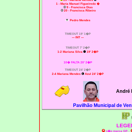
1 - Maria Manuel Figueiredo �
9 - Francisca Dias
20 - Francisca Ribeiro
Pedro Mendes
TIMEOUT 19' 1�P
--- INT ---
TIMEOUT 7' 2�P
1-2 Mariana Silva
19' 2�P
10� FALTA 20' 2�P
TIMEOUT 24' 2�P
2-4 Mariana Mendes
Azul 24' 2�P
André 
Pavilhão Municipal de Ven
LEGE
n�o marca GP
...