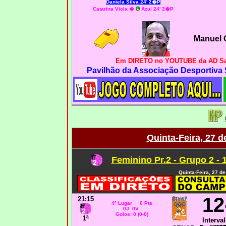
Daniela Silva 24' 2�P
Catarina Viola �
Azul 24' 2�P
Manuel O
Em DIRETO no YOUTUBE da AD San
Pavilhão da Associação Desportiva
Quinta-Feira, 27 d
Feminino Pr.2 - Grupo 2 - 
Quinta-
Feira, 27 d
12
21:15
4º Lugar 0 Pts
0J 0V
Golos: 0 (0-0)
1ª
Interval