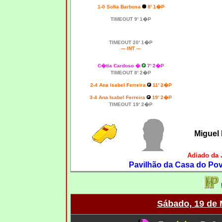
1-0 Sofia Barbosa
8' 1�P
TIMEOUT 9' 1�P
TIMEOUT 20' 1�P
--- INT ---
C�tia Cardoso �
7' 2�P
TIMEOUT 8' 2�P
2-4 Ana Isabel Ferreira
11' 2�P
3-4 Ana Isabel Ferreira
19' 2�P
TIMEOUT 19' 2�P
Miguel
Adiado da 
Pavilhão da Casa do Pov
Sábado, 19 de 