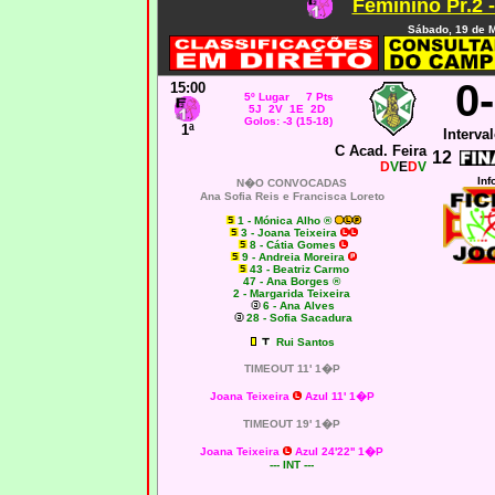
Feminino Pr.2 
Sábado, 19 de 
0
15:00
5º Lugar 7 Pts
5J 2V 1E 2D
Golos: -3 (15-18)
1ª
Interval
C Acad. Feira
12
D
V
E
D
V
Inf
N�O CONVOCADAS
Ana Sofia Reis e Francisca Loreto
1 - Mónica Alho ®
3 - Joana Teixeira
8 - Cátia Gomes
9 - Andreia Moreira
43 - Beatriz Carmo
47 - Ana Borges ®
2 - Margarida Teixeira
6 - Ana Alves
28 - Sofia Sacadura
Rui Santos
TIMEOUT 11' 1�P
Joana Teixeira
Azul 11' 1�P
TIMEOUT 19' 1�P
Joana Teixeira
Azul 24'22'' 1�P
--- INT ---