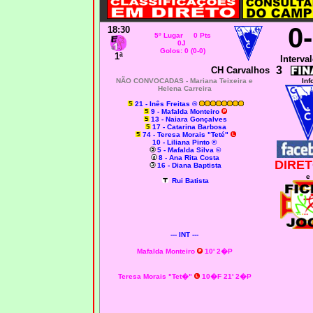
0
18:30
5º Lugar 0 Pts
0J
Golos: 0 (0-0)
1ª
Interval
3
CH Carvalhos
NÃO CONVOCADAS -
Mariana Teixeira e
Inf
Helena Carreira
21 - Inês Freitas ®
9 - Mafalda Monteiro
13 - Naiara Gonçalves
17 - Catarina Barbosa
74 - Teresa Morais "Teté"
10 - Liliana Pinto ®
5 - Mafalda Silva ©
8 - Ana Rita Costa
DIRET
16 - Diana Baptista
e
Rui Batista
--- INT ---
Mafalda Monteiro
10' 2�P
Teresa Morais "Tet�"
10�F 21' 2�P