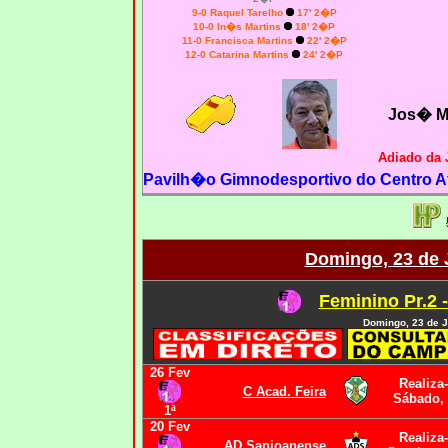
9-0 Raquel Tarelho
17' 2�P
10-0 In�s Martins
18' 2�P
11-0 Francisca Martins
22' 2�P
12-0 Catarina Martins
24' 2�P
Jos� M
Adiado da 
Pavilh�o Gimnodesportivo do Centro At
Domingo, 23 de 
Feminino Pr.2 
Domingo, 23 de J
26 Fev
Realiza
C Acad. Feira
Sábado, 
1ª
20 Fev
Realiza
AD Sanjoanense