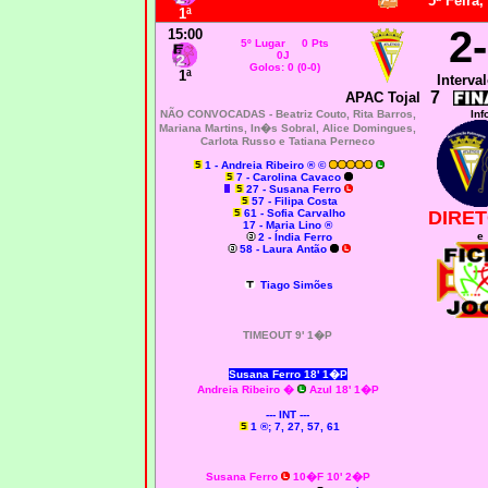
5ª Feira,
1ª
2
15:00
5º Lugar 0 Pts
0J
Golos: 0 (0-0)
1ª
Interval
7
APAC Tojal
NÃO CONVOCADAS -
Beatriz Couto, Rita Barros,
Inf
Mariana Martins, In�s Sobral, Alice Domingues,
Carlota Russo e Tatiana Perneco
1 - Andreia Ribeiro ® ©
7 - Carolina Cavaco
27 - Susana Ferro
57 - Filipa Costa
61 - Sofia Carvalho
DIRET
17 - Maria Lino ®
e
2 - Índia Ferro
58 - Laura Antão
Tiago Simões
TIMEOUT 9' 1�P
Susana Ferro
18' 1�P
Andreia Ribeiro
�
Azul 18' 1�P
--- INT ---
1 ®; 7, 27, 57, 61
Susana Ferro
10�F 10' 2�P