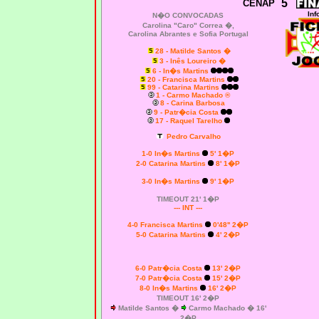
5
CENAP
Inf
N�O CONVOCADAS
Carolina "Caro" Correa
�,
Carolina Abrantes e Sofia Portugal
28 - Matilde Santos �
3 - Inês Loureiro �
6 - In�s Martins
20 - Francisca Martins
99 - Catarina Martins
1 - Carmo Machado ®
8 - Carina Barbosa
9 - Patr�cia Costa
17 - Raquel Tarelho
Pedro Carvalho
1-0
In�s Martins
5' 1�P
2-0 Catarina Martins
8' 1�P
3-0 In�s Martins
9' 1�P
TIMEOUT 21' 1�P
--- INT ---
4-0 Francisca Martins
0'48'' 2�P
5-0 Catarina Martins
4' 2�P
6-0 Patr�cia Costa
13' 2�P
7-0 Patr�cia Costa
15' 2�P
8-0 In�s Martins
16' 2�P
TIMEOUT 16' 2�P
Matilde Santos �
Carmo Machado � 16'
2�P