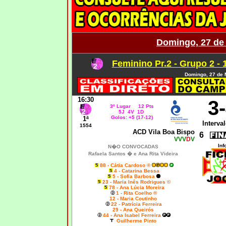
Domingo, 27 de
Feminino Pr.2 - Grupo 2 - 
Domingo, 27 de 
16:30
3
3º Lugar 12 Pts
5J 4V 1D
Golos: +5 (17-12)
1ª
Interval
1554
ACD Vila Boa Bispo
6
VVV
D
V
Inf
N�O CONVOCADAS
Rafaela Santos � e Ana Rita Videira
88 - Cátia Cardoso ®
4 - Catarina Bessa
5 - Sofia Barbosa
23 - Maria Inês Rodrigues ©
78 - Ana Lúcia Moreira
1 - Rita Coelho ®
12 - Maria Coutinho
22 - Patrícia Ferreira
29 - Ana Queirós
44 - Ana Isabel Ferreira
Guilherme Pinto