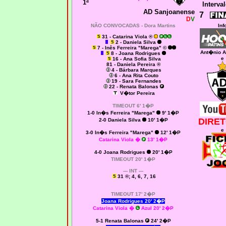
1ª
Interval
AD Sanjoanense
7
D
V
NÃO CONVOCADAS -
Dora Martins
Inf
31 - Catarina Viola ®
2 - Daniela Silva
7 - Inês Ferreira "Marega" ©
Ant�nio A
8 - Joana Rodrigues
e
16 - Ana Sofia Silva
81 - Daniela Pereira ®
4 - Bárbara Marques
6 - Ana Rita Couto
19 - Sara Fernandes
22 - Renata Balonas
V�tor Pereira
TIMEOUT 6' 1�P
1-0 I
n�s Ferreira "Marega"
9' 1�P
DIRET
2-0
Daniela Silva
10' 1�P
e
3-0 I
n�s Ferreira "Marega"
12' 1�P
Catarina Viola �
13' 1�P
4-0 Joana Rodrigues
20' 1�P
TIMEOUT 20' 1�P
--- INT ---
31
®; 4, 6, 7, 16
TIMEOUT 17' 2�P
Joana Rodrigues 20' 2�P
Catarina Viola �
Azul 20' 2�P
5-1 Renata Balonas
24' 2�P