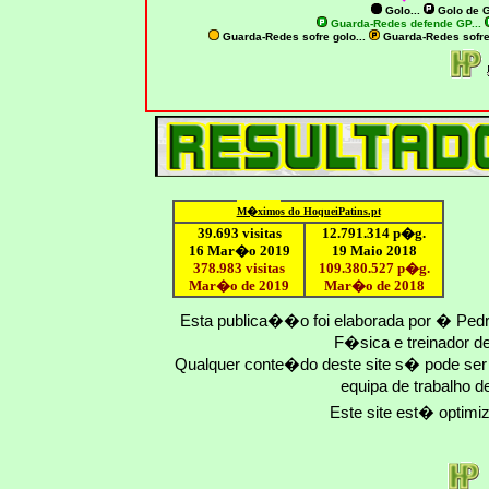
Golo...
Golo de
G
Guarda-Redes defende GP...
Guarda-Redes sofre golo...
Guarda-Redes sofr
M�ximo
s do HoqueiPatins.pt
39.693 visitas
12
.791.
314
p�g.
16 Mar�o 2019
19 Maio 2018
378.983 visitas
109.
380
.
527
p�g.
Mar�o de 2019
Mar�o
de 201
8
Esta publica��o foi elaborada por � Ped
F�sica e treinador 
Qualquer conte�do deste site s� pode se
equipa de trabalho d
Este site est� optim