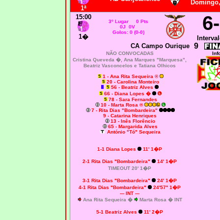
Domingo,
1ª
6
15
:00
3
º Lugar 0 Pts
0J 0V
Golos: 0 (0-0)
1�
Interval
9
CA Campo Ourique
NÃO CONVOCADAS
Inf
Cristina Queveda �, Ana Marques "Marquesa",
Beatriz Vasconcelos e
Tatiana Olhicos
1 - Ana Rita Sequeira ®
20 - Carolina Monteiro
56 - Beatriz Alves
66 - Diana Lopes �
78 - Sara Fernandes
10 - Marta Rosa ®
7 - Rita Dias "Bombardeira"
9 - Catarina Henriques
13 - Inês Florêncio
65 - Margarida Alves
António "Tó" Sequeira
1-1
Diana Lopes
11' 1�P
2-1
Rita Dias "Bombardeira"
14' 1�P
TIMEOUT 20' 1�P
3-1
Rita Dias "Bombardeira"
24' 1�P
4-1
Rita Dias "Bombardeira"
24'57'' 1�P
--- INT ---
Ana Rita Sequeira �
Marta Rosa � INT
5-1 Beatriz Alves
11' 2�P