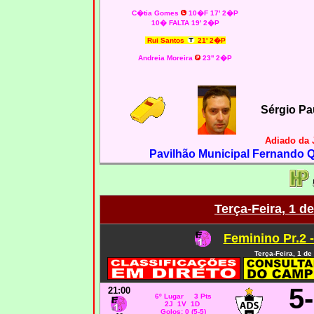
C�tia Gomes
10�F 17' 2�P
10� FALTA 19' 2�P
Rui Santos
21' 2�P
Andreia Moreira
23'' 2�P
Sérgio Pa
Adiado da 
Pavilhão Municipal Fernando Qu
Terça-Feira, 1 d
Feminino Pr.2 
Terça-Feira, 1 d
5
21:00
6
º Lugar 3 Pts
2J 1V 1D
Golos: 0 (5-5)