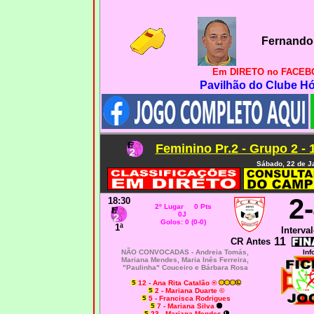
Fernando 
Em DIRETO no FACEBO
Pavilhão do Clube H
Feminino Pr.2 - Grupo 2 - 
Sábado, 22 de J
2
18:30
2º Lugar 0 Pts
0J
Golos: 0 (0-0)
1ª
Interval
11
CR Antes
NÃO CONVOCADAS -
Andreia Tomás,
Inf
Mariana Mendes, Maria Inês Ferreira,
"Paulinha" Couceiro e Bárbara Rosa
12 - Ana Rita Catalão ®
2 - Mariana Duarte ©
5 - Francisca Rodrigues
7 - Mariana Silva
23 - Mariana Mendes