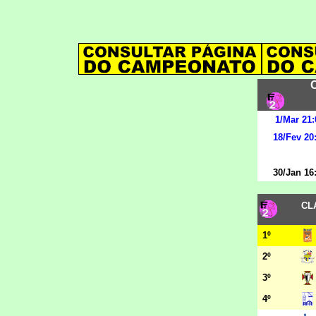
C
1/Mar 21:
18/Fev 20
30/Jan 16
CL
1º
2º
3º
4º