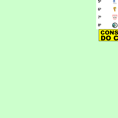
5º
6º
7º
8º