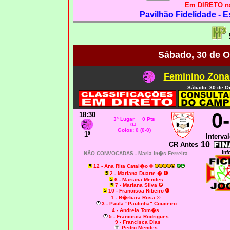
Em DIRETO na
Pavilhão Fidelidade - E
Sábado, 30 de O
Feminino Zona
Sábado, 30 de O
0
18:30
3º Lugar 0 Pts
0J
Golos: 0 (0-0)
1ª
Interval
10
CR Antes
Inf
NÃO CONVOCADAS - Maria In�s Ferreira
12 - Ana Rita Catal�o
®
2 - Mariana Duarte
�
6 - Mariana Mendes
7 - Mariana Silva
10 - Francisca Ribeiro
1 - B�rbara Rosa ®
3 - Paula "Paulinha" Couceiro
4 - Andreia Tom�s
5 - Francisca Rodrigues
9 - Francisca Dias
Pedro Mendes