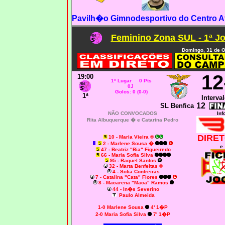
Pavilh�o Gimnodesportivo do Centro At
Feminino Zona SUL - 1ª J
Domingo, 31 de O
12
19:00
1º Lugar 0 Pts
0J
Golos: 0 (0-0)
1ª
Interval
12
SL Benfica
NÃO CONVOCADOS
Inf
Rita Albuquerque �
e Catarina Pedro
DIRET
10 - Maria Vieira
®
2 - Marlene Sousa
�
e
47 - Beatriz "Bia" Figueiredo
66 - Maria Sofia Silva
95 - Raquel Santos
32 - Marta Benfeitas
®
4 - Sofia Contreiras
7 - Catalina "Cata" Flores
8 - Macarena "Maca" Ramos
44 - In�s Severino
Paulo Almeida
1-0 Marlene Sousa
4' 1�P
2-0 Maria Sofia Silva
7' 1�P