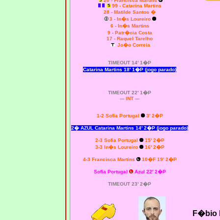
20 - Francisca Martins
99 - Catarina Martins
28 - Matilde
Santos
�
3 - In�s Loureiro
6 - In�s Martins
9 - Patr�cia Costa
17 - Raquel Tarelho
Jo�o Correia
TIMEOUT 14' 1�P
Catarina Martins 18' 1�P (jogo parado)
TIMEOUT 22' 1�P
--- INT ---
1-2 Sofia Portugal
3' 2�P
2� AZUL Catarina Martins 14' 2�P (jogo parado)
2-3 Sofia Portugal
15' 2�P
3-3 In�s Loureiro
16' 2�P
4-3 Francisca Martins
10�F 19' 2�P
Sofia Portugal
Azul 22' 2�P
TIMEOUT 23' 2�P
F�bio 