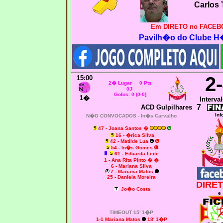
Carlos 
Em DIRETO no FACEBO
Pavilh�o do Clube H
2
15:00
2� Lugar 0 Pts
0J
Golos: 0 (0-0)
1�
Interval
7
ACD Gulpilhares
Inf
N�O CONVOCADOS - In�s Carvalho
47 - Joana Santos
�
16 - �rica Silva
42 - Matilde Lua
54 - In�s Gomes
61 - Eduarda Leite
1 - Ana Rita Pinto
� �
6 - Mariana Silva
7 - Mariana Matos
25 - Daniela Moreira
DIRET
Jo�o Costa
e
TIMEOUT 15' 1�P
1-1 Mariana Matos
18' 1�P