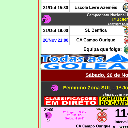
Escola Livre Azeméis
31/Out 15:30
Campeonato Nacional 
1ª JO
copyright hoqu
SL Benfica
31/Out 19:00
CA Campo Ourique
20/Nov 21:00
Equipa que folga:
Sábado, 20 de N
Feminino Zona SUL - 1ª J
Sábado, 20 de No
11
21:00
2º Lugar 3 Pts
2J 1V 1D
Golos: -3 (6-9)
1ª
Interval
CA Campo Ourique
8