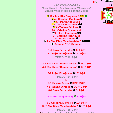
D
V
NÃO CONVOCADAS -
Inf
Marta Rosa ®, Ana Marques "Marquesa"
Beatriz Vasconcelos e Diana Lopes
11 - Ana Rita Sequeira ®
4
- Carolina Monteiro
6 - Margarida Alves
8 - Sara Fernandes
9 - Tatiana Olhicos
10 - Cristina Queveda ®
2 - Inês Florêncio
3 - Catarina Henriques
5 - Beatriz Alves
7 - Rita Dias "Bombardeira"
António "Tó" Sequeira
1-0
Sara Fernandes
8' 1�P
2-0
In�s Flor�ncio
12' 1�P
TIMEOUT 12' 1�P
3-1
Rita Dias "Bombardeira"
14' 1�P
4-1
Rita Dias "Bombardeira"
17' 1�P
5-1
In�s Flor�ncio
18' 1�P
TIMEOUT 24' 1�P
--- INT ---
6-1 Beatriz Alves
0'21" 2�P
7-1 Tatiana Olhicos
0'27" 2�P
8-1
Sara Fernandes
9' 2�P
Ana Rita Sequeira �
9' 2�P
9-2 Carolina Monteiro
12' 2�P
10-2
Rita Dias "Bombardeira"
14' 2�P
TIMEOUT 18' 2�P