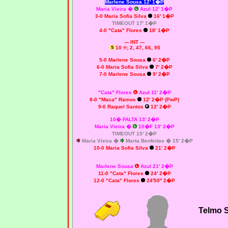
Marlene Sousa 12' 1�P
Maria Vieira
�
Azul 12' 1�P
3-0 Maria Sofia Silva
16' 1�P
TIMEOUT 17' 1�P
4-0 "Cata" Flores
18' 1�P
--- INT ---
10 ®; 2, 47, 66, 95
5-0 Marlene Sousa
6' 2�P
6-0 Maria Sofia Silva
7' 2�P
7-0 Marlene Sousa
9' 2�P
"Cata" Flores
Azul 11' 2�P
8-0 "Maca" Ramos
12' 2�P (PwP)
9-0 Raquel Santos
12' 2�P
10� FALTA 13' 2�P
Maria Vieira
�
10�F 13' 2�P
TIMEOUT 15' 2�P
Maria Vieira
�
Marta Benfeitas
� 15' 2�P
10-0 Maria Sofia Silva
21' 2�P
Marlene Sousa
Azul 21' 2�P
11-0 "Cata" Flores
24' 2�P
12-0 "Cata" Flores
24'50'' 2�P
Telmo 