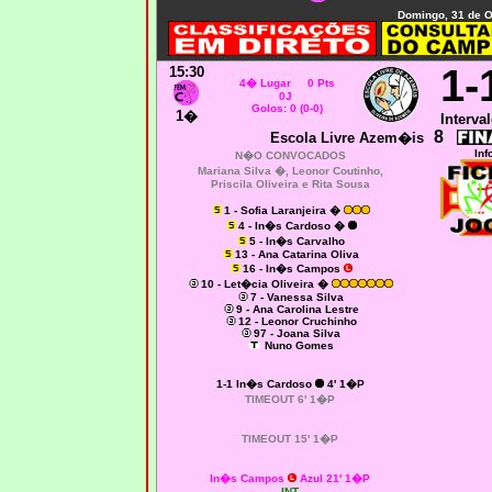
Domingo, 31 de O
1-
15:30
4� Lugar 0 Pts
0J
Golos: 0 (0-0)
1�
Interval
8
Escola Livre Azem�is
Inf
N�O CONVOCADOS
Mariana Silva �, Leonor Coutinho,
Priscila Oliveira e Rita Sousa
1 - Sofia Laranjeira �
4 - In�s Cardoso �
5 - In�s Carvalho
13 - Ana Catarina Oliva
16 - In�s Campos
10 - Let�cia Oliveira �
7 - Vanessa Silva
9 - Ana Carolina Lestre
12 - Leonor Cruchinho
97 - Joana Silva
Nuno Gomes
1-1 In�s Cardoso
4' 1�P
TIMEOUT 6' 1�P
TIMEOUT 15' 1�P
In�s Campos
Azul 21' 1�P
--- INT ---