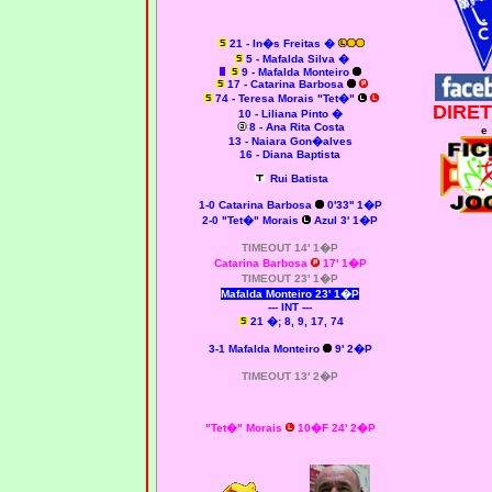
21 - In�s Freitas �
5 - Mafalda Silva
�
9 - Mafalda Monteiro
17 - Catarina Barbosa
74 - Teresa Morais "Tet�"
DIRET
10 - Liliana Pinto �
8 - Ana Rita Costa
e
13 - Naiara Gon�alves
16 - Diana Baptista
Rui Batista
1-0 Catarina Barbosa
0'33'' 1�P
2-0 "Tet�" Morais
Azul 3' 1�P
TIMEOUT 14' 1�P
Catarina Barbosa
17' 1�P
TIMEOUT 23' 1�P
Mafalda Monteiro 23' 1�P
--- INT ---
21 �; 8, 9, 17, 74
3-1 Mafalda Monteiro
9' 2�P
TIMEOUT 13' 2�P
"Tet�" Morais
10�F 24' 2�P