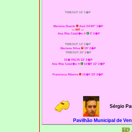
TIMEOUT 16' 1�P
Mariana Duarte
Azul 24'40" 1�P
--- INT ---
Ana Rita Catal�o
®
3' 2�P
TIMEOUT 13' 2�P
Mariana Silva
19' 2�P
TIMEOUT 20' 2�P
10� FALTA 22' 2�P
Ana Rita Catal�o
®
10�F 22' 2�P
Francisca Ribeiro
10�F 23' 2�P
Sérgio Pa
Pavilhão Municipal de Ven