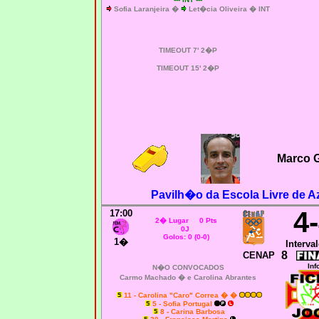
Sofia Laranjeira
�
Let�cia Oliveira
� INT
TIMEOUT 7' 2�P
TIMEOUT 15' 2�P
Marco 
Pavilh�o da Escola Livre de A
4
17:00
2� Lugar 0 Pts
0J
Golos: 0 (0-0)
1�
Interval
8
CENAP
Inf
N�O CONVOCADOS
Carmo Machado � e
Carolina Abrantes
11 - Carolina "Caro" Correa � �
5 - Sofia Portugal
8 - Carina Barbosa