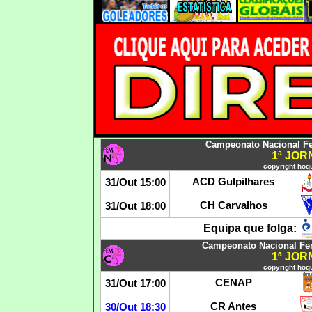
Campeonato Nacional F
1ª JO
copyright hoqu
ACD Gulpilhares
31/Out 15:00
CH Carvalhos
31/Out 18:00
Equipa que folga:
Campeonato Nacional Fe
1ª JO
copyright hoqu
CENAP
31/Out 17:00
CR Antes
30/Out 18:30