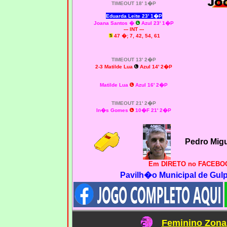
TIMEOUT 18' 1�P
Eduarda Leite 23' 1�P
Joana Santos
�
Azul 23' 1�P
--- INT ---
47 �; 7, 42, 54, 61
TIMEOUT 13' 2�P
2-3 Matilde Lua
Azul 14' 2�P
Matilde Lua
Azul 16' 2�P
TIMEOUT 21' 2�P
In�s Gomes
10�F 21
' 2�P
Pedro Mig
Em DIRETO no FACEBOO
Pavilh�o Municipal de Gulpi
Feminino Zona