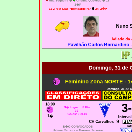
Ana Sequeira �
Cristina Quevedo � 18'
2�P
11-2
Rita Dias "Bombardeira"
24' 2�P
Nuno 
Adiado da 
Pavilhão Carlos Bernardino 
Domingo, 31 de 
Feminino Zona NORTE - 1
Domingo, 31 de O
3
18:00
3� Lugar 0 Pts
0J
Golos: 0 (0-0)
1�
Interval
9
CH Carvalhos
Inf
N�O CONVOCADOS
Helena Carreira e Mariana Teixeira