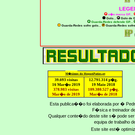
LEGE
n�o marca GP
...
Golo...
Golo de
G
Guarda-Redes defende GP...
Guarda-Redes sofre golo...
Guarda-Redes sofr
M�ximo
s do HoqueiPatins.pt
39.693 visitas
12
.791.
314
p�g.
16 Mar�o 2019
19 Maio 2018
378.983 visitas
109.
380
.
527
p�g.
Mar�o de 2019
Mar�o
de 201
8
Esta publica��o foi elaborada por � Ped
F�sica e treinador 
Qualquer conte�do deste site s� pode se
equipa de trabalho d
Este site est� optim