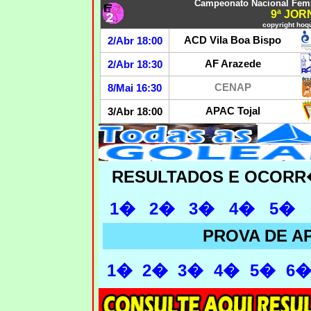
Campeonato Nacional Femin
9ª JO
copyright hoqu
ACD Vila Boa Bispo
2/Abr 18:00
AF Arazede
2/Abr 18:30
CENAP
8/Mai 16:30
APAC Tojal
3/Abr 18:00
RESULTADOS E OCORR
1�
2�
3�
4�
5�
PROVA DE 
1�
2�
3�
4�
5�
6