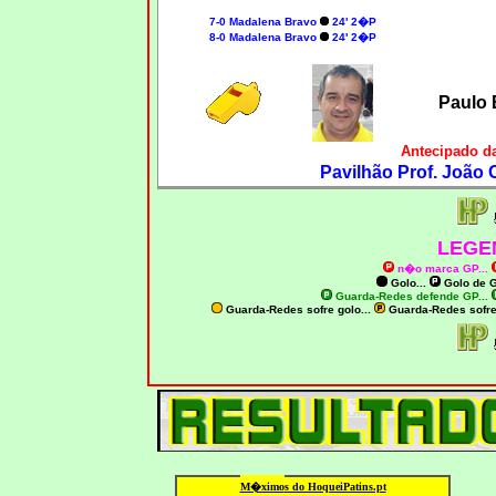
7-0 Madalena Bravo
24' 2�P
8-0 Madalena Bravo
24' 2�P
Paulo 
Antecipado d
Pavilhão Prof. João
LEGE
n�o marca GP
...
Golo...
Golo de
G
Guarda-Redes defende GP...
Guarda-Redes sofre golo...
Guarda-Redes sofr
M�ximo
s do HoqueiPatins.pt