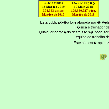
39.693 visitas
12
.791.
314
p�g.
16 Mar�o 2019
19 Maio 2018
378.983 visitas
109.
380
.
527
p�g.
Mar�o de 2019
Mar�o
de 201
8
Esta publica��o foi elaborada por � Ped
F�sica e treinador 
Qualquer conte�do deste site s� pode se
equipa de trabalho d
Este site est� optim