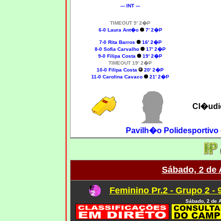
--- INT ---
TIMEOUT 5' 2�P
6-0 Laura Ant�o
7' 2�P
7-0 Rita Barros
16' 2�P
8-0 Sofia Carvalho
17' 2�P
9-0 Filipa Costa
19' 2�P
TIMEOUT 19' 2�P
10-0 Filipa Costa
20' 2�P
11-0
Carolina Cavaco
21' 2�P
Cl�udi
Pavilh�o Polidesportivo
Sábado, 2 de 
Feminino Pr.2 - Grupo 2 - 
Sábado, 2 de A