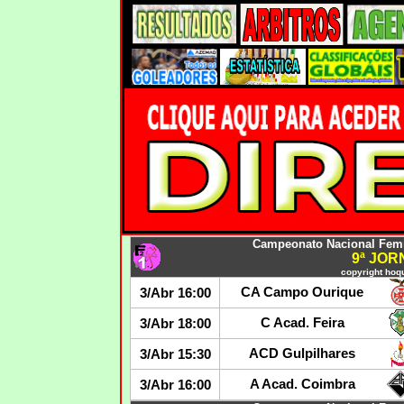
Campeonato Nacional Femin
9ª JO
copyright hoqu
CA Campo Ourique
3/Abr 16:00
C Acad. Feira
3/Abr 18:00
ACD Gulpilhares
3/Abr 15:30
A Acad. Coimbra
3/Abr 16:00