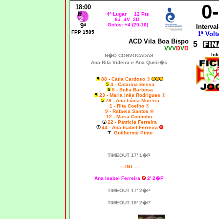
0
18:00
4º Lugar 12 Pts
6J 4V 2D
9ª
Golos: +4 (20-16)
Interval
FPP 1585
1ª Volt
ACD Vila Boa Bispo
5
VVV
D
V
D
Inf
N�O CONVOCADAS
Ana Rita Videira e Ana Queir�s
88 - Cátia Cardoso ®
4 - Catarina Bessa
5 - Sofia Barbosa
23 - Maria Inês Rodrigues ©
78 - Ana Lúcia Moreira
1 - Rita Coelho ®
9 - Rafaela Santos ®
12 - Maria Coutinho
22 - Patrícia Ferreira
44 - Ana Isabel Ferreira
Guilherme Pinto
TIMEOUT 17' 1�P
--- INT ---
Ana Isabel Ferreira
2' 2�P
TIMEOUT 17' 2�P
TIMEOUT 19' 2�P