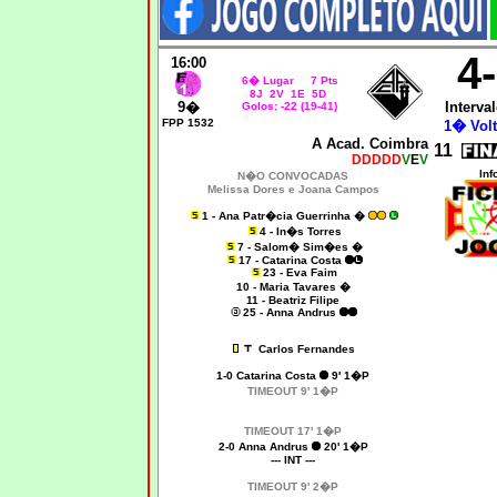
4
16:00
6� Lugar 7 Pts
8J 2V 1E 5D
9�
Interval
Golos: -22 (19-41)
FPP 1532
1� Volt
A Acad. Coimbra
11
DDDDD
V
E
V
Inf
N�O CONVOCADAS
Melissa Dores e Joana Campos
1 - Ana Patr�cia Guerrinha �
4 - In�s Torres
7 - Salom� Sim�es �
17 - Catarina Costa
23 - Eva Faim
10 - Maria Tavares �
11 - Beatriz Filipe
25 - Anna Andrus
Carlos Fernandes
1-0
Catarina Costa
9' 1�P
TIMEOUT 9' 1�P
TIMEOUT 17' 1�P
2-0 Anna Andrus
20' 1�P
--- INT ---
TIMEOUT 9' 2�P