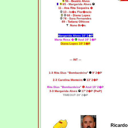
56 - Beatriz Alves
65 - Margarida Alves
11 - Ana Rita Sequeira �
13 - In�s Flor�ncio
66 - Diana Lopes
78 - Sara Fernandes
89 - Tatiana Olhicos
Nuno Br�s
Margarida Alves 10' 1�P
Marta Rosa �
Azul 10' 1�P
Diana Lopes 10' 1�P
--- INT ---
1-3 Rita Dias "Bombardeira"
9' 2�P
2-3 Carolina Monteiro
13' 2�P
Rita Dias "Bombardeira"
Azul 15' 2�P
3-3 Margarida Alves
17' 2�P (PwP)
TIMEOUT 20' 2�P
Ricard