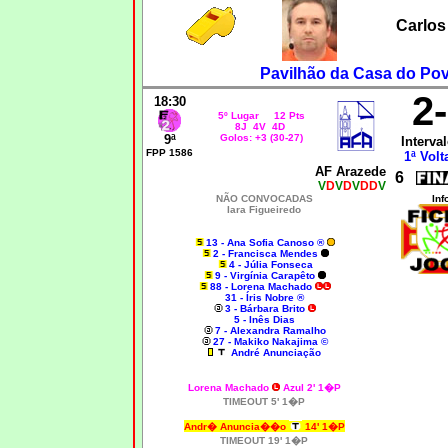
Carlos
Pavilhão da Casa do Pov
2
18:30
5º Lugar 12 Pts
8J 4V 4D
9ª
Golos: +3 (30-27)
Interval
FPP 1586
1ª Volt
AF Arazede
6
V
D
V
D
V
DD
V
NÃO CONVOCADAS
Inf
Iara Figueiredo
13 - Ana Sofia Canoso ®
2 - Francisca Mendes
4 - Júlia Fonseca
9 - Virgínia Carapêto
88 - Lorena Machado
31 - Íris Nobre ®
3 - Bárbara Brito
5 - Inês Dias
7 - Alexandra Ramalho
27 - Makiko Nakajima ©
André Anunciação
Lorena Machado
Azul 2' 1�P
TIMEOUT 5' 1�P
Andr� Anuncia��o
14' 1�P
TIMEOUT 19' 1�P