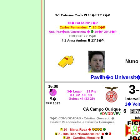
3-1 Catarina Costa
10�F 17' 2�P
10� FALTA 20' 2�P
Carlos Fernandes
20' 2�P
Ana Patr�cia Guerrinha �
10�F 20' 2�P
TIMEOUT 22' 2�P
4-1 Anna Andrus
23' 2�P
Nuno 
Pavilh�o Universit�
3
16:00
3� Lugar 13 Pts
8J 4V 1E 3D
9�
Interval
Golos: +4 (33-29)
FPP 1529
1� Volt
CA Campo Ourique
6
V
D
V
DD
V
E
V
Inf
N�O CONVOCADAS -
Cristina Quevedo �,
Beatriz Vasconcelos e Catarina Henriques
10 - Marta Rosa �
7 - Rita Dias "Bombardeira" �
20 - Carolina Monteiro