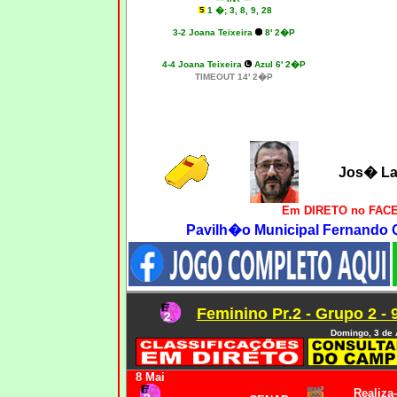
1 �; 3, 8, 9, 28
3-2 Joana Teixeira
8' 2�P
4-4 Joana Teixeira
Azul 6' 2�P
TIMEOUT 14' 2�P
Jos� La
Em DIRETO no FACE
Pavilh�o Municipal Fernando Qu
Feminino Pr.2 - Grupo 2 -
Domingo, 3 de 
8 Mai
Realiza