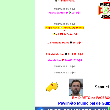
e
Filipe Faria
TIMEOUT 13' 1�P
Joana Santos �
13' 1�P
TIMEOUT 19' 1�P
Filipe Faria
FINAL 1� PARTE
--- INT ---
24 �; 3, 7, 17, 42
1-3 Mariana Matos
10' 2�P
2-3 Matilde Lua
Azul 12' 2�P
Matilde Lua
10�F 13' 2�P
TIMEOUT 21' 2�P
TIMEOUT 23' 2�P
Samuel 
Em DIRETO no FACEBOO
Pavilh�o Municipal de Gulpi