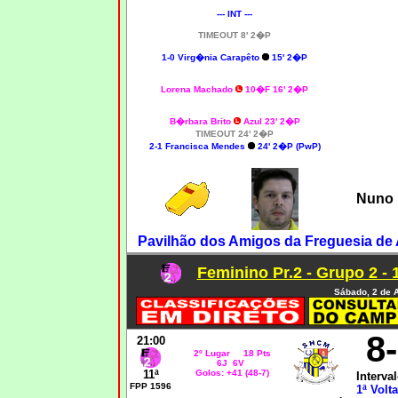
--- INT ---
TIMEOUT 8' 2�P
1-0 Virg�nia Carapêto
15' 2�P
Lorena Machado
10�F 16' 2�P
B�rbara Brito
Azul 23' 2�P
TIMEOUT 24' 2�P
2-1 Francisca Mendes
24' 2�P (PwP)
Nuno 
Pavilhão dos Amigos da Freguesia de 
Feminino Pr.2 - Grupo 2 - 
Sábado, 2 de A
8
21:00
2º Lugar 18 Pts
6J 6V
11ª
Golos: +41 (48-7)
Interval
FPP 1596
1ª Volta