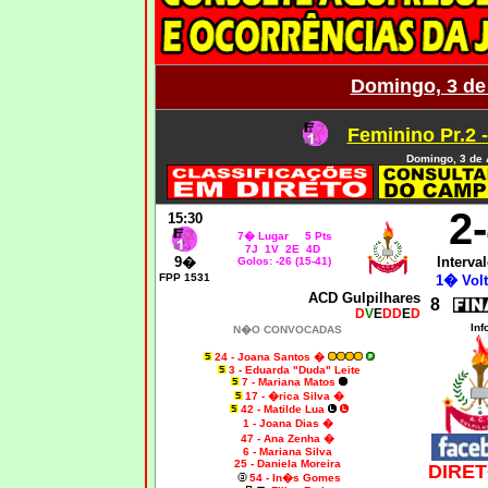
Domingo, 3 de 
Feminino Pr.2 
Domingo, 3 de 
2
15:30
7� Lugar 5 Pts
7J 1V 2E 4D
9�
Interval
Golos: -26 (15-41)
FPP 1531
1� Volt
ACD Gulpilhares
8
D
V
E
DD
E
D
Inf
N�O CONVOCADAS
24 - Joana Santos �
3 - Eduarda "Duda" Leite
7 - Mariana Matos
17 - �rica Silva �
42 - Matilde Lua
1 - Joana Dias �
47 - Ana Zenha �
6 - Mariana Silva
25 - Daniela Moreira
DIRET
54 - In�s Gomes