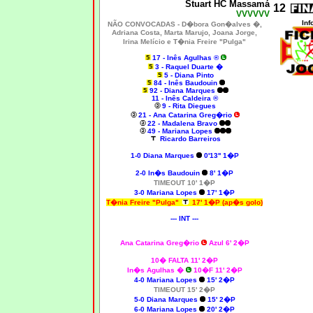
Stuart HC Massamá
12
VVVVVV
Inf
NÃO CONVOCADAS -
D�bora Gon�alves �,
Adriana Costa, Marta Marujo, Joana Jorge,
Irina Melício e T�nia Freire "Pulga"
17 - Inês Agulhas ®
3 - Raquel Duarte �
5 - Diana Pinto
84 - Inês Baudouin
92 - Diana Marques
11 - Inês Caldeira ®
9 - Rita Diegues
21 - Ana Catarina Greg�rio
22 - Madalena Bravo
49 - Mariana Lopes
Ricardo Barreiros
1-0
Diana Marques
0'13'' 1�P
2-0
In�s Baudouin
8' 1�P
TIMEOUT 10' 1�P
3-0 Mariana Lopes
17' 1�P
T�nia Freire "Pulga"
17' 1�P (ap�s golo)
--- INT ---
Ana Catarina Greg�rio
Azul 6' 2�P
10� FALTA 11' 2�P
In�s Agulhas �
10�F 11' 2�P
4-0 Mariana Lopes
15' 2�P
TIMEOUT 15' 2�P
5-0
Diana Marques
15' 2�P
6-0 Mariana Lopes
20' 2�P