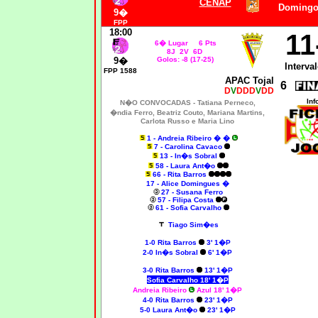
CENAP
Domingo,
9�
FPP
18:00
11
6� Lugar 6 Pts
8J 2V 6D
9�
Golos: -8 (17-25)
Interval
FPP 1588
APAC Tojal
6
D
V
DDD
V
DD
Inf
N�O CONVOCADAS -
Tatiana Perneco,
�ndia Ferro, Beatriz Couto, Mariana Martins
,
Carlota Russo e Maria Lino
1 - Andreia Ribeiro � �
7 - Carolina Cavaco
13 - In�s Sobral
58 - Laura Ant�o
66 - Rita Barros
17 - Alice Domingues �
27 - Susana Ferro
57 - Filipa Costa
61 - Sofia Carvalho
Tiago Sim�es
1-0
Rita Barros
3' 1�P
2-0
In�s Sobral
6' 1�P
3-0
Rita Barros
13' 1�P
Sofia Carvalho 18' 1�P
Andreia Ribeiro
Azul 18' 1�P
4-0
Rita Barros
23' 1�P
5-0
Laura Ant�o
23' 1�P