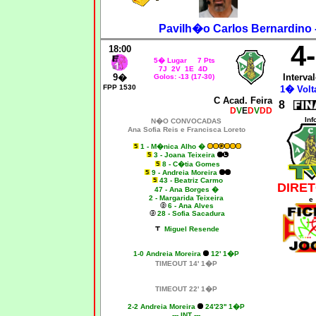
Pavilh�o Carlos Bernardino 
4
18:00
5� Lugar 7 Pts
7J 2V 1E 4D
9�
Interval
Golos: -13 (17-30)
FPP 1530
1� Volta
C Acad. Feira
8
D
V
E
D
V
DD
Inf
N�O CONVOCADAS
Ana Sofia Reis e Francisca Loreto
1 - M�nica Alho �
3 - Joana Teixeira
8 - C�tia Gomes
9 - Andreia Moreira
43 - Beatriz Carmo
DIRET
47 - Ana Borges �
2 - Margarida Teixeira
e
6 - Ana Alves
28 - Sofia Sacadura
Miguel Resende
1-0
Andreia Moreira
12' 1�P
TIMEOUT 14' 1�P
TIMEOUT 22' 1�P
2-2
Andreia Moreira
24'23'' 1�P
--- INT ---