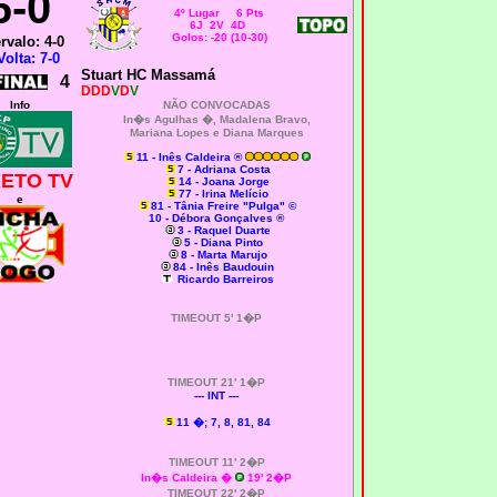
6
-0
4º Lugar 6 Pts
6J 2V 4D
Golos: -20 (10-30)
ervalo: 4-0
Volta: 7-0
Stuart HC Massamá
4
DDD
V
D
V
Info
NÃO CONVOCADAS
In�s Agulhas �, Madalena Bravo,
Mariana Lopes e Diana Marques
11 - Inês Caldeira ®
7 - Adriana Costa
RETO TV
14 - Joana Jorge
77 - Irina Melício
e
81 - Tânia Freire "Pulga" ©
10 - Débora Gonçalves ®
3 - Raquel Duarte
5 - Diana Pinto
8 - Marta Marujo
84 - Inês Baudouin
Ricardo Barreiros
TIMEOUT 5' 1�P
TIMEOUT 21' 1�P
--- INT ---
11 �; 7, 8, 81, 84
TIMEOUT 11' 2�P
In�s Caldeira �
19' 2�P
TIMEOUT 22' 2�P