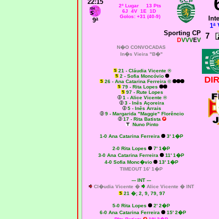
22:15
2º Lugar 13 Pts
6J 4V 1E 1D
Golos: +31 (40-9)
Int
9ª
1ª 
Sporting CP
7
D
VVV
E
V
N�O CONVOCADAS
In�s Vieira "B�"
21 - Cláudia Vicente ®
2 - Sofia Moncóvio
DI
26 - Ana Catarina Ferreira ©
79 - Rita Lopes
97 - Rute Lopes
1 - Alice Vicente ®
3 - Inês Açoreira
5 - Inês Arrais
9 - Margarida "Maggie" Florêncio
17 - Rita Batista
Nuno Pinto
1-0 Ana Catarina Ferreira
3' 1�P
2-0 Rita Lopes
7' 1�P
3-0 Ana Catarina Ferreira
11' 1�P
4-0 Sofia Monc�vio
13' 1�P
TIMEOUT 16' 1�P
--- INT ---
Cl�udia Vicente �
Alice Vicente � INT
21 �; 2, 9, 79, 97
5-0 Rita Lopes
2' 2�P
6-0 Ana Catarina Ferreira
15' 2�P