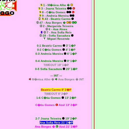
1 - M�nica Alho �
3 - Joana Teixeira
8 - C�tia Gomes
9 - Andreia Moreira
43 - Beatriz Carmo
47 - Ana Borges �
2 - Margarida Teixeira
6 - Ana Alves
7 - Ana Sofia Reis
28 - Sofia Sacadura
Miguel Resende
0-1 Beatriz Carmo
3' 1�P
0-2 C�tia Gomes
4' 1�P
0-3
Andreia Moreira
6' 1�P
0-4
Andreia Moreira
8' 1�P
TIMEOUT 18' 1�P
0-5 Sofia Sacadura
20' 1�P
--- INT ---
M�nica Alho �
Ana Borges � INT
Beatriz Carmo 8' 2�P
TIMEOUT 8' 2�P
1-6 C�tia Gomes
13' 2�P
C�tia Gomes
Azul 13' 2�P
2-7 Joana Teixeira
19' 2�P
Ana Sofia Reis 21' 2�P
Ana Borges �
Azul 21' 2�P