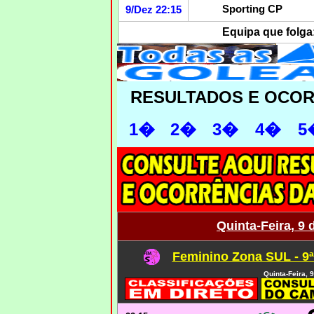
Sporting CP
9/Dez 22:15
Equipa que folga
RESULTADOS E OCO
1�
2�
3�
4�
5
Quinta-Feira, 9
Feminino Zona SUL - 9
Quinta-Feira,