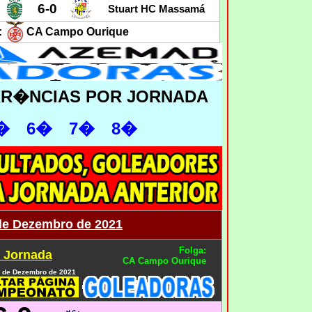
6-0
Stuart HC Massamá
:
CA Campo Ourique
RR�NCIAS POR JORNADA
�
6�
7�
8�
 de Dezembro de 2021
Folga:
ª Jornada
CA Campo Ourique
 9 de Dezembro de 2021