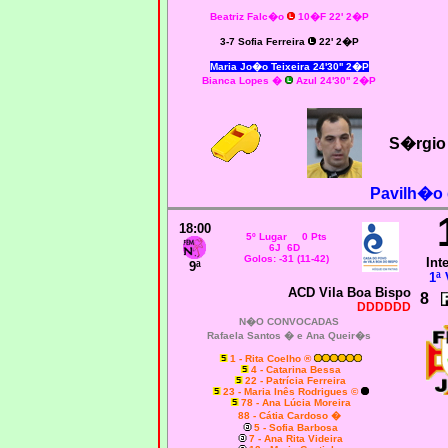
Beatriz Falc�o
10�F 22' 2�P
3-7 Sofia Ferreira
22' 2�P
Maria Jo�o Teixeira 24'30'' 2�P
Bianca Lopes �
Azul 24'30'' 2�P
S�rgio 
Pavilh�o 
18:00
5º Lugar 0 Pts
6J 6D
Golos: -31 (11-42)
Int
9ª
1ª 
ACD Vila Boa Bispo
8
DDDDDD
N�O CONVOCADAS
Rafaela Santos � e Ana Queir�s
1 - Rita Coelho ®
4 - Catarina Bessa
22 - Patrícia Ferreira
23 - Maria Inês Rodrigues ©
78 - Ana Lúcia Moreira
88 - Cátia Cardoso �
5 - Sofia Barbosa
7 - Ana Rita Videira