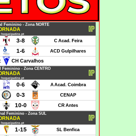
l Feminino - Zona NORTE
JORNADA
 hoqueipatins.pt
3-8
C Acad. Feira
1-6
ACD Gulpilhares
:
CH Carvalhos
l Feminino - Zona CENTRO
JORNADA
 hoqueipatins.pt
0-6
A Acad. Coimbra
0-3
CENAP
10-0
CR Antes
al Feminino - Zona SUL
JORNADA
 hoqueipatins.pt
1-15
SL Benfica