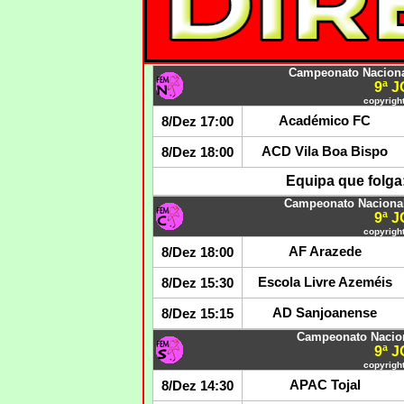
Campeonato Naciona
9ª 
copyright
Académico FC
8/Dez 17:00
ACD Vila Boa Bispo
8/Dez 18:00
Equipa que folga
Campeonato Naciona
9ª 
copyright
AF Arazede
8/Dez 18:00
Escola Livre Azeméis
8/Dez 15:30
AD Sanjoanense
8/Dez 15:15
Campeonato Nacion
9ª 
copyright
APAC Tojal
8/Dez 14:30