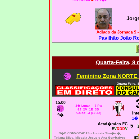
RIta Batista
19' 2�P
Jorg
Adiado da Jornada 9 
Pavilhão João Ro
Quarta-Feira, 8
Feminino Zona NORTE -
Quarta-Feira,
15:00
3� Lugar 7 Pts
6J 2V 1E 3D
Int
Golos: -3 (19-22)
9�
1� 
Acad�mico FC
5
E
V
DDD
V
N�O CONVOCADAS -
Andreia Sim�o �,
Tatiana Silva, Micaela Jesus e Ana Gon�alves