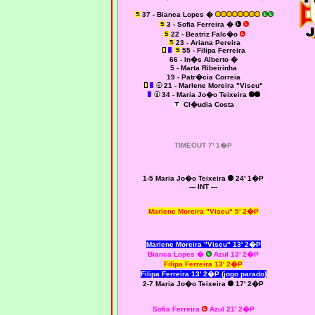
37 - Bianca Lopes �
3 - Sofia Ferreira �
22 - Beatriz Falc�o
23 - Ariana Pereira
55 - Filipa Ferreira
66 - In�s Alberto �
5 - Marta Ribeirinha
19 - Patr�cia Correia
21 - Marlene Moreira "Viseu"
34 - Maria Jo�o Teixeira
Cl�udia Costa
TIMEOUT 7' 1�P
1-5 Maria Jo�o Teixeira
24' 1�P
--- INT ---
Marlene Moreira "Viseu" 5' 2�P
Marlene Moreira "Viseu" 13' 2�P
Bianca Lopes �
Azul 13' 2�P
Filipa Ferreira 13' 2�P
Filipa Ferreira 13' 2�P (jogo parado)
2-7 Maria Jo�o Teixeira
17' 2�P
Sofia Ferreira
Azul 21' 2�P