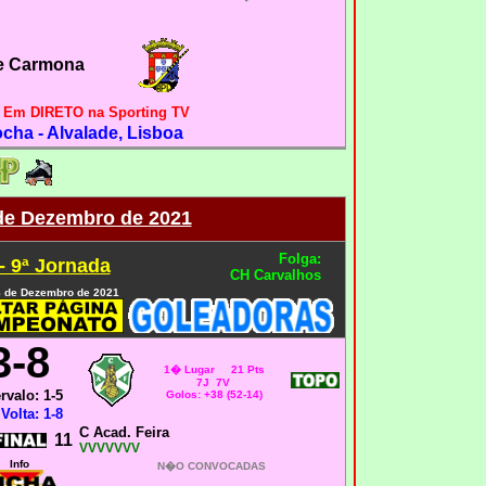
e Carmona
-
Em DIRETO na Sporting TV
cha - Alvalade, Lisboa
 de Dezembro de 2021
Folga:
 9ª Jornada
CH Carvalhos
 8 de Dezembro de 2021
3-8
1� Lugar 21 Pts
7J 7V
ervalo: 1-5
Golos: +38 (52-14)
Volta: 1-8
C Acad. Feira
11
VVVVVVV
Info
N�O CONVOCADAS