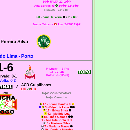
10� FALTA 22' 2�P
Ana Borges �
10�F 22' 2�P
TIMEOUT 22' 2�P
3-8 Joana Teixeira
23' 2�P
Joana Teixeira
Azul 24'30'' 2�P
Pereira Silva
do Lima - Porto
1-6
4º Lugar 6 Pts
6J 2V 4D
Golos: -8 (12-20)
ervalo: 0-1
Volta: 0-2
ACD Gulpilhares
7
DD
VV
DD
Info
N�O CONVOCADAS
In�s Carvalho
47 - Joana Santos ®
3 - Eduarda Leite
17 - Érica Silva
42 - Matilde Lua
54 - Inês Gomes
1 - Ana Rita Pinto ® ©
6 - Mariana Silva
7 - Mariana Matos
10 - Daniela Moreira