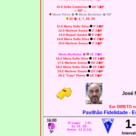
10-0
Sofia Contreiras
24' 1�P
--- INT ---
Maria Vieira �
Marta Benfeitas � INT
32
�; 2, 7, 66, 95
11-0
Maria Sofia Silva
2' 2�P
12-0
Marlene Sousa
2' 2�P
13-0 Raquel Santos
5' 2�P
14-0
Maria Sofia Silva
6' 2�P
15-0
Marlene Sousa
7' 2�P
Marta Benfeitas �
12' 2�P
16-2
Maria Sofia Silva
15' 2�P
17-2 Marlene Sousa
20' 2�P
18-2
Maria Sofia Silva
23' 2�P
19-2
Marlene Sousa
23' 2�P
20-2
"Cata" Flores
24' 2�P
José 
Em DIRETO na
Pavilhão Fidelidade - E
1
16:00
6º Lugar 1 Pt
3J 1E 2D
Golos: -13 (1-14)
5ª
Interval