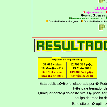
LEGE
n�o marca GP
...
Golo...
Golo de
G
Guarda-Redes defende GP...
Guarda-Redes sofre golo...
Guarda-Redes sofr
M�ximo
s do HoqueiPatins.pt
39.693 visitas
12
.791.
314
p�g.
16 Mar�o 2019
19 Maio 2018
378.983 visitas
109.
380
.
527
p�g.
Mar�o de 2019
Mar�o
de 201
8
Esta publica��o foi elaborada por � Ped
F�sica e treinador 
Qualquer conte�do deste site s� pode se
equipa de trabalho d
Este site est� optim