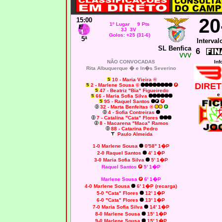
20
15:00
1º Lugar 9 Pts
3J 3V
Golos: +25 (31-6)
5ª
Interval
SL Benfica
6
VVV
NÃO CONVOCADAS
Inf
Rita Albuquerque � e In�s Severino
10 - Maria Vieira ®
DIRET
2 - Marlene Sousa ©
47 - Beatriz "Bia" Figueiredo
e
66 - Maria Sofia Silva
95 - Raquel Santos
32 - Marta Benfeitas ®
4 - Sofia Contreiras
7 - Catalina "Cata" Flores
8 - Macarena "Maca" Ramos
88 - Catarina Pedro
Paulo Almeida
1-0
Marlene Sousa
0'58'' 1�P
2-0
Raquel Santos
4' 1�P
3-0
Maria Sofia Silva
5' 1�P
Raquel Santos
5' 1�P
Marlene Sousa
6' 1�P
4-0
Marlene Sousa
6' 1�P (recarga)
5-0
"Cata" Flores
12' 1�P
6-0
"Cata" Flores
13' 1�P
7-0
Maria Sofia Silva
14' 1�P
8-0
Marlene Sousa
15' 1�P
9-0
Marlene Sousa
15' 1�P