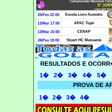
Campeonato Nacional Femin
5ª JO
copyright hoqu
Escola Livre Azeméis
25/Fev 22:00
APAC Tojal
12/Mar 17:00
CENAP
13/Mar 15:00
Stuart HC Massamá
26/Fev 19:00
RESULTADOS E OCORR
1�
2�
3�
4�
5�
PROVA DE 
1�
2�
3�
4�