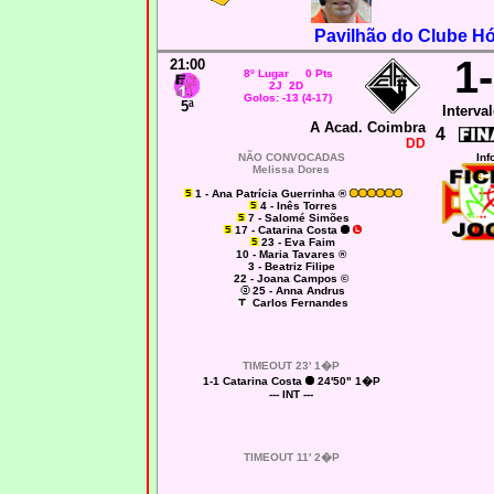
Pavilhão do Clube H
1
21:00
8º Lugar 0 Pts
2J 2D
Golos: -13 (4-17)
5ª
Interval
A Acad. Coimbra
4
DD
NÃO CONVOCADAS
Inf
Melissa Dores
1 - Ana Patrícia Guerrinha ®
4 - Inês Torres
7 - Salomé Simões
17 - Catarina Costa
23 - Eva Faim
10 - Maria Tavares ®
3 - Beatriz Filipe
22 - Joana Campos ©
25 - Anna Andrus
Carlos Fernandes
TIMEOUT 23' 1�P
1-1 Catarina Costa
24'50" 1�P
--- INT ---
TIMEOUT 11' 2�P