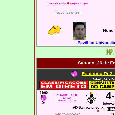
Catarina Costa
10�F 17' 2�P
TIMEOUT 24'37" 2�P
Nuno 
Pavilhão Universitá
Sábado, 26 de Fe
Feminino Pr.2 
Sábado, 26 de Fe
4
21:00
7º Lugar 0 Pts
1J 1D
Golos: -2 (1-3)
5ª
Interval
AD Sanjoanense
9
D
NÃO CONVOCADAS
Inf