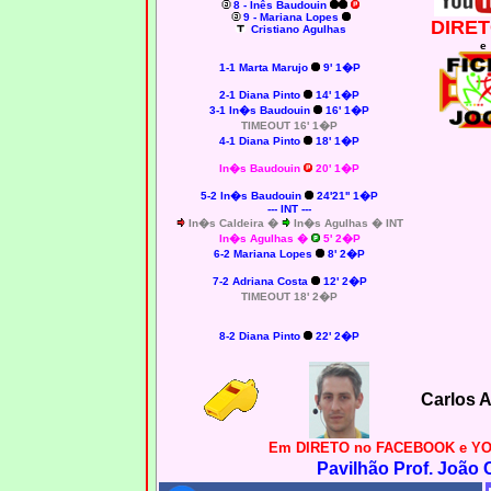
8 - Inês Baudouin
9 - Mariana Lopes
DIRET
Cristiano Agulhas
e
1-1 Marta Marujo
9' 1�P
2-1 Diana Pinto
14' 1�P
3-1 In�s Baudouin
16' 1�P
TIMEOUT 16' 1�P
4-1 Diana Pinto
18' 1�P
In�s Baudouin
20' 1�P
5-2 In�s Baudouin
24'21'' 1�P
--- INT ---
In�s Caldeira �
In�s Agulhas � INT
In�s Agulhas �
5' 2�P
6-2 Mariana Lopes
8' 2�P
7-2 Adriana Costa
12' 2�P
TIMEOUT 18' 2�P
8-2
Diana Pinto
22' 2�P
Carlos 
Em DIRETO no FACEBOOK e YO
Pavilhão Prof. João