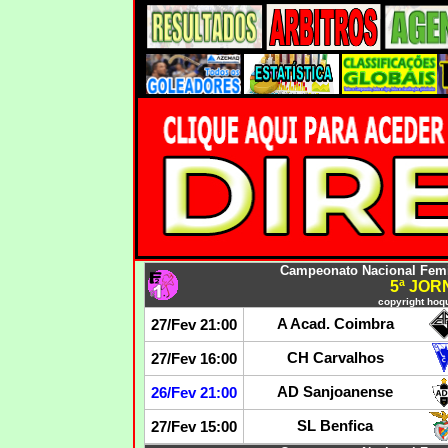
Campeonato Nacional Femin
5ª JO
copyright hoqu
A Acad. Coimbra
27/Fev 21:00
CH Carvalhos
27/Fev 16:00
AD Sanjoanense
26/Fev 21:00
SL Benfica
27/Fev 15:00