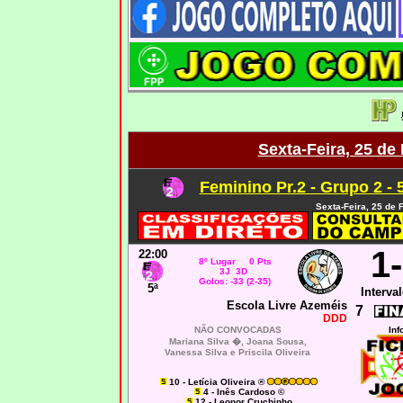
Sexta-Feira, 25 de
Feminino Pr.2 - Grupo 2 - 
Sexta-Feira, 25 de 
1
22:00
8º Lugar 0 Pts
3J 3D
Golos: -33 (2-35)
5ª
Interval
Escola Livre Azeméis
7
DDD
NÃO CONVOCADAS
Inf
Mariana Silva �, Joana Sousa,
Vanessa Silva e Priscila Oliveira
10 - Letícia Oliveira ®
4 - Inês Cardoso ©
12 - Leonor Cruchinho