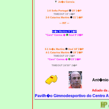
Jo�o Correia
1-0 Sofia Portugal
15' 1�P
TIMEOUT 15' 1�P
2-0 Catarina Martins
21' 1�P
--- INT ---
In�s Martins 9' 2�P
"Caro" Correa �
Azul 9' 2�P
3-1 In�s Martins
Azul 18' 2�P
4-1 Catarina Martins
19' 2�P
TIMEOUT 23' 2�P
"Caro" Correa �
23' 2�P
TIMEOUT 24'30" 2�P
Ant�nio
Adiado da 
Pavilh�o Gimnodesportivo do Centro At