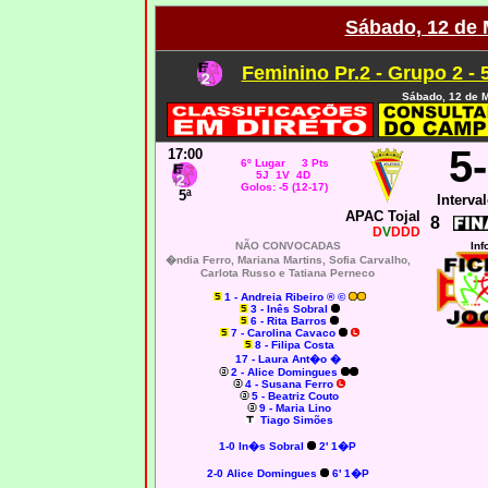
Sábado, 12 de 
Feminino Pr.2 - Grupo 2 - 
Sábado, 12 de 
5
17:00
6º Lugar 3 Pts
5J 1V 4D
Golos: -5 (12-17)
5ª
Interval
APAC Tojal
8
D
V
DDD
NÃO CONVOCADAS
Inf
�ndia Ferro, Mariana Martins, Sofia Carvalho,
Carlota Russo e Tatiana Perneco
1 - Andreia Ribeiro ® ©
3 - Inês Sobral
6 - Rita Barros
7 - Carolina Cavaco
8 - Filipa Costa
17 - Laura Ant�o �
2 - Alice Domingues
4 - Susana Ferro
5 - Beatriz Couto
9 - Maria Lino
Tiago Simões
1-0
In�s Sobral
2' 1�P
2-0
Alice Domingues
6' 1�P