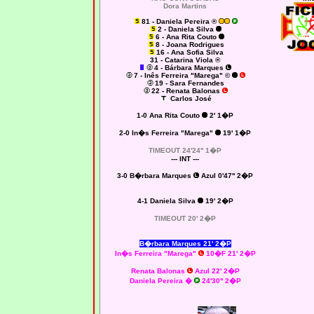
Dora Martins
81 - Daniela Pereira ®
2 - Daniela Silva
6 - Ana Rita Couto
8 - Joana Rodrigues
16 - Ana Sofia Silva
31 - Catarina Viola ®
4 - Bárbara Marques
7 - Inês Ferreira "Marega" ©
19 - Sara Fernandes
22 - Renata Balonas
Carlos José
1-0 Ana Rita Couto
2' 1�P
2-0 In�s Ferreira "Marega"
19' 1�P
TIMEOUT 24'24'' 1�P
--- INT ---
3-0
B�rbara Marques
Azul 0'47'' 2�P
4-1
Daniela Silva
19' 2�P
TIMEOUT 20' 2�P
B�rbara Marques 21' 2�P
In�s Ferreira "Marega"
10�F 21' 2�P
Renata Balonas
Azul 22' 2�P
Daniela Pereira �
24'30'' 2�P