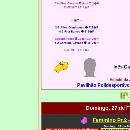
Carolina Cavaco
Azul 7' 1�P
TIMEOUT 13' 1�P
--- INT ---
3-2 Alice Domingues
5' 2�P
4-2 Rita Barros
8' 2�P
Susana Ferro
10�F 10' 2�P
5-2 Carolina Cavaco
11' 2�P
TIMEOUT 18' 2�P
Inês C
Adiado da 
Pavilhão Polidesportivo
Domingo, 27 de F
Feminino Pr.2 
Domingo, 27 de Fe