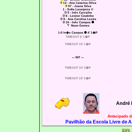
13 - Ana Catarina Oliva
97 - Joana Silva
1 - Sofia Laranjeira ®
5 - Inês Carvalho
6 - Leonor Coutinho
9 - Ana Carolina Lestre
16 - Inês Campos
Nuno Gomes
1-0
In�s Campos
4' 1�P
TIMEOUT 6' 1�P
TIMEOUT 15' 1�P
--- INT ---
TIMEOUT 10' 2�P
TIMEOUT 19' 2�P
André 
Antecipado d
Pavilhão da Escola Livre de A