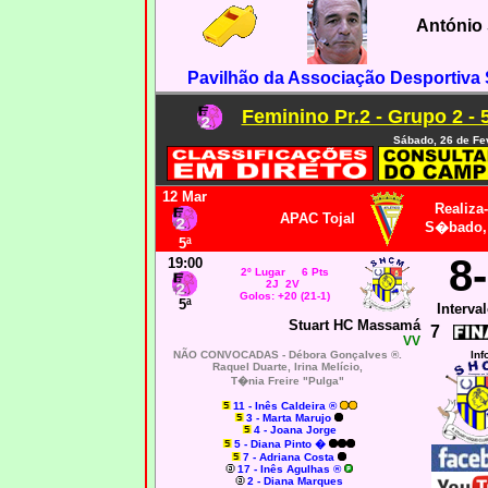
António
Pavilhão da Associação Desportiva
Feminino Pr.2 - Grupo 2 - 
Sábado, 26 de Fe
12 Mar
Realiza
APAC Tojal
S�bado, 
5ª
8
19:00
2º Lugar 6 Pts
2J 2V
Golos: +20 (21-1)
5ª
Interval
Stuart HC Massamá
7
VV
NÃO CONVOCADAS -
Débora Gonçalves ®.
Inf
Raquel Duarte, Irina Melício,
T�nia Freire "Pulga"
11 - Inês Caldeira ®
3 - Marta Marujo
4 - Joana Jorge
5 - Diana Pinto �
7 - Adriana Costa
17 - Inês Agulhas ®
2 - Diana Marques