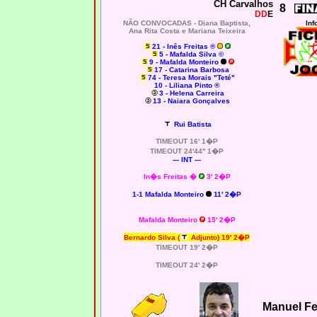
CH Carvalhos
8
DD
E
NÃO CONVOCADAS - Diana Baptista,
Inf
Ana Rita Costa
e
Mariana Teixeira
21 - Inês Freitas ®
5 - Mafalda Silva ©
9 - Mafalda Monteiro
17 - Catarina Barbosa
74 - Teresa Morais "Teté"
10 - Liliana Pinto ®
3 - Helena Carreira
13 - Naiara Gonçalves
Rui Batista
TIMEOUT 16' 1�P
TIMEOUT 24'44'' 1�P
--- INT ---
In�s Freitas �
3' 2�P
1-1 Mafalda Monteiro
11' 2�P
Mafalda Monteiro
15' 2�P
Bernardo Silva
(
Adjunto) 19' 2�P
TIMEOUT 19' 2�P
TIMEOUT 24' 2�P
Manuel F