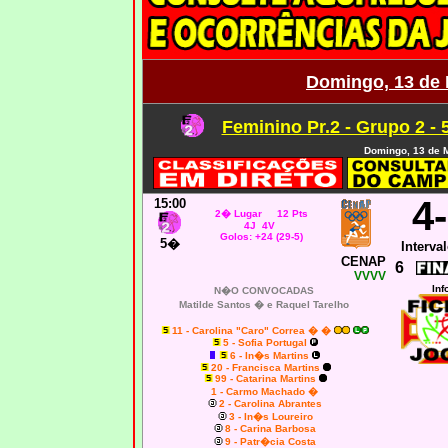
Domingo, 13 de
Feminino Pr.2 - Grupo 2 -
Domingo, 13 de 
4
15:00
2� Lugar 12 Pts
4J 4V
Golos: +24 (29-5)
5�
Interval
CENAP
6
VVVV
Inf
N�O CONVOCADAS
Matilde Santos � e
Raquel Tarelho
11 - Carolina "Caro" Correa � �
5 - Sofia Portugal
6 - In�s Martins
20 - Francisca Martins
99 - Catarina Martins
1 - Carmo Machado �
2 - Carolina Abrantes
3 - In�s Loureiro
8 - Carina Barbosa
9 - Patr�cia Costa