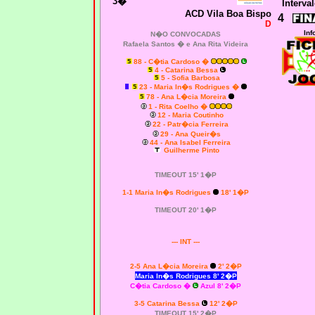
3�
Interval
ACD Vila Boa Bispo
4
D
Inf
N�O CONVOCADAS
Rafaela Santos � e Ana Rita Videira
88 - C�tia Cardoso �
4 - Catarina Bessa
5 - Sofia Barbosa
23 - Maria In�s Rodrigues �
78 - Ana L�cia Moreira
1 - Rita Coelho �
12 - Maria Coutinho
22 - Patr�cia Ferreira
29 - Ana Queir�s
44 - Ana Isabel Ferreira
Guilherme Pinto
TIMEOUT 15' 1�P
1-1 Maria In�s Rodrigues
18' 1�P
TIMEOUT 20' 1�P
--- INT ---
2-5 Ana L�cia Moreira
2' 2�P
Maria In�s Rodrigues 8' 2�P
C�tia Cardoso �
Azul 8' 2�P
3-5 Catarina Bessa
12' 2�P
TIMEOUT 15' 2�P