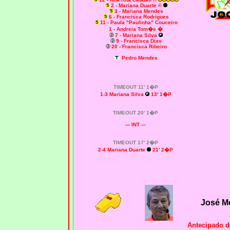
2 - Mariana Duarte ©
3 - Mariana Mendes
6
- Francisca Rodrigues
11 - Paula "Paulinha" Couceiro
1 - Andreia Tom�s �
7 - Mariana Silva
9 - Francisca Dias
20 - Francisca Ribeiro
Pedro Mendes
TIMEOUT 11' 1�P
1-3 Mariana Silva
13' 1�P
TIMEOUT 20' 1�P
--- INT ---
TIMEOUT 17' 2�P
2-4 Mariana Duarte
21' 2�P
José M
Antecipado d