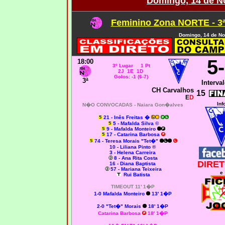
Domingo, 14 de N
Feminino Zona NORTE - 3
Domingo, 14 de N
5
18:00
3º Lugar 1 Pt
2J 1E 1D
Golos: -1 (6-7)
3ª
Interval
CH Carvalhos
15
E
D
Inf
N�O CONVOCADAS -
Naiara Gon�alves
21 - Inês Freitas �
5 - Mafalda Silva ©
9 - Mafalda Monteiro
17 - Catarina Barbosa
74 - Teresa Morais "Tet�"
10 - Liliana Pinto ®
3 - Helena Carreira
8 - Ana Rita Costa
DIRET
16 - Diana Baptista
57 - Mariana Teixeira
e
Rui Batista
TIMEOUT 11' 1�P
1-0 Mafalda Monteiro
13' 1�P
2-0 "Tet�" Morais
18' 1�P
Catarina Barbosa
18' 1�P