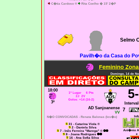
C�tia Cardoso ®
Rita Coelho � 15' 2�P
Selmo O
Pavilh�o da Casa do Pov
Feminino Zona
Domingo, 14 de N
5
18:00
1º Lugar 6 Pts
2J 2V
Golos: +14 (16-2)
3ª
Interval
AD Sanjoanense
7
VV
Inf
N�O CONVOCADAS - Renata Balonas (les�o)
31 - Catarina Viola ®
2 - Daniela Silva
Ant�nio A
7 - Inês Ferreira "Marega" ©
e
8 - Joana Rodrigues
16 - Ana Sofia Silva