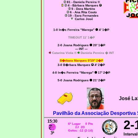
81 - Daniela Pereira ®
4 - Bárbara Marques
5 - Dora Martins
6 - Ana Rita Couto
19 - Sara Fernandes
Carlos José
1-0 In�s Ferreira "Marega"
4' 1�P
TIMEOUT 11' 1�P
2-0 Joana Rodrigues
20' 1�P
--- INT ---
Catarina Viola ®
Daniela Pereira � INT
B�rbara Marques 0'19'' 2�P
3-0 B�rbara Marques
4' 2�P
4-0 In�s Ferreira "Marega"
17' 2�P
5-0 Joana Rodrigues
21' 2�P
José La
Pavilhão da Associação Desportiva
2-
15:30
6º Lugar 0 Pts
2J 2D
Golos: -12 (2-14)
3ª
Interval