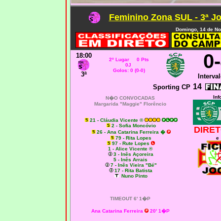
Feminino Zona SUL - 3ª J
Domingo, 14 de N
0
18:00
2º Lugar 0 Pts
0J
Golos: 0 (0-0)
3ª
Interval
14
Sporting CP
Inf
N�O CONVOCADAS
Margarida "Maggie" Florêncio
21 - Cláudia Vicente ®
2 - Sofia Moncóvio
DIRET
26 - Ana Catarina Ferreira
�
79 - Rita Lopes
e
97 - Rute Lopes
1 - Alice Vicente ®
3 - Inês Açoreira
5 - Inês Arrais
7 - Inês Vieira "Bé"
17 - Rita Batista
Nuno Pinto
TIMEOUT 6' 1�P
Ana Catarina Ferreira
20' 1�P