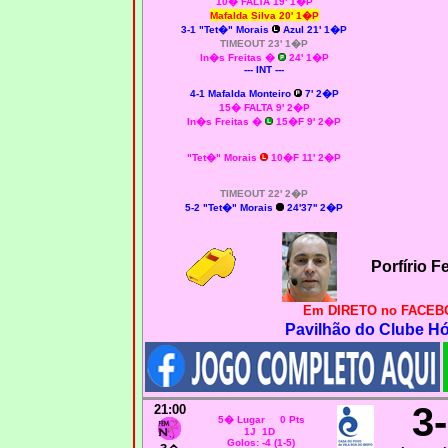
10� FALTA 19' 1�P
Mafalda Silva 20' 1�P
3-1 "Tet�" Morais
Azul 21' 1�P
TIMEOUT 23' 1�P
In�s Freitas �
24' 1�P
--- INT ---
4-1 Mafalda Monteiro
7' 2�P
15� FALTA 9' 2�P
In�s Freitas �
15�F 9' 2�P
"Tet�" Morais
10�F 11' 2�P
TIMEOUT 22' 2�P
5-2 "Tet�" Morais
24'37'' 2�P
Porfírio 
Em DIRETO no FACEBO
Pavilhão do Clube H
3
21:00
5� Lugar 0 Pts
1J 1D
Golos: -4 (1-5)