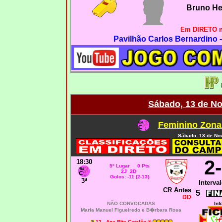
Bruno He
Em DIRETO 
Pavilhão Carlos Bernardino 
Sábado, 13 de N
Feminino Zona
Sábado, 13 de No
2
18:30
5º Lugar 0 Pts
2J 2D
Golos: -11 (2-13)
3ª
Interval
CR Antes
5
DD
NÃO CONVOCADAS
Inf
Maria Manuel Figueiredo e B�rbara Rosa
12 - Ana Rita Catalão ®