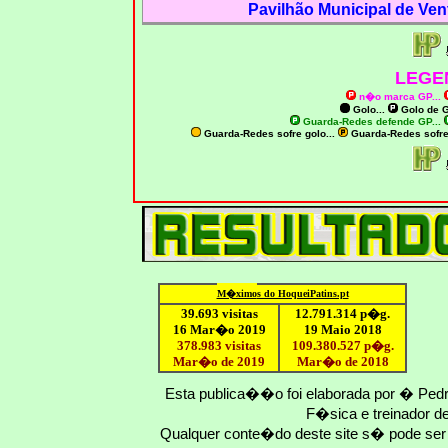
Pavilhão Municipal de Ven
LEGE
n�o marca GP
...
Golo...
Golo de
G
Guarda-Redes defende GP...
Guarda-Redes sofre golo...
Guarda-Redes sofr
M�ximo
s do HoqueiPatins.pt
39.693 visitas
12
.791.
314
p�g.
16 Mar�o 2019
19 Maio 2018
378.983 visitas
109.
380
.
527
p�g.
Mar�o de 2019
Mar�o
de 201
8
Esta publica��o foi elaborada por � Ped
F�sica e treinador 
Qualquer conte�do deste site s� pode se