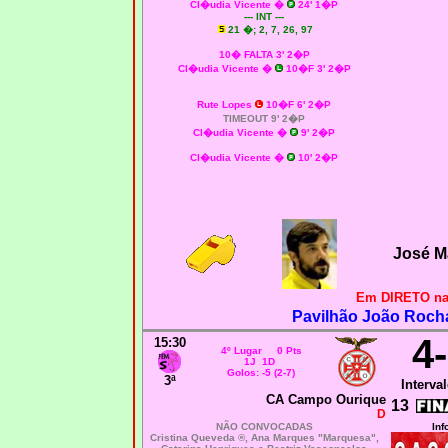
Cl�udia Vicente �
24' 1�P
--- INT ---
21
�; 2, 7, 26, 97
10� FALTA 3' 2�P
Cl�udia Vicente �
10�F 3' 2�P
Rute Lopes
10�F 6' 2�P
TIMEOUT 9' 2�P
Cl�udia Vicente �
9' 2�P
Cl�udia Vicente �
10' 2�P
José M
Em DIRETO na
Pavilhão João Rocha
4
15:30
4º Lugar 0 Pts
1J 1D
Golos: -5 (2-7)
3ª
Interval
CA Campo Ourique
13
D
NÃO CONVOCADAS
Inf
Cristina Queveda ®, Ana Marques "Marquesa",