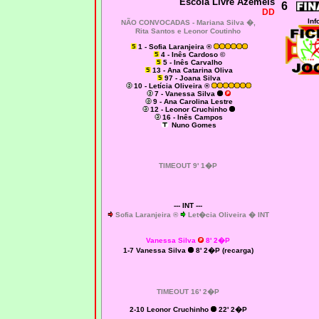
Escola Livre Azeméis
6
DD
Inf
NÃO CONVOCADAS -
Mariana Silva �,
Rita Santos e Leonor Coutinho
1 - Sofia Laranjeira ®
4 - Inês Cardoso ©
5 - Inês Carvalho
13 - Ana Catarina Oliva
97 - Joana Silva
10 - Letícia Oliveira ®
7 - Vanessa Silva
9 - Ana Carolina Lestre
12 - Leonor Cruchinho
16 - Inês Campos
Nuno Gomes
TIMEOUT 9' 1�P
--- INT ---
Sofia Laranjeira ®
Let�cia Oliveira � INT
Vanessa Silva
8' 2�P
1-7 Vanessa Silva
8' 2�P (recarga)
TIMEOUT 16' 2�P
2-10 Leonor Cruchinho
22' 2�P