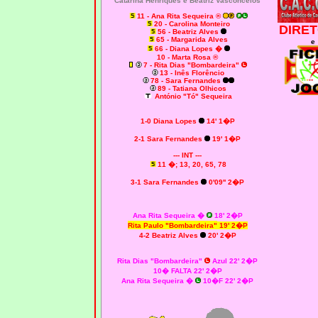
Catarina Henriques e Beatriz Vasconcelos
11 - Ana Rita Sequeira ®
20 - Carolina Monteiro
DIRET
56 - Beatriz Alves
65 - Margarida Alves
e
66 - Diana Lopes �
10 - Marta Rosa ®
7 - Rita Dias "Bombardeira"
13 - Inês Florêncio
78 - Sara Fernandes
89 - Tatiana Olhicos
António "Tó" Sequeira
1-0 Diana Lopes
14' 1�P
2-1 Sara Fernandes
19' 1�P
--- INT ---
11 �; 13, 20, 65, 78
3-1 Sara Fernandes
0'09'' 2�P
Ana Rita Sequeira �
18' 2�P
Rita Paulo "Bombardeira"
19' 2�P
4-2 Beatriz Alves
20' 2�P
Rita Dias "Bombardeira"
Azul 22' 2�P
10� FALTA 22' 2�P
Ana Rita Sequeira �
10�F 22' 2�P