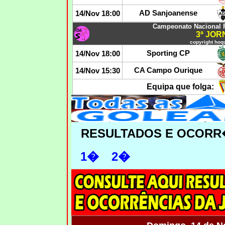
AD Sanjoanense
14/Nov 18:00
Campeonato Nacional 
3ª JO
copyright hoqu
Sporting CP
14/Nov 18:00
CA Campo Ourique
14/Nov 15:30
Equipa que folga:
RESULTADOS E OCORR
1�
2�