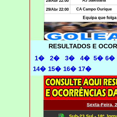
AJ Salesiana
29/Abr 22:00
CA Campo Ourique
29/Abr 22:00
Equipa que folga
RESULTADOS E OCO
1�
2�
3�
4�
5�
6�
14�
15�
16�
17�
Sexta-Feira, 
Sub-23 Sul - 18ª Jor