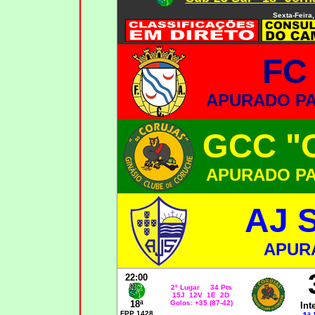
Sexta-Feira,
FC
APURADO PAR
GCC "
APURADO PAR
AJ 
APUR
22:00
2º Lugar 34 Pts
15J 12V 1E 2D
18ª
Golos: +35 (87-42)
Int
FPP 1428