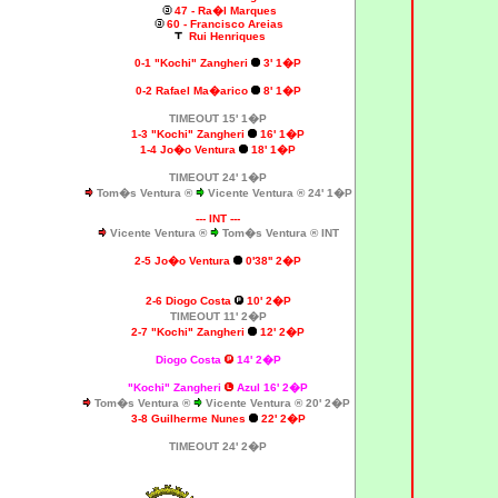
47 - Ra�l Marques
60 - Francisco Areias
Rui Henriques
0-1 "Kochi" Zangheri
3' 1�P
0-2
Rafael Ma�arico
8' 1�P
TIMEOUT 15' 1�P
1-3 "Kochi" Zangheri
16' 1�P
1-4 Jo�o Ventura
18' 1�P
TIMEOUT 24' 1�P
Tom�s Ventura ®
Vicente Ventura ® 24' 1�P
--- INT ---
Vicente Ventura ®
Tom�s Ventura ® INT
2-5 Jo�o Ventura
0'38'' 2�P
2-6 Diogo Costa
10' 2�P
TIMEOUT 11' 2�P
2-7 "Kochi" Zangheri
12' 2�P
Diogo Costa
14' 2�P
"Kochi" Zangheri
Azul 16' 2�P
Tom�s Ventura ®
Vicente Ventura ® 20' 2�P
3-8 Guilherme Nunes
22' 2�P
TIMEOUT 24' 2�P