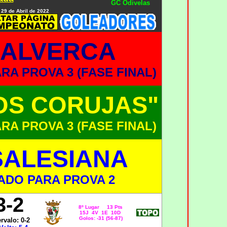
GC Odivelas
 29 de Abril de 2022
 ALVERCA
A PROVA 3 (FASE FINAL)
OS CORUJAS"
A PROVA 3 (FASE FINAL)
SALESIANA
ADO PARA PROVA 2
3-2
8º Lugar 13 Pts
15J 4V 1E 10D
Golos: -31 (56-87)
ervalo: 0-2