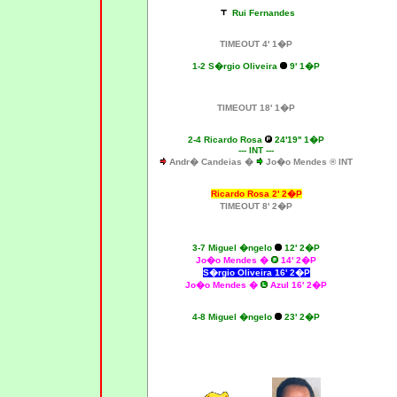
Rui Fernandes
TIMEOUT 4' 1�P
1-2 S�rgio Oliveira
9' 1�P
TIMEOUT 18' 1�P
2-4 Ricardo Rosa
24'19'' 1�P
--- INT ---
Andr� Candeias �
Jo�o Mendes ® INT
Ricardo Rosa 2' 2�P
TIMEOUT 8' 2�P
3-7 Miguel �ngelo
12' 2�P
Jo�o Mendes �
14' 2�P
S�rgio Oliveira 16
'
2�P
Jo�o Mendes �
Azul 16' 2�P
4-8 Miguel �ngelo
23' 2�P