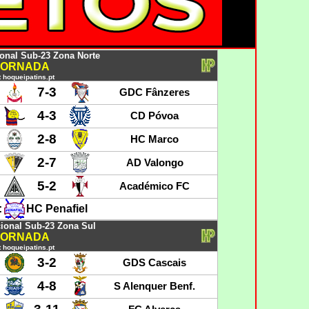
nal Sub-23 Zona Norte
 JORNADA
 hoqueipatins.pt
7-3
GDC Fânzeres
4-3
CD Póvoa
2-8
HC Marco
2-7
AD Valongo
5-2
Académico FC
:
HC Penafiel
onal Sub-23 Zona Sul
 JORNADA
 hoqueipatins.pt
3-2
GDS Cascais
4-8
S Alenquer Benf.