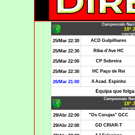
Campeonato Nacio
18ª
copyright
ACD Gulpilhares
25/Mar 22:30
Riba d'Ave HC
25/Mar 22:30
CP Sobreira
25/Mar 22:00
HC Paço de Rei
25/Mar 22:30
A Acad. Espinho
26/Mar 21:00
Equipa que folga
Campeonato Naci
18ª
copyright
"Os Corujas" GCC
29/Abr 22:00
GD CRIAR-T
29/Abr 22:00