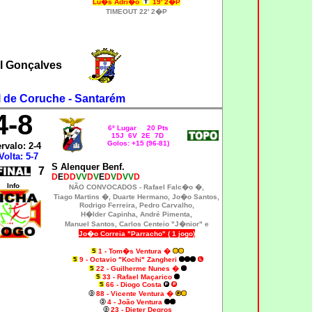
Lu�s Adri�o
19' 2�P
TIMEOUT 22' 2�P
l Gonçalves
l de Coruche - Santarém
4-8
6º Lugar 20 Pts
15J 6V 2E 7D
Golos: +15 (96-81)
ervalo: 2-4
Volta: 5-7
S Alenquer Benf.
7
D
E
DD
VV
D
V
E
D
V
D
VV
D
Info
NÃO CONVOCADOS -
Rafael Falc�o �,
Tiago Martins �
,
Duarte Hermano, Jo�o Santos,
Rodrigo Ferreira, Pedro Carvalho,
H�lder Capinha, André Pimenta,
Manuel Santos, Carlos Centeio "J�nior" e
Jo�o Correia "Parracho" ( 1 jogo)
1 - Tom�s Ventura �
9 - Octavio "Kochi" Zangheri
22 - Guilherme Nunes
�
33 - Rafael Maçarico
66 - Diogo Costa
88 - Vicente Ventura
�
4 - João Ventura
23 - Dieter Degros