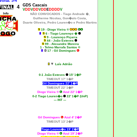
Volta: 5-4
GDS Cascais
4
V
DD
V
DD
V
DD
E
DDDD
V
Info
NÃO CONVOCADOS -
Tiago Andrade �,
Guilherme Nicolau, Gon�alo Costa,
Duarte Oliveira
,
Pedro Louren�o e Pedro Martins
19
- Diogo Vieira ®
6 - Tiago Lourenço �
9 - Lourenço Piçarra
44 - João Esteves
99 - Alexandre Moreira
1 - Telmo Marrafa Santos ®
17 - Gil Domingues
Luís Adrião
0-1 João Esteves
15' 1�P
TIMEOUT 17' 1�P
Gil Domingues 22' 1�P
TIMEOUT 22' 1�P
Diogo Vieira ®
Azul 22' 1�P
0-2 Tiago Louren�o
22' 1�P (UnP)
--- INT ---
Gil Domingues
Azul 4' 2�P
TIMEOUT 13' 2�P
Tiago Louren�o 19
'
2�P
Diogo Vieira ®
Azul 19' 2�P