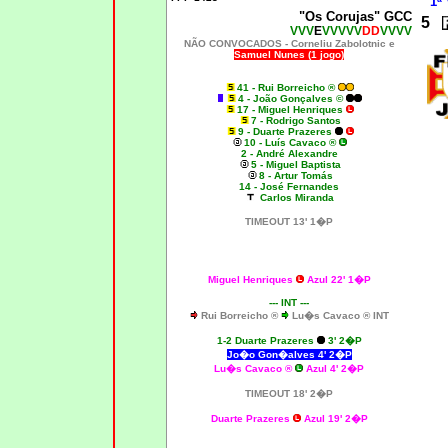
1ª 
"Os Corujas" GCC
5
VVV
E
VVVVV
DD
VVVV
NÃO CONVOCADOS -
Corneliu Zabolotnic e
Samuel Nunes (1 jogo)
41 - Rui Borreicho ®
4 - João Gonçalves ©
17 - Miguel Henriques
7 - Rodrigo Santos
9 - Duarte Prazeres
10 - Luís Cavaco ®
2 - André Alexandre
5 - Miguel Baptista
8 - Artur Tomás
14 - José Fernandes
Carlos Miranda
TIMEOUT 13' 1�P
Miguel Henriques
Azul 22' 1�P
--- INT ---
Rui Borreicho ®
Lu�s Cavaco ® INT
1-2 Duarte Prazeres
3' 2�P
Jo�o Gon�alves 4'
2�P
Lu�s Cavaco
®
Azul 4' 2�P
TIMEOUT 18' 2�P
Duarte Prazeres
Azul 19' 2�P