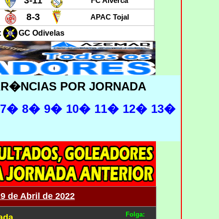
3-11
FC Alverca
8-3
APAC Tojal
:
GC Odivelas
RR�NCIAS POR JORNADA
7�
8�
9�
10�
11�
12�
13�
29 de Abril de 2022
Folga:
nada