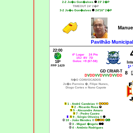
2-2 Jo�o Gon�alves
23' 2�P
TIMEOUT 24' 2�P
3
-2 Jo�o Gon�alves
24'16'' 2�P
Manue
Pavilhão Municipa
22:00
4º Lugar 24 Pts
15J 8V 7D
18ª
Golos: +9 (67-58)
Int
FPP 1429
1ª 
GD CRIAR-T
8
D
V
DD
VV
D
VVV
D
VV
DD
N�O CONVOCADOS
Jo�o Parreira �, Filipe Nunes,
Diogo Cortes e Nuno Capote
1 - André Candeias ®
2 - Ricardo Rosa
5 - Alexandre Amaro
7 - Pedro Castro
9 - Sérgio Oliveira ©
10 - João Mendes ®
3 - Miguel �ngelo
4 - António Rodrigues