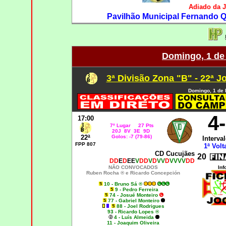
Adiado da 
Pavilhão Municipal Fernando Qu
Domingo, 1 de
3ª Divisão Zona "B" - 22ª J
Domingo, 1 de 
4
17:00
7º Lugar 27 Pts
20J 8V 3E 9D
22ª
Golos: -7 (79-86)
Interval
FPP 807
1ª Volt
CD Cucujães
20
DD
E
D
EE
V
DD
V
D
VV
D
VVVV
DD
NÃO CONVOCADOS
Inf
Ruben Rocha ® e Ricardo Concepción
10 - Bruno Sá ®
9 - Pedro Ferreira
74 - Josué Monteiro
77 - Gabriel Monteiro
88 - Joel Rodrigues
93 - Ricardo Lopes ®
4 - Luís Almeida
11 - Joaquim Oliveira