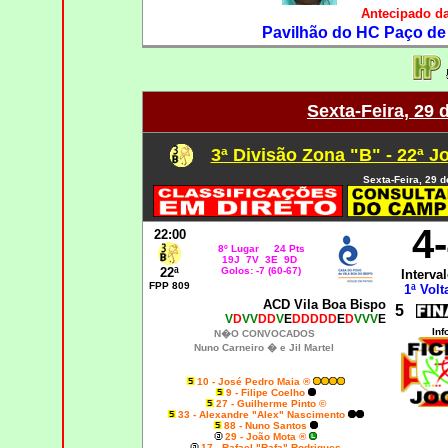
Antecipado d
Pavilhão do HC Paço de 
Sexta-Feira, 29 
3ª Divisão Zona "B" - 22ª J
Sexta-Feira, 29 d
4
22:00
8º Lugar 24 Pts
19J 7V 3E 9D
22ª
Golos: -7 (60-67)
Interval
FPP 809
1ª Volt
ACD Vila Boa Bispo
5
V
D
VV
DD
V
E
DDDDD
E
D
VVV
E
Inf
N�O CONVOCADOS
Nuno Carneiro � e Jil Martel
10 - José Pedro Maia ®
9 - Filipe Coelho
27 - Guilherme Pinto ©
33 - Alexandre "Alex" Nascimento
88 - Nuno Santos
29 - João Mota ®
17 - Rafael "Rafa" Rodrigues