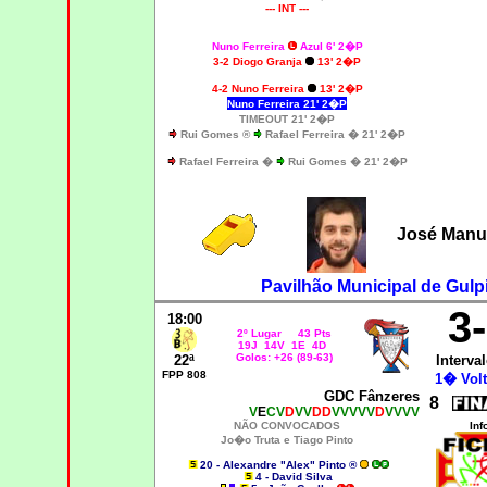
--- INT ---
Nuno Ferreira
Azul 6' 2�P
3-2 Diogo Granja
13' 2�P
4
-2 Nuno Ferreira
13' 2�P
Nuno Ferreira 21' 2�P
TIMEOUT 21' 2�P
Rui Gomes ®
Rafael Ferreira � 21' 2�P
Rafael Ferreira �
Rui Gomes � 21' 2�P
José Manue
Pavilhão Municipal de Gulpi
3
18:00
2º Lugar 43 Pts
19J 14V 1E 4D
Golos: +26 (89-63)
22ª
Interval
FPP 808
1� Volt
GDC Fânzeres
8
V
E
CV
D
VV
DD
VVVVV
D
VVVV
NÃO CONVOCADOS
Inf
Jo�o Truta e Tiago Pinto
20 - Alexandre "Alex" Pinto ®
4 - David Silva