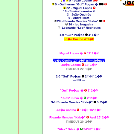
5 - João Coelho
9 - Guilherme "Gui" Poças �
22 - Miguel Lopes
10 - Simão Loureiro ®
3 - João Queirós
9 - André Mota
28 - Ricardo Mendes "Kaká"
36 - Ivo Nogueira
Leonardo "Leo" Rodrigues
1-0 "Gui" Po�as
4' 1�P
Jo�o Coelho 4' 1�P
Miguel Lopes
�
11' 1�P
Jo�o Coelho
13' 1�P (simult�neo)
Jo�o Coelho
18' 1�P
TIMEOUT 22' 1�P
2-0 "Gui" Po�as
24'44" 1�P
--- INT ---
"Gui" Po�as �
2' 2�P
"Alex" Silva
�
2' 2�P
3-0 Ricardo Mendes "Kak�"
5' 2�P
Jo�o Coelho
10�F 15' 2�P
Ricardo Mendes "Kak�"
Azul 15' 2�P
TIMEOUT 20' 2�P
"Alex" Silva
�
24'28" 2�P