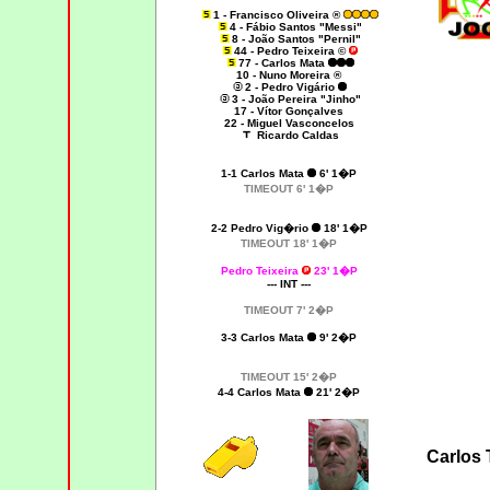
1 - Francisco Oliveira ®
4 - Fábio Santos "Messi"
8 - João Santos "Pernil"
44 - Pedro Teixeira ©
77 - Carlos Mata
10 - Nuno Moreira ®
2 - Pedro Vigário
3 - João Pereira "Jinho"
17 - Vítor Gonçalves
22 - Miguel Vasconcelos
Ricardo Caldas
1-1
Carlos Mata
6' 1�P
TIMEOUT 6' 1�P
2-2 Pedro Vig�rio
18' 1�P
TIMEOUT 18' 1�P
Pedro Teixeira
23' 1�P
--- INT ---
TIMEOUT 7' 2�P
3-3 Carlos Mata
9' 2�P
TIMEOUT 15' 2�P
4-4 Carlos Mata
21' 2�P
Carlos 