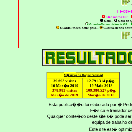
LEGE
n�o marca GP
...
Golo...
Golo de
G
Guarda-Redes defende GP...
Guarda-Redes sofre golo...
Guarda-Redes sofr
M�ximo
s do HoqueiPatins.pt
39.693 visitas
12
.791.
314
p�g.
16 Mar�o 2019
19 Maio 2018
378.983 visitas
109.
380
.
527
p�g.
Mar�o de 2019
Mar�o
de 201
8
Esta publica��o foi elaborada por � Ped
F�sica e treinador 
Qualquer conte�do deste site s� pode se
equipa de trabalho d
Este site est� optim