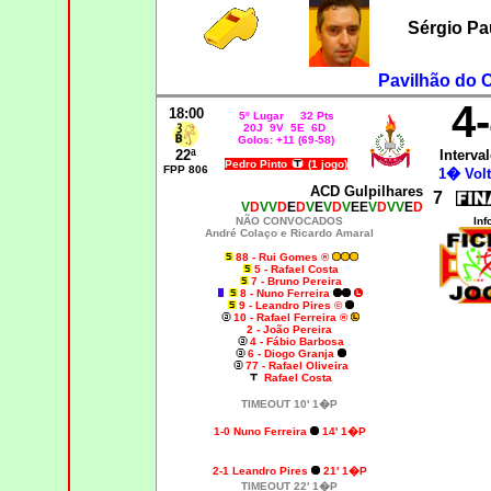
Sérgio Pa
Pavilhão do 
4
18:00
5º Lugar 32 Pts
20J 9V 5E 6D
Golos: +11 (69-58)
22ª
Interval
Pedro Pinto
(1 jogo)
FPP 806
1� Volt
ACD Gulpilhares
7
V
D
VV
D
E
D
V
E
V
D
V
EE
V
D
VV
E
D
NÃO CONVOCADOS
Inf
André Colaço e Ricardo Amaral
88 - Rui Gomes ®
5 - Rafael Costa
7 - Bruno Pereira
8 - Nuno Ferreira
9 - Leandro Pires ©
10 - Rafael Ferreira ®
2 - João Pereira
4 - Fábio Barbosa
6 - Diogo Granja
77 - Rafael Oliveira
Rafael Costa
TIMEOUT 10' 1�P
1-0 Nuno Ferreira
14' 1�P
2
-1 Leandro Pires
21' 1�P
TIMEOUT 22' 1�P