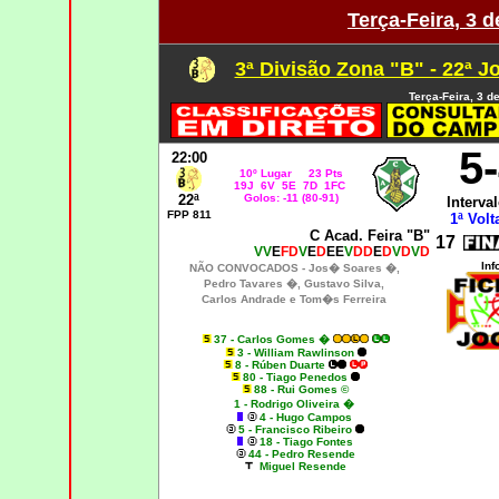
Terça-Feira, 3 
3ª Divisão Zona "B" - 22ª J
Terça-Feira, 3 d
5
22:00
10º Lugar 23 Pts
19J 6V 5E 7D 1FC
22ª
Golos: -11 (80-91)
Interval
FPP 811
1ª Volt
C Acad. Feira "B"
17
VV
E
FD
V
E
D
EE
V
DD
E
D
V
D
V
D
Inf
NÃO CONVOCADOS -
Jos� Soares �,
Pedro Tavares �, Gustavo Silva,
Carlos Andrade e Tom�s Ferreira
37 - Carlos Gomes �
3 - William Rawlinson
8 - Rúben Duarte
80 - Tiago Penedos
88 - Rui Gomes ©
1 - Rodrigo Oliveira �
4 - Hugo Campos
5 - Francisco Ribeiro
18 - Tiago Fontes
44 - Pedro Resende
Miguel Resende