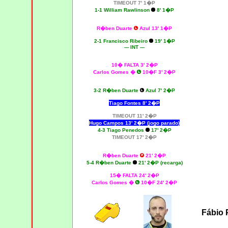
TIMEOUT 7' 1�P
1-1 William Rawlinson
8' 1�P
R�ben Duarte
Azul 13' 1�P
2-1
Francisco Ribeiro
19' 1�P
--- INT ---
10� FALTA 3' 2�P
Carlos Gomes �
10�F 3' 2�P
3-2 R�ben Duarte
Azul 7' 2�P
Tiago Fontes 8' 2�P
TIMEOUT 11' 2�P
Hugo Campos 13' 2�P (jogo parado)
4-3 Tiago Penedos
17' 2�P
TIMEOUT 17' 2�P
R�ben Duarte
21' 2�P
5-4 R�ben Duarte
21' 2�P (recarga)
15� FALTA 24' 2�P
Carlos Gomes �
10�F 24' 2�P
Fábio 