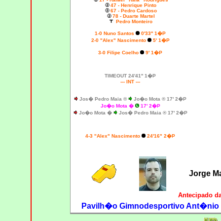
47 - Henrique Pinto
67 - Pedro Cardoso
78 - Duarte Martel
Pedro Monteiro
1-0
Nuno Santos
0'33'' 1�P
2-0
"Alex" Nascimento
5' 1�P
3-0
Filipe Coelho
9' 1�P
TIMEOUT 24'41'' 1�P
--- INT ---
Jos� Pedro Maia ®
Jo�o Mota ® 17' 2�P
Jo�o Mota �
17' 2�P
Jo�o Mota �
Jos� Pedro Maia ® 17' 2�P
4-3 "Alex" Nascimento
24'16" 2�P
Jorge M
Antecipado d
Pavilh�o Gimnodesportivo Ant�nio Fe