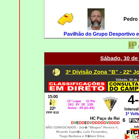
Pedro 
Pavilhão do Grupo Desportivo 
Sábado, 30 de 
3ª Divisão Zona "B" - 22ª J
Sábado, 30 de 
4
15:00
11º Lugar 11 Pts
18J 3V 2E 13D
22ª
Golos: -39 (41-80)
Interval
FPP 810
1ª Volt
HC Paço de Rei
6
D
V
E
DD
E
D
V
DDDDD
V
DDDD
Inf
NÃO CONVOCADOS -
Jos� "Mingos" Pereira ®,
Ricardo Capit�o, Luís Fernandes
,
Tiago Barbosa e R�ben Silva