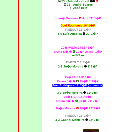
23 - João Moreira ©
25 - André Soares
José Reis
Josu� Monteiro
Azul 12' 1�P
Joel Rodrigues 16' 1�P
TIMEOUT 16' 1�P
1-0
Luís Almeida
22' 1�P
10� FALTA 24'51" 1�P
Bruno S�
�
10�F 24'54" 1�P
--- INT ---
TIMEOUT 3' 2�P
2-1 Jo�o Moreira
3' 2�P
15� FALTA 8' 2�P
Bruno S�
�
15�F 8' 2�P
Joel Rodrigues 12' 2�P (protestos)
3-3 Jo�o Moreira
21' 2�P
20� FALTA 21' 2�P
Bruno S�
�
20�F 21' 2�P
Jo�o Moreira
10�F 22' 2�P
TIMEOUT 23' 2�P
4-3 Gabriel Monteiro
22' 2�P