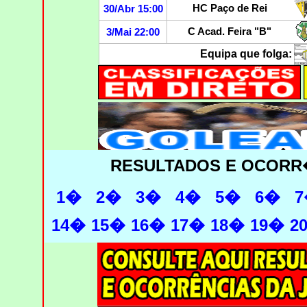
HC Paço de Rei
30/Abr 15:00
C Acad. Feira "B"
3/Mai 22:00
Equipa que folga:
RESULTADOS E OCORR
1�
2�
3�
4�
5�
6�
7
14�
15�
16�
17�
18�
19�
2