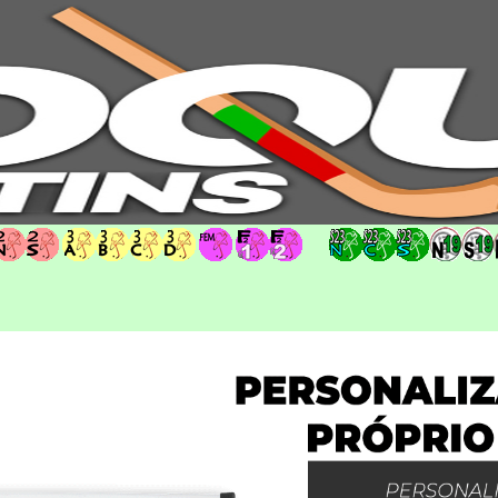
hoqueipatins.pt