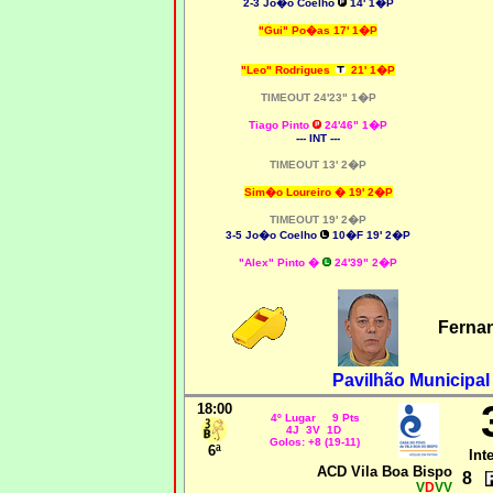
2-3 Jo�o Coelho
14' 1�P
"Gui" Po�as 17' 1�P
"Leo" Rodrigues
21' 1�P
TIMEOUT 24'23" 1�P
Tiago Pinto
24'46" 1�P
--- INT ---
TIMEOUT 13' 2�P
Sim�o Loureiro
�
19' 2�P
TIMEOUT 19' 2�P
3-5 Jo�o Coelho
10�F 19' 2�P
"Alex" Pinto
�
24'39" 2�P
Fernan
Pavilhão Municipa
18:00
4º Lugar 9 Pts
4J 3V 1D
Golos: +8 (19-11)
6ª
Int
ACD Vila Boa Bispo
8
V
D
VV