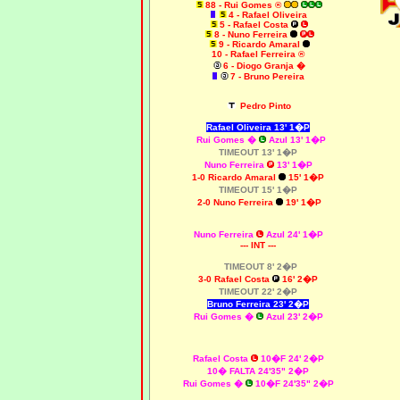
88 - Rui Gomes ®
4 - Rafael Oliveira
5
- Rafael Costa
8 - Nuno Ferreira
9 - Ricardo Amaral
10
- Rafael Ferreira ®
6 - Diogo Granja �
7 - Bruno Pereira
Pedro Pinto
Rafael Oliveira 13' 1�P
Rui Gomes
�
Azul 13' 1�P
TIMEOUT 13' 1�P
Nuno Ferreira
13' 1�P
1-0 Ricardo Amaral
15' 1�P
TIMEOUT 15' 1�P
2-0 Nuno Ferreira
19' 1�P
Nuno Ferreira
Azul 24' 1�P
--- INT ---
TIMEOUT 8' 2�P
3-0 Rafael Costa
16' 2�P
TIMEOUT 22' 2�P
Bruno Ferreira 23' 2�P
Rui Gomes �
Azul 23' 2�P
Rafael Costa
10�F 24' 2�P
10� FALTA 24'35" 2�P
Rui Gomes �
10�F
24'35" 2�P