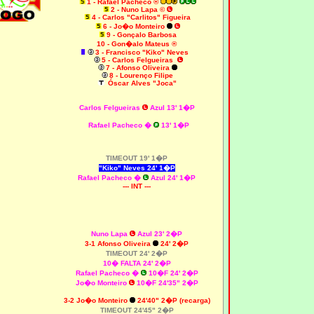
1 - Rafael Pacheco ®
2 - Nuno Lapa ©
4 - Carlos "Carlitos" Figueira
6 - Jo�o Monteiro
9 - Gonçalo Barbosa
10 - Gon�alo Mateus ®
3 - Francisco "Kiko" Neves
5
- Carlos Felgueiras
7 - Afonso Oliveira
8 - Lourenço Filipe
Óscar Alves "Joca"
Carlos Felgueiras
Azul 13' 1�P
Rafael Pacheco �
13' 1�P
TIMEOUT 19' 1�P
"Kiko" Neves 24' 1�P
Rafael Pacheco �
Azul 24' 1�P
--- INT ---
Nuno Lapa
Azul 23' 2�P
3-1 Afonso Oliveira
24' 2�P
TIMEOUT 24' 2�P
10� FALTA 24' 2�P
Rafael Pacheco �
10�F 24' 2�P
Jo�o Monteiro
10�F 24'35" 2�P
3-2 Jo�o Monteiro
24'40" 2�P (recarga)
TIMEOUT 24'45" 2�P