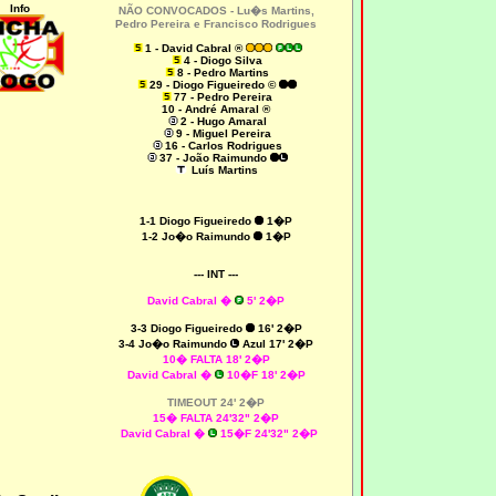
Info
NÃO CONVOCADOS -
Lu�s Martins,
Pedro Pereira e Francisco Rodrigues
1 - David Cabral ®
4 - Diogo Silva
8 - Pedro Martins
29 - Diogo Figueiredo ©
77 - Pedro Pereira
10 - André Amaral ®
2 - Hugo Amaral
9 - Miguel Pereira
16 - Carlos Rodrigues
37 - João Raimundo
Luís Martins
1-1 Diogo Figueiredo
1�P
1-2 Jo�o Raimundo
1�P
--- INT ---
David Cabral �
5' 2�P
3-3 Diogo Figueiredo
16' 2�P
3-4 Jo�o Raimundo
Azul
17' 2�P
10� FALTA 18' 2�P
David Cabral �
10�F 18' 2�P
TIMEOUT 24' 2�P
15� FALTA 24'32" 2�P
David Cabral �
15�F 24'32" 2�P