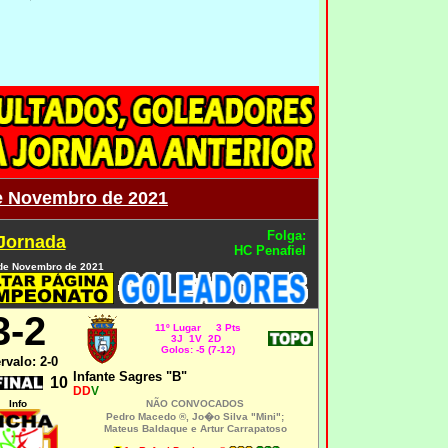
e Novembro de 2021
Folga:
 Jornada
HC Penafiel
de Novembro de 2021
3-2
11º Lugar 3 Pts
3J 1V 2D
Golos: -5 (7-12)
ervalo: 2-0
Infante Sagres "B"
10
DD
V
Info
NÃO CONVOCADOS
Pedro Macedo ®, Jo�o Silva "Mini";
Mateus Baldaque e Artur Carrapatoso