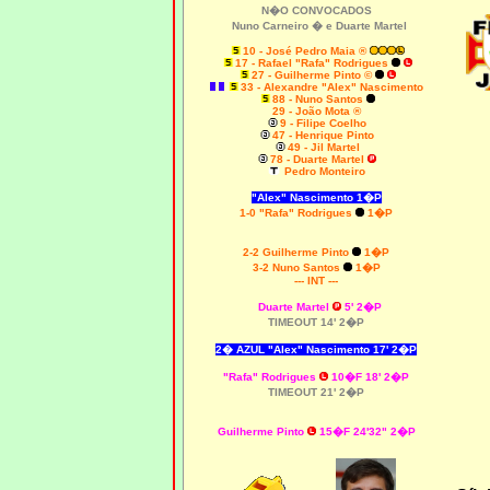
N�O CONVOCADOS
Nuno Carneiro �
e
Duarte Martel
10 - José Pedro Maia ®
17 - Rafael "Rafa" Rodrigues
27 - Guilherme Pinto ©
33 - Alexandre "Alex" Nascimento
88 - Nuno Santos
29 - João Mota ®
9 - Filipe Coelho
47 - Henrique Pinto
49 - Jil Martel
78 - Duarte Martel
Pedro Monteiro
"Alex" Nascimento 1�P
1-0
"Rafa" Rodrigues
1�P
2-2 Guilherme Pinto
1�P
3-2 Nuno Santos
1�P
--- INT ---
Duarte Martel
5' 2�P
TIMEOUT 14' 2�P
2� AZUL "Alex" Nascimento 17' 2�P
"Rafa" Rodrigues
10�F 18' 2�P
TIMEOUT 21' 2�P
Guilherme Pinto
15�F 24'32" 2�P