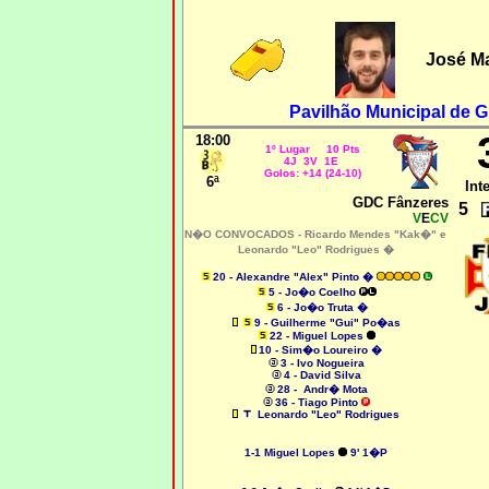
José Ma
Pavilhão Municipal de Gu
18:00
1º Lugar 10 Pts
4J 3V 1E
Golos: +14 (24-10)
6ª
Int
GDC Fânzeres
5
V
E
CV
N�O CONVOCADOS -
Ricardo Mendes "Kak�" e
Leonardo "Leo" Rodrigues �
20 - Alexandre "Alex" Pinto �
5 - Jo�o Coelho
6 - Jo�o Truta �
9 - Guilherme "Gui" Po�as
22 - Miguel Lopes
10 - Sim�o Loureiro �
3 - Ivo Nogueira
4 - David Silva
28 - Andr� Mota
36 - Tiago Pinto
Leonardo "Leo" Rodrigues
1-1 Miguel Lopes
9' 1�P