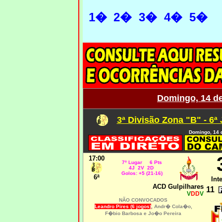
1�
2�
3�
4�
5�
Domingo, 14 d
3ª Divisão Zona "B" - 6ª
Domingo, 14 
17:00
7º Lugar 6 Pts
4J 2V 2D
Golos: +5 (21-16)
6ª
Int
ACD Gulpilhares
11
V
DD
V
NÃO CONVOCADOS
Leandro Pires (6 jogos)
, Andr� Cola�o,
F�bio Barbosa e Jo�o Pereira