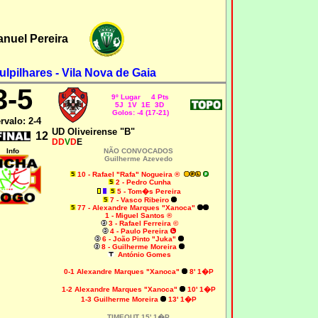
nuel Pereira
lpilhares - Vila Nova de Gaia
3-5
9º Lugar 4 Pts
5J 1V 1E 3D
Golos: -4 (17-21)
ervalo: 2-4
UD Oliveirense "B"
12
DD
V
D
E
Info
NÃO CONVOCADOS
Guilherme Azevedo
10 - Rafael "Rafa" Nogueira ®
2 - Pedro Cunha
5 - Tom�s Pereira
7 - Vasco Ribeiro
77 - Alexandre Marques "Xanoca"
1 - Miguel Santos ®
3 - Rafael Ferreira ©
4 - Paulo Pereira
6 - João Pinto "Juka"
8 - Guilherme Moreira
António Gomes
0-1 Alexandre Marques "Xanoca"
8' 1�P
1-2 Alexandre Marques "Xanoca"
10' 1�P
1-3 Guilherme Moreira
13' 1�P
TIMEOUT 15' 1�P