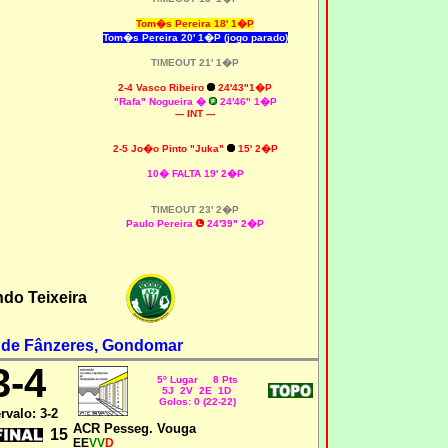
Tom�s Pereira 18' 1�P
Tom�s Pereira 20' 1�P (jogo parado)
TIMEOUT 21' 1�P
2-4 Vasco Ribeiro
24'43"1�P
"Rafa" Nogueira �
24'46" 1�P
--- INT ---
2-5 Jo�o Pinto "Juka"
15' 2�P
10� FALTA 19' 2�P
TIMEOUT 23' 2�P
Paulo Pereira
24'39" 2�P
do Teixeira
l de Fânzeres, Gondomar
3-4
5º Lugar 8 Pts
5J 2V 2E 1D
Golos: 0 (22-22)
ervalo: 3-2
ACR Pesseg. Vouga
15
EE
VV
D