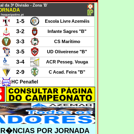
 da 3ª Divisão - Zona 'B'
JORNADA
 hoqueipatins.pt
1-5
Escola Livre Azeméis
3-2
Infante Sagres "B"
3-3
CS Marítimo
3-5
UD Oliveirense "B"
3-4
ACR Pesseg. Vouga
2-9
C Acad. Feira "B"
:
HC Penafiel
RR�NCIAS POR JORNADA