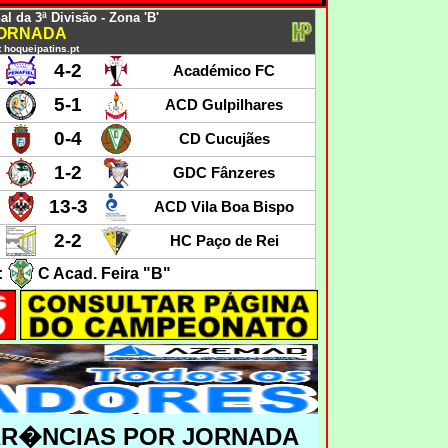
 da 3ª Divisão - Zona 'B'
JORNADA
 hoqueipatins.pt
4-2
Académico FC
5-1
ACD Gulpilhares
0-4
CD Cucujães
1-2
GDC Fânzeres
13-3
ACD Vila Boa Bispo
2-2
HC Paço de Rei
:
C Acad. Feira "B"
RR�NCIAS POR JORNADA