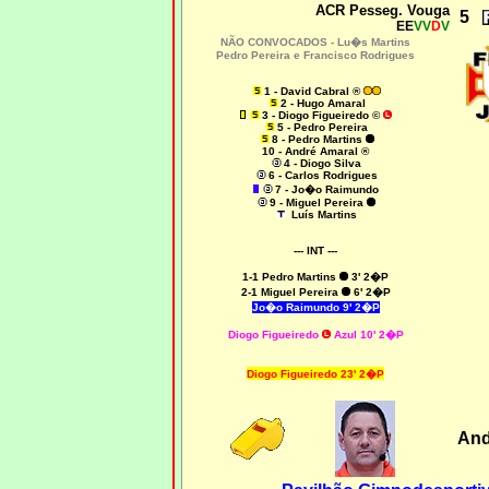
ACR Pesseg. Vouga
5
EE
VV
D
V
NÃO CONVOCADOS -
Lu�s Martins
Pedro Pereira
e Francisco Rodrigues
1 - David Cabral ®
2 - Hugo Amaral
3 - Diogo Figueiredo ©
5 -
Pedro Pereira
8 - Pedro Martins
10 - André Amaral ®
4 - Diogo Silva
6 - Carlos Rodrigues
7 -
Jo�o Raimundo
9 - Miguel Pereira
Luís Martins
--- INT ---
1-1 Pedro Martins
3' 2�P
2-1 Miguel Pereira
6' 2�P
Jo�o Raimundo 9' 2�P
Diogo Figueiredo
Azul 10' 2�P
Diogo Figueiredo 23' 2�P
And