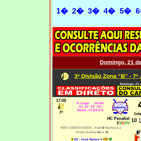
1�
2�
3�
4�
5�
Domingo, 21 d
3ª Divisão Zona "B" - 7ª
Domingo, 21 
17:00
4º Lugar 10 Pts
5J 3V 1E 1D
Golos: +5 (22-17)
7ª
Int
HC Penafiel
10
E
V
D
VV
NÃO CONVOCADOS -
Andr� Barbosa e
Pedro Guimar�es
�
83 - José Nunes ®