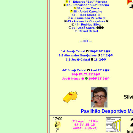
7 - Eduardo "Edu" Ferreira
57 - Francisco "Kiko" Ribeiro
80 - João Costa
88 - André Carvalho
47 - Tiago Sousa ®
4 - Francisco Peixoto ©
43 - Alexandre Gonçalves
44 - Rodrigo Silva
99 - José Cabral
Rafael Rafael
--- INT ---
1-2
Jos� Cabral
10�F 10' 2�P
2-2 Alexandre Gon�alves
14' 2�P
3-2 Jos� Cabral
18' 2�P
4-2
Jos� Cabral
Azul 19' 2�P
10� FALTA 23' 2�P
Jos� Nunes �
10�F 23' 2�P
Sílv
Pavilhão Desportivo Mu
17:00
2º Lugar 11 Pts
6J 3V 2E 1D
Golos: +1 (26-25)
7ª
Int