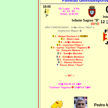
Pavilhão Gimnodesporti
18:00
12º Lugar 3 Pts
4J 1V 3D
Golos: -6 (9-15)
7ª
Int
Infante Sagres "B"
12
DD
V
D
NÃO CONVOCADOS -
Jo�o Silva "Mini" e
Guilherme Miguel �
1 - Rafael Pacheco ®
2 - Nuno Lapa
6 - Jo�o Monteiro
8 - Lourenço Filipe ©
9 - Carlos "Carlitos" Figueira
10 - Gonçalo Mateus ®
3 - Tom�s Marinho
4 - Gon�alo Barbosa
5 - Francisco Neves
7 - Afonso Oliveira
Óscar Alves "Joca"
--- INT ---
10� FALTA 14' 2�P
"Carlitos" Figueira
10�F14' 2�P
Pedro 