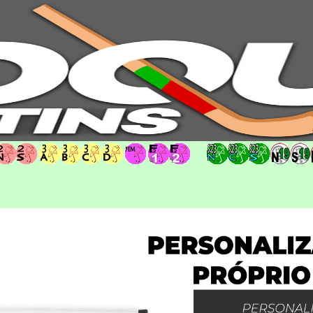
hoqueipatins.pt