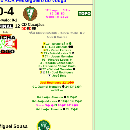
vo ACR Pessegueiro do Vouga
0-4
11º Lugar 3 Pts
6J 3E 3D
Golos: -5 (24-29)
ervalo: 0-1
CD Cucujães
12
DD
E
D
EE
Info
NÃO CONVOCADOS -
Ruben Rocha � e
Andr� Soares
10 - Bruno Sá ®
4 - Luís Almeida
9 - Pedro Ferreira
23 - João Moreira ©
74 - Josué Monteiro
93 - Ricardo Lopes ®
3 - Ricardo Concepción
8 - Francisco "Kiko" Pinto
77 - Gabriel Monteiro
88 - Joel Rodrigues
José Reis
Joel Rodrigues 22' 1�P
0-1 Gabriel Monteiro
24'43'' 1�P
--- INT ---
0-2 Lu�s Almeida
9' 2�P
0-3 Jo�o Moreira
10�F 14' 2�P
Bruno S� �
10�F 14' 2�P
0-4 Lu�s Almeida
24' 2�P
Miguel Sousa