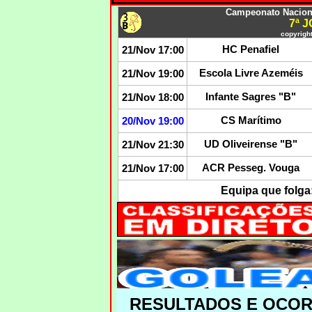
Campeonato Nacional
7ª 
copyright
HC Penafiel
21/Nov 17:00
Escola Livre Azeméis
21/Nov 19:00
Infante Sagres "B"
21/Nov 18:00
CS Marítimo
20/Nov 19:00
UD Oliveirense "B"
21/Nov 21:30
ACR Pesseg. Vouga
21/Nov 17:00
Equipa que folga
RESULTADOS E OCO