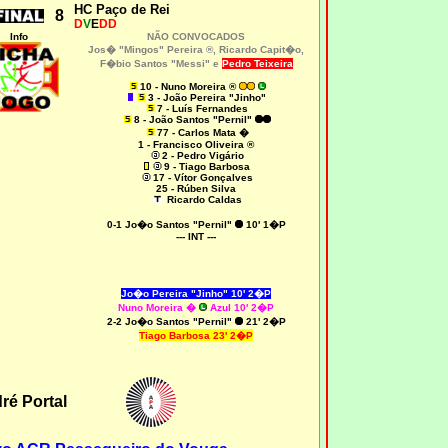
HC Paço de Rei
8
D
V
E
DD
Info
NÃO CONVOCADOS
Jos� "Mingos" Pereira ®
,
Ricardo Capit�o,
F�bio Santos "Messi" e
Pedro Teixeira
10 - Nuno Moreira ®
3 - João Pereira "Jinho"
7 - Luís Fernandes
8 - João Santos "Pernil"
77 - Carlos Mata �
1 - Francisco Oliveira ®
2 - Pedro Vigário
9 - Tiago Barbosa
17 - Vítor Gonçalves
25 - Rúben Silva
Ricardo Caldas
0-1 Jo�o Santos "Pernil"
10' 1�P
--- INT ---
Jo�o Pereira "Jinho" 10' 2�P
Nuno Moreira �
Azul 10' 2�P
2-2 Jo�o Santos "Pernil"
21' 2�P
Tiago Barbosa 23' 2�P
ré Portal