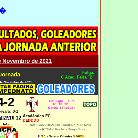
6�
e Novembro de 2021
Folga:
 Jornada
C Acad. Feira "B"
de Novembro de 2021
4-2
13º Lugar 1 Pt
6J 1E 5D
Golos: -15 (14-29)
ervalo: 0-1
Académico FC
12
D
E
DDDD
Info
NÃO CONVOCADOS -
Ant�nio "Tó" Mota
Jos� "Edu" Rocha e Tiago Silva
1 - Nelson Oliveira ®