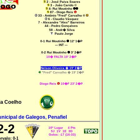
2 - José Paiva Soares
3 - João Carido ©
4- Rui Moutinho
87 - Diogo Reis
33 - António "Fred" Carvalho ®
6 - Claudio Vásquez
7 - Alexandre "Alex" Barreiros
44 - Pedro Gonçalves
58 - Andr� Silva
Paulo Jorge
0-1 Rui Moutinho
12' 1�P
--- INT ---
0-2 Rui Moutinho
3' 2�P
10� FALTA 10' 2�P
Nelson Oliveira � 19' 2�P
"Fred" Carvalho � 19' 2�P
Diogo Reis
10�F 23' 2�P
ia Coelho
nicipal de Galegos, Penafiel
2-2
10º Lugar 4 Pts
5J 1V 1E 3D
Golos: -17 (16-33)
ervalo: 0-1