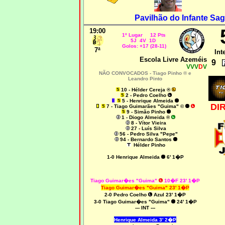
Pavilhão do Infante Sag
19:00
1º Lugar 12 Pts
5J 4V 1D
Golos: +17 (28-11)
7ª
Int
Escola Livre Azeméis
9
VVV
D
V
NÃO CONVOCADOS -
Tiago Pinho ® e
Leandro Pinto
10 - Hélder Cereja ®
2 - Pedro Coelho
5 - Henrique Almeida
DI
7 - Tiago Guimarães "Guima" ©
9 - Simão Pinho
1 - Diogo Almeida ®
8 - Vítor Vieira
27 - Luís Silva
56 - Pedro Silva "Pepe"
94 - Bernardo Santos
Hélder Pinho
1-0 Henrique Almeida
6' 1�P
Tiago Guimar�es "Guima"
10�F 23' 1�P
Tiago Guimar�es "Guima" 23' 1�P
2-0 Pedro Coelho
Azul 23' 1�P
3-0 Tiago Guimar�es "Guima"
24' 1�P
--- INT ---
Henrique Almeida 3' 2�P