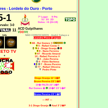
res - Lordelo do Ouro - Porto
5-1
7º Lugar 9 Pts
5J 3V 2D
Golos: +6 (24-18)
ervalo: 3-0
ACD Gulpilhares
11
V
DD
VV
Info
NÃO CONVOCADOS - André Colaço e
Leandro Pires (5 jogos)
88 - Rui Gomes ®
5 - Rafael Costa ©
6 - Diogo Granja
RETO TV
8 - Nuno Ferreira
97 - Ricardo Amaral
e
10 - Rafael Ferreira ®
2 - João Pereira
4 - Fábio Barbosa
7 - Bruno Pereira
77 - Rafael Oliveira
Pedro Pinto
Diogo Granja 11' 1�P
Bruno Pereira 23' 1�P
10� FALTA 23' 1�P
Rui Gomes �
10�F 23' 1�P
Bruno Pereira 23' 1�P
--- INT ---
3-1 Diogo Granja
Azul 3' 2�P