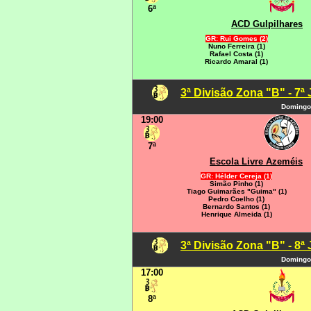
6ª
ACD Gulpilhares
GR: Rui Gomes (2)
Nuno Ferreira (1)
Rafael Costa (1)
Ricardo Amaral (1)
3ª Divisão Zona "B" - 7ª
Domingo
19:00
7ª
Escola Livre Azeméis
GR: Hélder Cereja (1)
Simão Pinho (1)
Tiago Guimarães "Guima" (1)
Pedro Coelho (1)
Bernardo Santos (1)
Henrique Almeida (1)
3ª Divisão Zona "B" - 8ª
Domingo
17:00
8ª