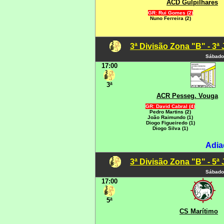
ACD Gulpilhares
GR: Rui Gomes (2)
Nuno Ferreira (2)
3ª Divisão Zona "B" - 3ª
Sábado
17:00
3ª
ACR Pesseg. Vouga
GR: David Cabral (4)
Pedro Martins (2)
João Raimundo (1)
Diogo Figueiredo (1)
Diogo Silva (1)
Adia
3ª Divisão Zona "B" - 5ª
Sábado
17:00
5ª
CS Marítimo