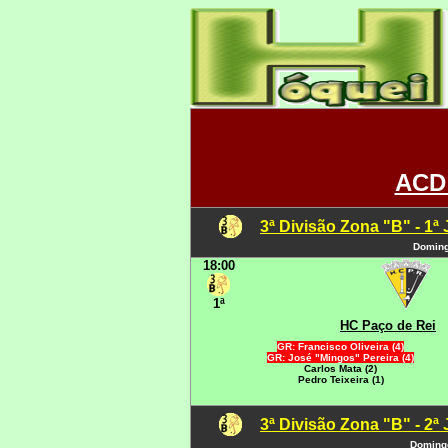
ACD 
3ª Divisão Zona "B" - 1ª
Doming
18:00
1ª
HC Paço de Rei
GR: Francisco Oliveira (4)
GR: José "Mingos" Pereira (4)
Carlos Mata (2)
Pedro Teixeira (1)
3ª Divisão Zona "B" - 2ª
Domingo