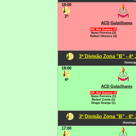
18:00
2ª
ACD Gulpilhares
GR: Rui Gomes (7)
Nuno Ferreira (3)
Rafael Oliveira (3)
3ª Divisão Zona "B" - 4ª
Domingo
18:00
4ª
ACD Gulpilhares
GR: Rui Gomes (1)
Nuno Ferreira (1)
Rafael Costa (1)
Diogo Granja (1)
3ª Divisão Zona "B" - 6ª
Domingo
17:00