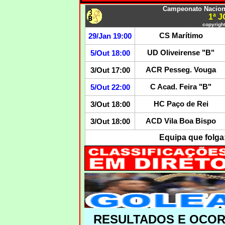
Campeonato Nacional
1ª 
copyright
CS Marítimo
29/Jan 19:00
UD Oliveirense "B"
5/Out 18:00
ACR Pesseg. Vouga
3/Out 17:00
C Acad. Feira "B"
5/Out 22:00
HC Paço de Rei
3/Out 18:00
ACD Vila Boa Bispo
3/Out 18:00
Equipa que folga
RESULTADOS E OCO