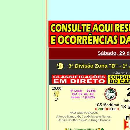
Sábado, 29 d
3ª Divisão Zona "B" - 1ª
Sábado, 29
19:00
9º Lugar 10 Pts
10J 2V 4E 4D
Golos: -7 (22-29)
1ª
Int
CS Marítimo
13
D
VV
E
DD
EEE
D
NÃO CONVOCADOS
Afonso Manso �, Jos� Alberto Nunes,
Daniel Coelho "Kika" e Diogo Baroca
23 - Joaquim Silva ®