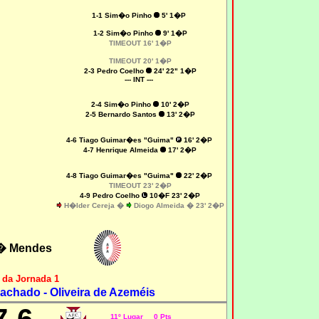
1-1 Sim�o Pinho
5' 1�P
1-2 Sim�o Pinho
9' 1�P
TIMEOUT 16' 1�P
TIMEOUT 20' 1�P
2-3 Pedro Coelho
24' 22" 1�P
--- INT ---
2-4 Sim�o Pinho
10' 2�P
2-5 Bernardo Santos
13' 2�P
4-6 Tiago Guimar�es "Guima"
16' 2�P
4-7 Henrique Almeida
17' 2�P
4-8 Tiago Guimar�es "Guima"
22' 2�P
TIMEOUT 23' 2�P
4-9 Pedro Coelho
10�F 23' 2�P
H�lder Cereja
�
Diogo Almeida
�
23' 2�P
� Mendes
 da Jornada 1
achado - Oliveira de Azeméis
11º Lugar 0 Pts