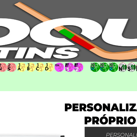
hoqueipatins.pt