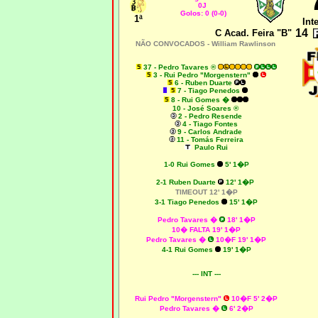
0J
Golos: 0 (0-0)
1ª
Int
14
C Acad. Feira "B"
NÃO CONVOCADOS - William Rawlinson
37 - Pedro Tavares ®
3 - Rui Pedro "Morgenstern"
6 - Ruben Duarte
7 - Tiago Penedos
8 - Rui Gomes �
10 - José Soares ®
2 - Pedro Resende
4 - Tiago Fontes
9 - Carlos Andrade
11 - Tomás Ferreira
Paulo Rui
1-0 Rui Gomes
5' 1�P
2-1 Ruben Duarte
12' 1�P
TIMEOUT 12' 1�P
3-1 Tiago Penedos
15' 1�P
Pedro Tavares �
18' 1�P
10� FALTA 19' 1�P
Pedro Tavares �
10�F 19' 1�P
4-1 Rui Gomes
19' 1�P
--- INT ---
Rui Pedro "Morgenstern"
10�F 5' 2�P
Pedro Tavares �
6' 2�P