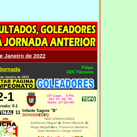
e Janeiro de 2022
Folga:
 Jornada
GDC Fânzeres
 de Janeiro de 2022
2-1
12º Lugar 5 Pts
10J 1V 2E 7D
Golos: -27 (22-49)
ervalo: 0-1
Infante Sagres "B"
11
DD
V
DDD
E
D
E
D
Info
NÃO CONVOCADOS
Guilherme Miguel �, Pedro Macedo �,
Diogo Magalh�es, Francisco Monteiro,
João Monteiro e Diogo Cabral