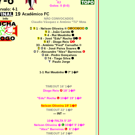
7-6
0J
Golos: 0 (0-0)
ervalo: 4-1
19
Académico FC
Info
NÃO CONVOCADOS
Claudio Vásquez e António "Tó" Mota
1 - Nelson Oliveira ®
3
- João Carido
4 - Rui Moutinho
8 - José "Edu" Rocha
87 - Diogo Reis
33
- António "Fred" Carvalho ®
6 - José Paiva Soares
7 - Alexandre "Alex" Barreiros
44 - Pedro Gonçalves
74 - Tiago Silva
Paulo Jorge
1-1 Rui Moutinho
7' 1�P
TIMEOUT 16' 1�P
Diogo Reis
18' 1�P
"Edu" Rocha
10�F 19' 1�P
Nelson Oliveira 19' 1�P
TIMEOUT 22' 1�P
--- INT ---
10� FALTA 5' 2P
Nelson Oliveira �
10�F 5' 2�P
"Alex" Barreiros
6' 2�P
TIMEOUT 14' 2�P