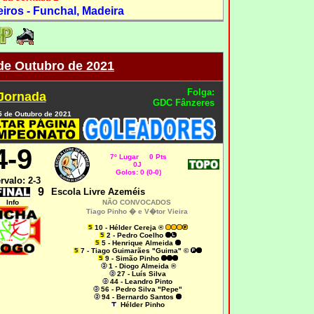
iros - Funchal, Madeira
 de Outubro de 2021
Folga:
 Jornada
GDC Fânzeres
 5 de Outubro de 2021
4-9
7º Lugar 0 Pts
0J
Golos: 0 (0-0)
ervalo: 2-3
9
Escola Livre Azeméis
Info
NÃO CONVOCADOS
Tiago Pinho � e V�tor Vieira
10 - Hélder Cereja ®
2 - Pedro Coelho
5
- Henrique Almeida
7 - Tiago Guimarães "Guima" ©
9
- Simão Pinho
1 - Diogo Almeida ®
27 - Luís Silva
44 - Leandro Pinto
56 - Pedro Silva "Pepe"
94 - Bernardo Santos
Hélder Pinho