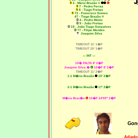
3 - Mário Brazão ©
7 - Pedro Ferraz
8 - Tiago Freitas
72 - Francisco Gomes
47 - Tiago Brazão ®
4 - Pedro Moniz
9 - João Freitas
19 - João Tiago Gonçalves
77 - Filipe Mendes
Joaquim Silva
TIMEOUT 11' 1�P
TIMEOUT 20' 1�P
--- INT ---
10� FALTA 8' 2�P
Joaquim Silva �
10�F 8' 2�P
TIMEOUT 11' 2�P
1-1 M�rio Brazão
15' 2�P
2-1 M�rio Brazão
17' 2�P
M�rio Braz�o
10�F 24'05'' 2�P
Gonç
Adiado