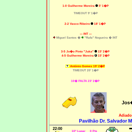
1-0 Guilherme Moreira
5' 1�P
TIMEOUT 9' 1�P
2-2 Vasco Ribeiro
18' 1�P
--- INT ---
Miguel Santos
�
"Rafa" Nogueira
�
INT
3-5 Jo�o Pinto "Juka"
15' 2�P
4-5 Guilherme Moreira
15' 2�P
António Gomes 19' 2�P
TIMEOUT 20' 1�P
10� FALTA 23' 2�P
Jos
Adiado
Pavilhão Dr. Salvador M
22:00
10º Lugar 0 Pts