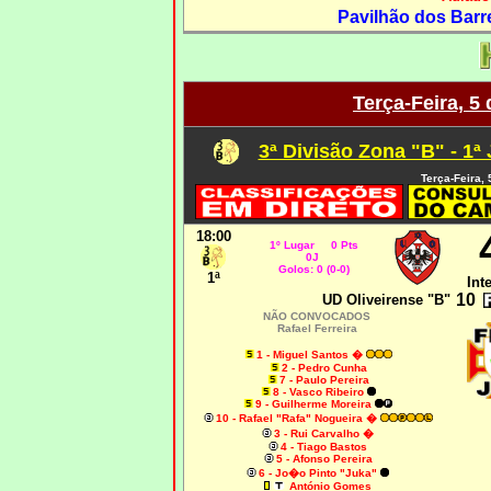
Pavilhão dos Barre
Terça-Feira, 5
3ª Divisão Zona "B" - 1ª
Terça-Feira,
18:00
1º Lugar 0 Pts
0J
Golos: 0 (0-0)
1ª
Int
10
UD Oliveirense "B"
NÃO CONVOCADOS
Rafael Ferreira
1 - Miguel Santos
�
2 - Pedro Cunha
7 - Paulo Pereira
8 - Vasco Ribeiro
9 - Guilherme Moreira
10 - Rafael "Rafa" Nogueira
�
3 - Rui Carvalho
�
4 - Tiago Bastos
5 - Afonso Pereira
6 - Jo�o Pinto "Juka"
António Gomes