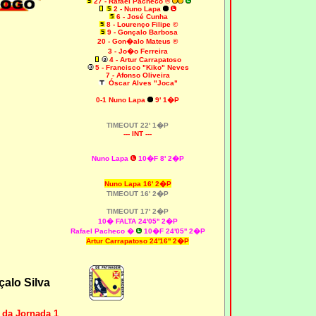
27
- Rafael Pacheco ®
2 - Nuno Lapa
6 - José Cunha
8 - Lourenço Filipe ©
9 - Gonçalo Barbosa
20 - Gon�alo Mateus ®
3 - Jo�o Ferreira
4 - Artur Carrapatoso
5 - Francisco "Kiko" Neves
7 - Afonso Oliveira
Óscar Alves "Joca"
0-1
Nuno Lapa
9' 1�P
TIMEOUT 22' 1�P
--- INT ---
Nuno Lapa
10�F 8' 2�P
Nuno Lapa 16' 2�P
TIMEOUT 16' 2�P
TIMEOUT 17' 2�P
10� FALTA 24'05'' 2�P
Rafael Pacheco �
10�F 24'05'' 2�P
Artur Carrapatoso 24'16'' 2�P
alo Silva
 da Jornada 1