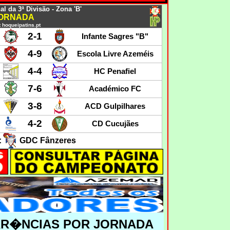
 da 3ª Divisão - Zona 'B'
JORNADA
 hoqueipatins.pt
2
-1
Infante Sagres "B"
4-9
Escola Livre Azeméis
4-4
HC Penafiel
7-6
Académico FC
3-8
ACD Gulpilhares
4-2
CD Cucujães
:
GDC Fânzeres
RR�NCIAS POR JORNADA