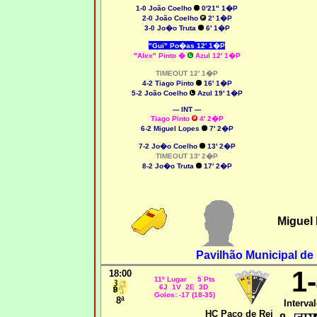
1-0
João Coelho
0'21" 1�P
2-0
João Coelho
2' 1�P
3-0
Jo�o Truta
6' 1�P
"Gui" Po�as
12' 1�P
"Alex" Pinto
�
Azul
12' 1�P
TIMEOUT 12' 1�P
4-2 Tiago Pinto
16' 1�P
5-2
João Coelho
Azul 19' 1�P
--- INT ---
Tiago Pinto
4' 2�P
6-2 Miguel Lopes
7' 2�P
7-2
Jo�o Coelho
13' 2�P
TIMEOUT 13' 2�P
8-2
Jo�o Truta
17' 2�P
Miguel
Pavilhão Municipal d
1
18:00
11º Lugar 5 Pts
6J 1V 2E 3D
Golos: -17 (18-35)
8ª
Interval
HC Paço de Rei