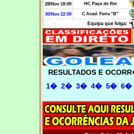
HC Paço de Rei
28/Nov 18:00
C Acad. Feira "B"
30/Nov 22:00
Equipa que folga:
RESULTADOS E OCORR
1�
2�
3�
4�
5�
6�