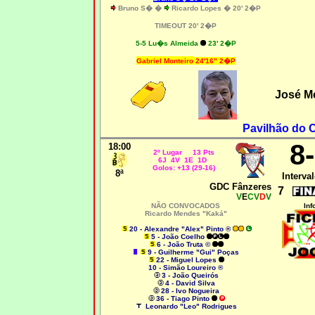
Bruno S� �
Ricardo Lopes � 20' 2�P
TIMEOUT 20' 2�P
5-5 Lu�s Almeida
23' 2�P
Gabriel Monteiro
24'16" 2�P
José M
Pavilhão do 
8
18:00
2º Lugar 13 Pts
6J 4V 1E 1D
Golos: +13 (29-16)
8ª
Interval
GDC Fânzeres
7
V
E
CV
D
V
NÃO CONVOCADOS
Inf
Ricardo Mendes "Kaká"
20 - Alexandre "Alex" Pinto ®
5 - João Coelho
6 - João Truta ©
9 - Guilherme "Gui" Poças
22 - Miguel Lopes
10 - Simão Loureiro ®
3 - João Queirós
4 - David Silva
28 - Ivo Nogueira
36 - Tiago Pinto
Leonardo "Leo" Rodrigues