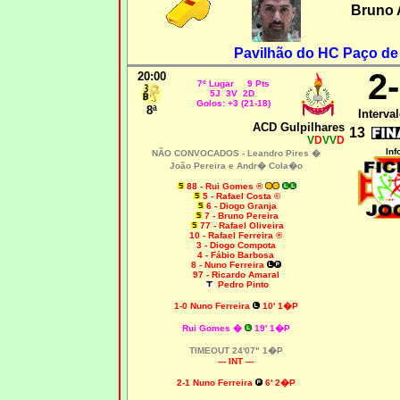
Bruno 
Pavilhão do HC Paço de 
2
20
:00
7º Lugar 9 Pts
5J 3V 2D
Golos: +3 (21-18)
8ª
Interval
ACD Gulpilhares
13
V
D
VV
D
Inf
NÃO CONVOCADOS -
Leandro Pires �
João Pereira e Andr� Cola�o
88 - Rui Gomes ®
5 - Rafael Costa ©
6 - Diogo Granja
7 - Bruno Pereira
77 - Rafael Oliveira
10 - Rafael Ferreira ®
3 - Diogo Compota
4 - Fábio Barbosa
8 - Nuno Ferreira
97 - Ricardo Amaral
Pedro Pinto
1-0 Nuno Ferreira
10' 1�P
Rui Gomes
�
19' 1�P
TIMEOUT 24'07" 1�P
--- INT ---
2-1 Nuno Ferreira
6' 2�P