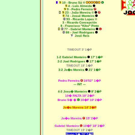
10 - Bruno Sá ®
4 - Luís Almeida
9 - Pedro Ferreira
23 - João Moreira ©
74 - Josué Monteiro
93 - Ricardo Lopes ®
3 - Ricardo Concepción
8 - Francisco "Kiko" Pinto
77 - Gabriel Monteiro
88 - Joel Rodrigues
José Reis
TIMEOUT 3' 1�P
1-2 Gabriel Monteiro
17' 1�P
2-2 Joel Rodrigues
17' 1�P
TIMEOUT 18' 1�P
3
-2 Jo�o Moreira
21' 1�P
Pedro Ferreira
24'52" 1�P
--- INT ---
4-3
Josu� Monteiro
8' 2�P
10� FALTA
10' 2�P
Bruno S�
�
10�F
10' 2�P
Jo�o Moreira 14' 2�P
Jo�o Moreira
15' 2�P
Gabriel Monteiro
10�F
18' 2�P
TIMEOUT 19' 2�P
Bruno S� 20' 2�P