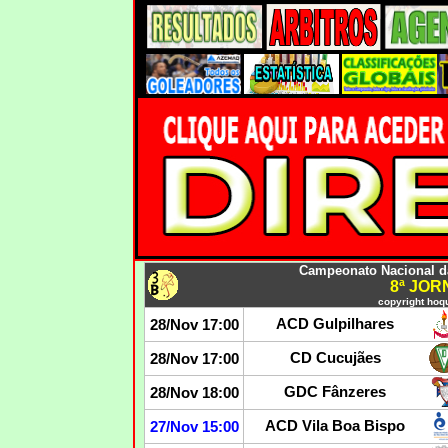
Campeonato Nacional da 
8ª JO
copyright hoqu
ACD Gulpilhares
28/Nov 17:00
CD Cucujães
28/Nov 17:00
GDC Fânzeres
28/Nov 18:00
ACD Vila Boa Bispo
27/Nov 15:00