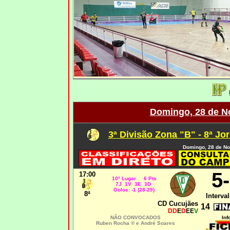
Domingo, 28 de N
3ª Divisão Zona "B" - 8ª Jo
Domingo, 28 de N
5
17:00
10º Lugar 6 Pts
7J 1V 3E 3D
Golos: -1 (28-29)
8ª
Interval
CD Cucujães
14
DD
E
D
EE
V
NÃO CONVOCADOS
Inf
Ruben Rocha ® e André Soares