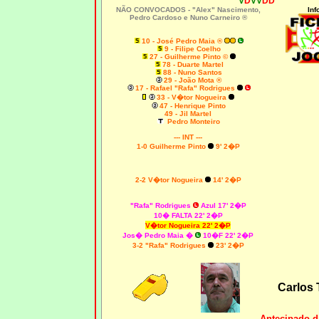
V
D
VV
DD
NÃO CONVOCADOS -
"Alex" Nascimento,
Inf
Pedro Cardoso e Nuno Carneiro ®
10 - José Pedro Maia ®
9 - Filipe Coelho
27 - Guilherme Pinto ©
78 - Duarte Martel
88 - Nuno Santos
29 - João Mota ®
17 - Rafael "Rafa" Rodrigues
33 - V�tor Nogueira
47 - Henrique Pinto
49 - Jil Martel
Pedro Monteiro
--- INT ---
1-0 Guilherme Pinto
9' 2�P
2-2 V�tor Nogueira
14' 2�P
"Rafa" Rodrigues
Azul 17' 2�P
10� FALTA 22' 2�P
V�tor Nogueira
22' 2�P
Jos� Pedro Maia �
10�F 22' 2�P
3-2 "Rafa" Rodrigues
23' 2�P
Carlos 
Antecipado d