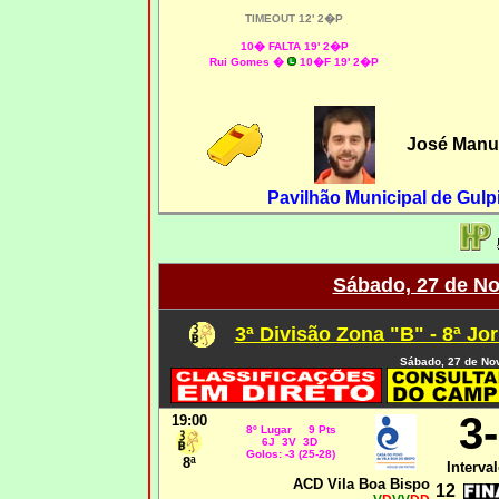
TIMEOUT 12' 2�P
10� FALTA 19' 2�P
Rui Gomes
�
10�F 19
' 2�P
José Manue
Pavilhão Municipal de Gulpi
Sábado, 27 de N
3ª Divisão Zona "B" - 8ª Jo
Sábado, 27 de No
3
19:00
8º Lugar 9 Pts
6J 3V 3D
Golos: -3 (25-28)
8ª
Interval
ACD Vila Boa Bispo
12