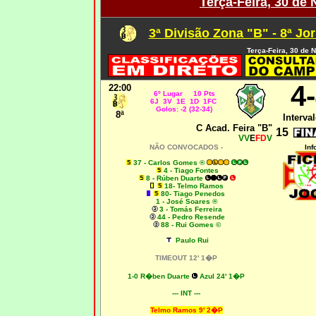
Terça-Feira, 30 de
3ª Divisão Zona "B" - 8ª Jo
Terça-Feira, 30 de
4
22:00
6º Lugar 10 Pts
6J 3V 1E 1D 1FC
Golos: -2 (32-34)
8ª
Interval
C Acad. Feira "B"
15
VV
E
FD
V
NÃO CONVOCADOS -
Inf
37 - Carlos Gomes ®
4 - Tiago Fontes
8 - Rúben Duarte
18- Telmo Ramos
80- Tiago Penedos
1 - José Soares ®
3 - Tomás Ferreira
44 - Pedro Resende
88 - Rui Gomes ©
Paulo Rui
TIMEOUT 12' 1�P
1-0 R�ben Duarte
Azul 24' 1�P
--- INT ---
Telmo Ramos 9' 2�P