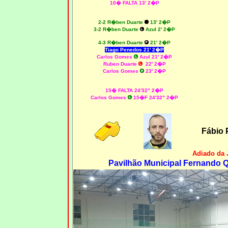
10� FALTA 13' 2�P
2-2 R�ben Duarte
13' 2�P
3-2 R�ben Duarte
Azul 2' 2�P
4-3 R�ben Duarte
21' 2�P
Tiago Penedos 21' 2�P
Carlos Gomes
Azul 21' 2�P
Ruben Duarte
22' 2�P
Carlos Gomes
23' 2�P
15� FALTA 24'32" 2�P
Carlos Gomes
15�F 24'32" 2�P
Fábio 
Adiado da 
Pavilhão Municipal Fernando Qu