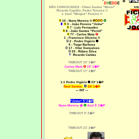
8
D
V
E
DD
E
NÃO CONVOCADOS -
Fábio Santos "Messi"
Inf
Ricardo Capitão, Pedro Teixeira ©
e José "Mingos" Pereira ®
10 - Nuno Moreira ®
3 - João Pereira "Jinho"
7 - Luís Fernandes
8 - João Santos "Pernil"
77 - Carlos Mata
1 - Francisco Oliveira ®
2 - Pedro Vigário
9 - Tiago Barbosa
17 - Vítor Gonçalves
25 - Rúben Silva
Ricardo Caldas
TIMEOUT 10' 1�P
Carlos Mata
15' 1�P
TIMEOUT 17' 1�P
1-1 Pedro Vigário
23' 1�P
Raul Santos
24
' 1�P
--- INT ---
"Jinho"
5' 2�P
Nuno Moreira
�
Azul
5' 2�P
TIMEOUT 5' 2�P
TIMEOUT 21' 2�P