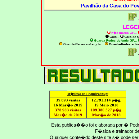
Pavilhão da Casa do Pov
LEGE
n�o marca GP
...
Golo...
Golo de
G
Guarda-Redes defende GP...
Guarda-Redes sofre golo...
Guarda-Redes sofr
M�ximo
s do HoqueiPatins.pt
39.693 visitas
12
.791.
314
p�g.
16 Mar�o 2019
19 Maio 2018
378.983 visitas
109.
380
.
527
p�g.
Mar�o de 2019
Mar�o
de 201
8
Esta publica��o foi elaborada por � Ped
F�sica e treinador 
Qualquer conte�do deste site s� pode se