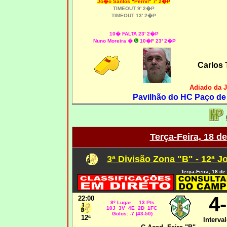
Jo�o Santos "Pernil"
7' 2�P
TIMEOUT 9' 2�P
TIMEOUT 13' 2�P
10� FALTA 23' 2�P
Nuno Moreira �
10�F 23' 2�P
Carlos 
Adiado da 
Pavilhão do HC Paço de 
Terça-Feira, 18 d
3ª Divisão Zona "B" - 12ª J
Terça-Feira, 18 de
4
22:00
8º Lugar 13 Pts
10J 3V 4E 2D 1FC
Golos: -7 (43-50)
12ª
Interval