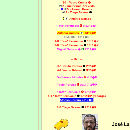
10 - Pedro Cunha �
2 - Guilherme Azevedo
5 - Afonso Pereira
8 - Tiago Bastos
António Gomes
"Tato" Ferruccio
0'43'' 1�P
António Gomes
13' 1�P
TIMEOUT 13' 1�P
1-0 "Tato" Ferruccio
13' 1�P
2-0 "Tato" Ferruccio
16' 1�P
Miguel Santos �
19' 1�P
--- INT ---
3-1 Paulo Pereira
2' 2�P
4-1 Vasco Ribeiro
3' 2�P
Guilherme Moreira
4' 2�P
Paulo Pereira
Azul 7' 2�P
"Tato" Ferruccio
17' 2�P
5-1 "Tato" Ferruccio
17' 2�P (recarga)
Afonso Pereira 20' 2�P
6-2 Tiago Bastos
22' 2�P
José La