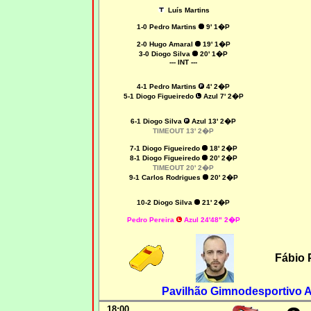
Luís Martins
1-0 Pedro Martins
9' 1�P
2-0 Hugo Amaral
19' 1�P
3-0 Diogo Silva
20' 1�P
--- INT ---
4-1 Pedro Martins
4' 2�P
5-1 Diogo Figueiredo
Azul 7' 2�P
6-1 Diogo Silva
Azul 13' 2�P
TIMEOUT 13' 2�P
7-1 Diogo Figueiredo
18' 2�P
8-1 Diogo Figueiredo
20' 2�P
TIMEOUT 20' 2�P
9-1 Carlos Rodrigues
20' 2�P
10-2 Diogo Silva
21' 2�P
Pedro Pereira
Azul 24'48" 2�P
Fábio 
Pavilhão Gimnodesportivo 
18:00