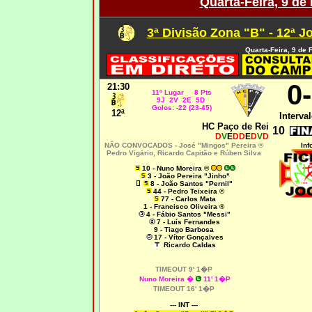
Quarta-Feira, 9 de
3ª Divisão Zona "B" - 12ª J
Quarta-Feira, 9 de 
0
21:30
11º Lugar 8 Pts
9J 2V 2E 5D
Golos: -22 (23-45)
12ª
Interval
HC Paço de Rei
10
D
V
E
DD
E
D
V
D
NÃO CONVOCADOS - José "Mingos" Pereira ®
Inf
Pedro Vigário, Ricardo Capitão e Rúben Silva
10 - Nuno Moreira ®
3 - João Pereira "Jinho"
8 - João Santos "Pernil"
44 - Pedro Teixeira ©
77 - Carlos Mata
1 - Francisco Oliveira ®
4 - Fábio Santos "Messi"
7 - Luís Fernandes
9 - Tiago Barbosa
17 - Vítor Gonçalves
Ricardo Caldas
TIMEOUT 9' 1�P
Nuno Moreira �
11' 1�P
TIMEOUT 16' 1�P
--- INT ---