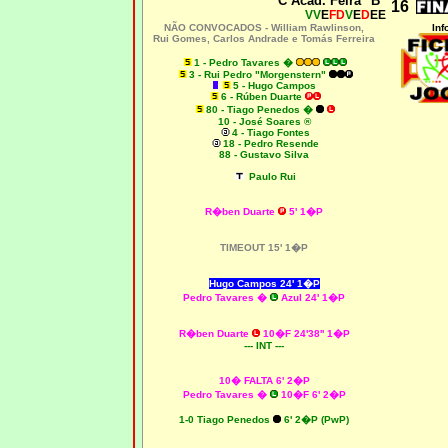
C Acad. Feira "B"
16
VV
E
FD
V
E
D
EE
NÃO CONVOCADOS -
William Rawlinson,
Inf
Rui Gomes, Carlos Andrade e Tomás Ferreira
1
- Pedro Tavares �
3 - Rui Pedro "Morgenstern"
5 - Hugo Campos
6 - Rúben Duarte
80 - Tiago Penedos �
10 - José Soares ®
4 - Tiago Fontes
18 -
Pedro Resende
88 - Gustavo Silva
Paulo Rui
R�ben Duarte
5' 1�P
TIMEOUT 15' 1�P
Hugo Campos 24' 1�P
Pedro Tavares
�
Azul 24' 1�P
R�ben Duarte
10�F
24'38'' 1�P
--- INT ---
10� FALTA 6' 2�P
Pedro Tavares
�
10�F 6
' 2�P
1-0 Tiago Penedos
6' 2�P (PwP)