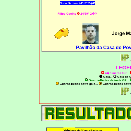
Nuno Santos 24'52'' 2�P
Filipe Coelho
24'59'' 2�P
Jorge M
Pavilhão da Casa do Pov
LEGE
n�o marca GP
...
Golo...
Golo de
G
Guarda-Redes defende GP...
Guarda-Redes sofre golo...
Guarda-Redes sofr
M�ximo
s do HoqueiPatins.pt