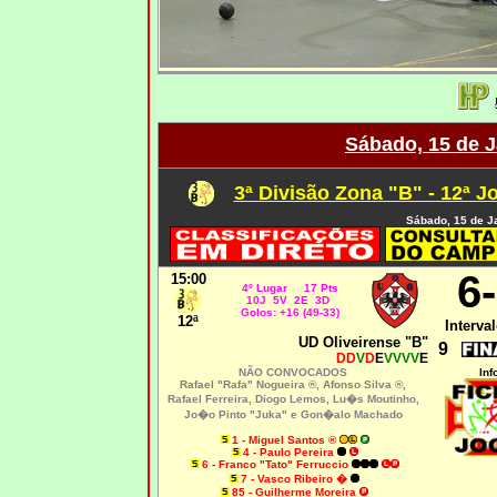
Sábado, 15 de J
3ª Divisão Zona "B" - 12ª J
Sábado, 15 de J
6
15:00
4º Lugar 17 Pts
10J 5V 2E 3D
Golos: +16 (49-33)
12ª
Interval
UD Oliveirense "B"
9
DD
V
D
E
VVVV
E
NÃO CONVOCADOS
Inf
Rafael "Rafa" Nogueira ®, Afonso Silva ®,
Rafael Ferreira, Diogo Lemos, Lu�s Moutinho,
Jo�o Pinto "Juka" e Gon�alo Machado
1 - Miguel Santos ®
4 - Paulo Pereira
6 - Franco "Tato" Ferruccio
7 - Vasco Ribeiro �
85 - Guilherme Moreira