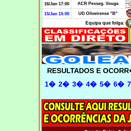
ACR Pesseg. Vouga
16/Jan 17:00
UD Oliveirense "B"
15/Jan 15:00
Equipa que folga:
RESULTADOS E OCORR
1�
2�
3�
4�
5�
6�