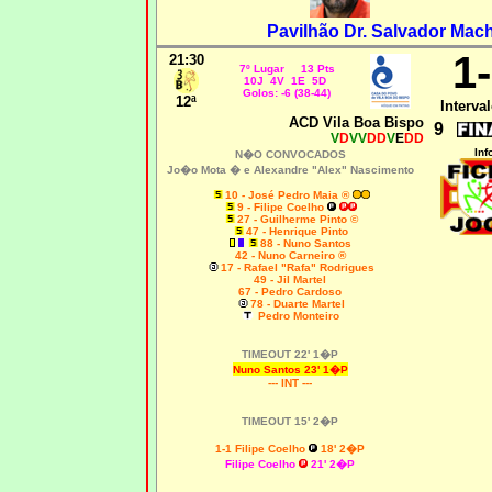
Pavilhão Dr. Salvador Mach
1
21:30
7º Lugar 13 Pts
10J 4V 1E 5D
Golos: -6 (38-44)
12ª
Interval
ACD Vila Boa Bispo
9
V
D
VV
DD
V
E
DD
Inf
N�O CONVOCADOS
Jo�o Mota � e Alexandre "Alex" Nascimento
10 - José Pedro Maia ®
9 - Filipe Coelho
27 - Guilherme Pinto ©
47 - Henrique Pinto
88 - Nuno Santos
42 - Nuno Carneiro ®
17 - Rafael "Rafa" Rodrigues
49 - Jil Martel
67 - Pedro Cardoso
78 - Duarte Martel
Pedro Monteiro
TIMEOUT 22' 1�P
Nuno Santos 23' 1�P
--- INT ---
TIMEOUT 15' 2�P
1-1 Filipe Coelho
18' 2�P
Filipe Coelho
21' 2�P