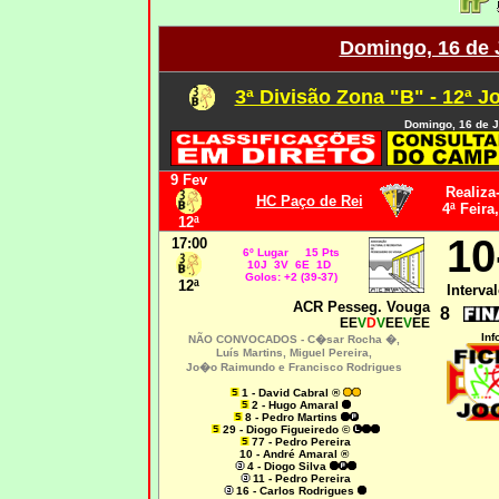
Domingo, 16 de 
3ª Divisão Zona "B" - 12ª J
Domingo, 16 de J
9 Fev
Realiza
HC Paço de Rei
4ª Feira
12ª
10
17:00
6º Lugar 15 Pts
10J 3V 6E 1D
Golos: +2 (39-37)
12ª
Interval
ACR Pesseg. Vouga
8
EE
V
D
V
EE
V
EE
Inf
NÃO CONVOCADOS -
C�sar Rocha �,
Luís Martins,
Miguel Pereira,
Jo�o Raimundo e Francisco Rodrigues
1 - David Cabral ®
2 - Hugo Amaral
8 - Pedro Martins
29 - Diogo Figueiredo ©
77 - Pedro Pereira
10 - André Amaral ®
4 - Diogo Silva
11 - Pedro Pereira
16 - Carlos Rodrigues