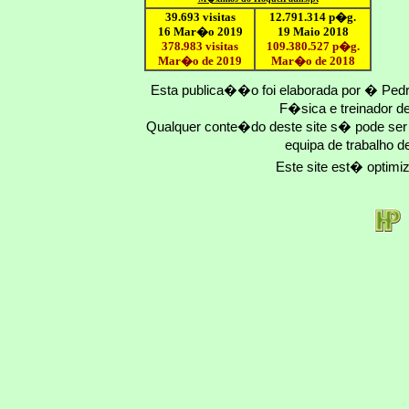
39.693 visitas
12
.791.
314
p�g.
16 Mar�o 2019
19 Maio 2018
378.983 visitas
109.
380
.
527
p�g.
Mar�o de 2019
Mar�o
de 201
8
Esta publica��o foi elaborada por � Ped
F�sica e treinador 
Qualquer conte�do deste site s� pode se
equipa de trabalho d
Este site est� optim