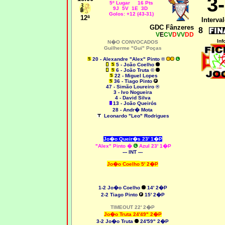
3
5º Lugar 16 Pts
9J 5V 1E 3D
Golos: +12 (43-31)
12ª
Interval
GDC Fânzeres
8
V
E
CV
D
VV
DD
Inf
N�O CONVOCADOS
Guilherme "Gui" Poças
20 - Alexandre "Alex" Pinto ®
5 - João Coelho
6 - João Truta ©
22 - Miguel Lopes
36 - Tiago Pinto
47 - Simão Loureiro ®
3 - Ivo Nogueira
4 - David Silva
13 - João Queirós
28 - Andr� Mota
Leonardo "Leo" Rodrigues
Jo�o Queir�s 23' 1�P
"Alex" Pinto
�
Azul 23' 1�P
--- INT ---
Jo�o Coelho
5' 2�P
1-2 Jo�o Coelho
14' 2�P
2
-2 Tiago Pinto
15' 2�P
TIMEOUT 22' 2�P
Jo�o Truta 24'49" 2�P
3-2 Jo�o Truta
24'59" 2�P