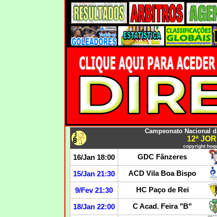
Campeonato Nacional da 
12ª JO
copyright hoqu
GDC Fânzeres
16/Jan 18:00
ACD Vila Boa Bispo
15/Jan 21:30
HC Paço de Rei
9/Fev 21:30
C Acad. Feira "B"
18/Jan 22:00