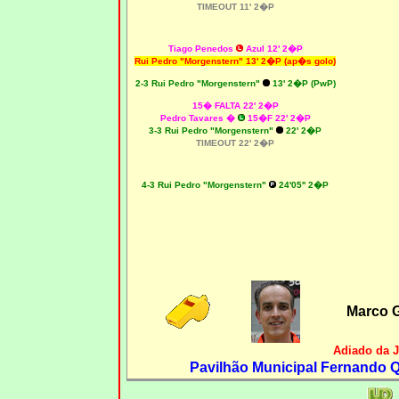
TIMEOUT 11' 2�P
Tiago Penedos
Azul 12'
2�P
Rui Pedro "Morgenstern" 13' 2�P (ap�s golo)
2-3
Rui Pedro "Morgenstern"
13' 2�P (PwP)
15� FALTA 22' 2�P
Pedro Tavares
�
15�F 22
' 2�P
3-3
Rui Pedro "Morgenstern"
22' 2�P
TIMEOUT 22' 2�P
4-3
Rui Pedro "Morgenstern"
24'05'' 2�P
Marco 
Adiado da 
Pavilhão Municipal Fernando Qu