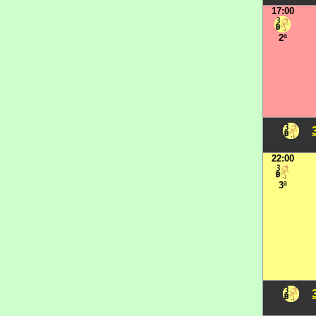
17:00
2ª
22:00
3ª