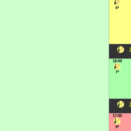
6ª
18:00
7ª
17:00
8ª