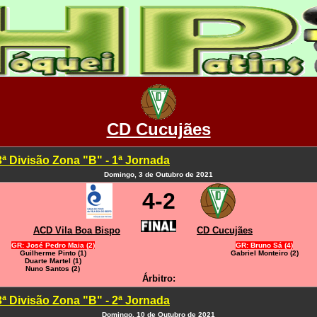
CD Cucujães
3ª Divisão Zona "B" - 1ª Jornada
Domingo, 3 de Outubro de 2021
4-2
ACD Vila Boa Bispo
CD Cucujães
GR: José Pedro Maia (2)
GR: Bruno Sá (4)
Guilherme Pinto (1)
Gabriel Monteiro (2)
Duarte Martel (1)
Nuno Santos (2)
Árbitro:
3ª Divisão Zona "B" - 2ª Jornada
Domingo, 10 de Outubro de 2021