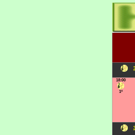
18:00
1ª