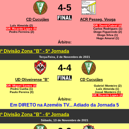
4-5
CD Cucujães
ACR Pesseg. Vouga
Luís Almeida (2)
GR: David Cabral (4)
GR: Ricardo Lopes (5)
Carlos Rodrigues (1)
Pedro Ferreira (2)
Diogo Figueiredo (2)
Diogo Silva (1)
Hugo Amaral (1)
Árbitro:
3ª Divisão Zona "B" - 5ª Jornada
Terça-Feira, 2 de Novembro de 2021
4-4
UD Oliveirense "B"
CD Cucujães
GR: Miguel Santos (4)
Gabriel Monteiro (2)
Pedro Cunha (1)
Luís Almeida (1)
Paulo Pereira (3)
Josué Monteiro (1)
GR: Ricardo Lopes (4)
Árbitro:
Em DIRETO na Azeméis TV... Adiado da Jornada 5
3ª Divisão Zona "B" - 6ª Jornada
Sábado, 13 de Novembro de 2021