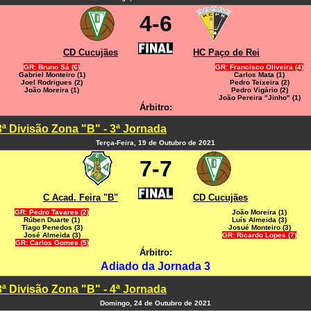
4-6
CD Cucujães
HC Paço de Rei
GR: Bruno Sá (6)
GR: Francisco Oliveira (4)
Gabriel Monteiro (1)
Carlos Mata (1)
Joel Rodrigues (2)
Pedro Teixeira (2)
João Moreira (1)
Pedro Vigário (2)
João Pereira "Jinho" (1)
Árbitro:
3ª Divisão Zona "B" - 3ª Jornada
Terça-Feira, 19 de Outubro de 2021
7-7
C Acad. Feira "B"
CD Cucujães
GR: Pedro Tavares (2)
João Moreira (1)
Rúben Duarte (1)
Luís Almeida (3)
Tiago Penedos (3)
Josué Monteiro (3)
José Almeida (3)
GR: Ricardo Lopes (7)
GR: Carlos Gomes (5)
Árbitro:
Adiado da Jornada 3
3ª Divisão Zona "B" - 4ª Jornada
Domingo, 24 de Outubro de 2021