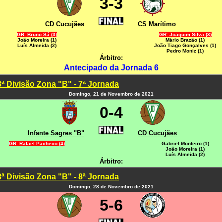
3-3
CD Cucujães
CS Marítimo
GR: Bruno Sá (3)
GR: Joaquim Silva (3)
João Moreira (1)
Mário Brazão (1)
Luís Almeida (2)
João Tiago Gonçalves (1)
Pedro Moniz (1)
Árbitro:
Antecipado da Jornada 6
3ª Divisão Zona "B" - 7ª Jornada
Domingo, 21 de Novembro de 2021
0-4
Infante Sagres "B"
CD Cucujães
GR: Rafael Pacheco (4)
Gabriel Monteiro (1)
João Moreira (1)
Luís Almeida (2)
Árbitro:
3ª Divisão Zona "B" - 8ª Jornada
Domingo, 28 de Novembro de 2021
5-6