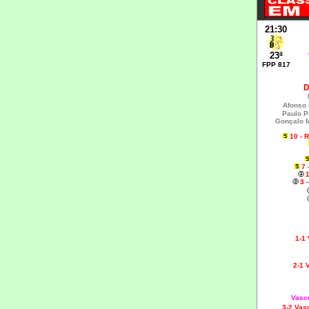
21:30
23ª
FPP 817
Afonso 
Paulo P
Gonçalo 
10 - 
7 
3 
1-1
2-1 
Vasco
3-2 Vas