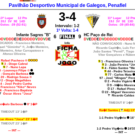
Pavilhão Desportivo Municipal de Galegos, Penafiel
3-4
13º Lugar 12 Pts
11º Lugar 12 Pt
20J 3V 3E 14D
19J 3V 3E 13D
Golos: -39 (52-91)
Golos: -39 (45-84)
Intervalo: 1-2
1ª Volta: 1-4
Infante Sagres "B"
HC Paço de Rei
6
9
DD
V
DDD
E
D
E
DDDDD
V
DD
V
D
E
D
V
E
DD
E
D
V
DDDDD
V
DDDD
E
OCADOS -
Francisco Monteiro,
Info
NÃO CONVOCADOS -
Nuno M
uel "Giminho" ®, Jo�o Monteiro,
Ricardo Capit�o, Luís Fe
Monteiro, Artur Carrapatoso e
João Santos "Pernil", Tiago
Afonso Oliveira
Vítor Gonçalves e Rúben
- Rafael Pacheco ®
1 - Francisco Oliveira
3 - Diogo Cabral
3 - João Pereira "Ji
7 - Nuno Lapa
4 - Fábio Santos "Me
8 - Lourenço Filipe ©
44 - Pedro Teixeir
 - Gonçalo Barbosa
77 - Carlos Mata
20 - Rodrigo Sousa ®
97 - José "Mingos" Pere
2 - Diogo Magalhães
2 - Pedro Vigário
4 - José Pedro Cunha
9 - H�lio Moreir
- Francisco "Kiko" Neves
17 - Rafael Pires
6 - Francisco Baptista
22 - Miguel Vasconc
Óscar Alves "Joca"
Ricardo Caldas
TIMEOUT 8' 1�P
on�alo Barbosa
8' 1�P
Ra�l Santos (
Adj) 13
TIMEOUT 13' 1�P
1-1 Pedro Vig�rio
16'
ar Alves "Joca" 23' 1�P
TIMEOUT 23' 1�P
1-2 Pedro Vig�rio
24'37
--- INT ---
--- INT ---