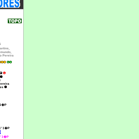
S
rtins,
imundo,
o Pereira
®
ereira
ues
 1�P
1' 1�P
P
3' 1�P