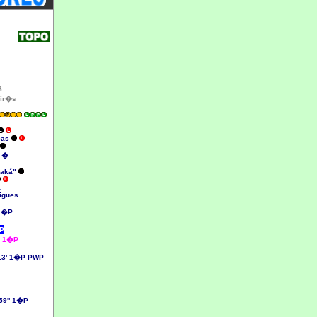
S
ir�s
oças
® �
Kaká"
a
igues
1�P
�P
' 1�P
3' 1�P PWP
59'' 1�P