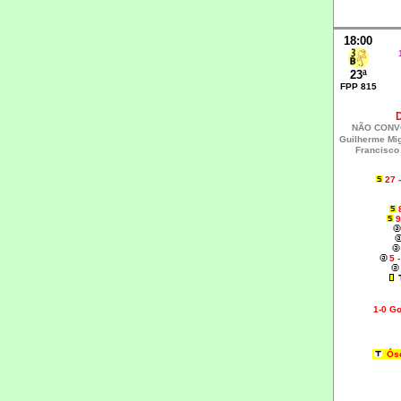
18:00
23ª
FPP 815
NÃO CONV
Guilherme Mig
Francisco 
27 
9
5 
1-0 G
Ósc