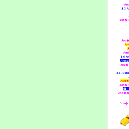
An
2-3 
Jos� 
Jos�
An
J
And
3-6 A
Alexa
Jos�
4-6 Ale
Alexa
Jos� 
R
Jos� 
Jos� 