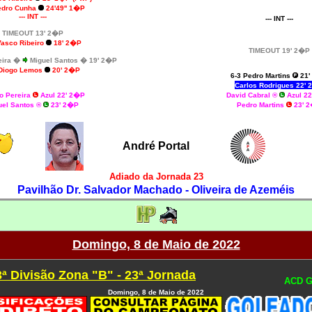
edro Cunha
24'49'' 1�P
--- INT ---
--- INT ---
TIMEOUT 13' 2�P
Vasco Ribeiro
18' 2�P
TIMEOUT 19' 2�P
ira
�
Miguel Santos
� 19' 2�P
 Diogo Lemos
20' 2�P
6-3 Pedro Martins
21'
Carlos Rodrigues 22'
o Pereira
Azul 22' 2�P
David Cabral ®
Azul 2
uel Santos ®
23' 2�P
Pedro Martins
23' 
André Portal
Adiado da Jornada 23
Pavilhão Dr. Salvador Machado - Oliveira de Azeméis
Domingo, 8 de Maio de 2022
3ª Divisão Zona "B" - 23ª Jornada
ACD G
Domingo, 8 de Maio de 2022