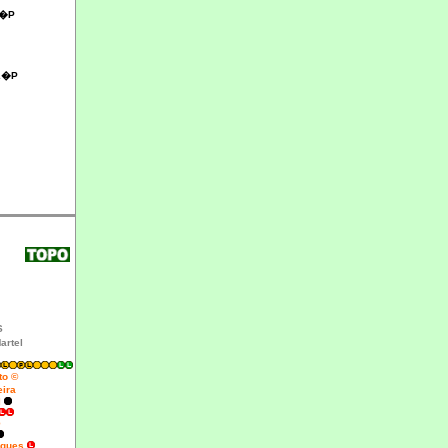
2�P
2�P
S
artel
to ©
eira
l
rigues