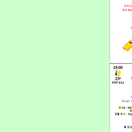
2-3 
3-3 G
T
19:00
23ª
FPP 814
Diogo 
10 - H
7 - T
2