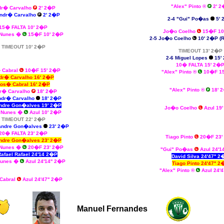
"Alex" Pinto ®
2' 2
dr� Carvalho
2' 2�P
Andr� Carvalho
2' 2�P
2-4 "Gui" Po�as
5' 
15� FALTA 10' 2�P
Jo�o Coelho
15�F 10
Nunes
�
15�F 10' 2�P
2-5 Jo�o Coelho
10' 2�P (
TIMEOUT 10' 2�P
TIMEOUT 13' 2�P
2-6 Miguel Lopes
15'
10� FALTA 15' 2�
 Cabral
10�F 15' 2�P
"Alex" Pinto ®
10�F 15
dr� Carvalho 16' 2�P
os� Cabral 16' 2�P
"Alex" Pinto ®
18' 
r� Carvalho
18' 2�P
ndr� Carvalho
18' 2�P
ndre Gon�alves 19' 2�P
Jo�o Coelho
Azul 19
 Nunes
�
Azul 10' 2�P
TIMEOUT 22' 2�P
xandre Gon�alves
23' 2�P
20� FALTA 23' 2�P
Tiago Pinto
20�F 23'
ndre Gon�alves 23' 2�P
Nunes
�
20�F 23' 2�P
"Gui" Po�as
Azul 24'1
afael Rafael 24'14 2�P
David Silva 24'47'' 2
Nunes
�
Azul 24'14'' 2�P
Tiago Pinto 24'47'' 2
"Alex" Pinto ®
Azul 24'4
Cabral
Azul 24'47'' 2�P
Manuel Fernandes