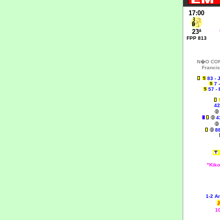
17:00
23ª
FPP 813
N�O CO
Francis
83 -
7 
57 -
42
4
8
"Kiko
1-2 A
J
1