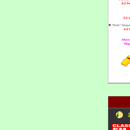
4-2
P
5-2 
"Rafa" Nogue
6-2
Afons
Mig