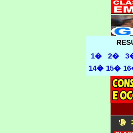
RES
1�
2�
3
14�
15�
1