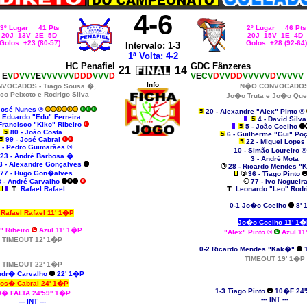
4-6
3º Lugar 41 Pts
2º Lugar 46 Pts
20J 13V 2E 5D
20J 15V 1E 4D
Golos: +23 (80-57)
Golos: +28 (92-64)
Intervalo: 1-3
1ª Volta: 4-2
HC Penafiel
GDC Fânzeres
21
14
E
V
D
VVV
E
VVVVVV
DDD
VVV
D
V
E
CV
D
VV
DD
VVVVV
D
VVVVV
Info
NVOCADOS
- Tiago Sousa �,
N�O CONVOCADO
co Peixoto e Rodrigo Silva
Jo�o
Truta e
Jo�o Que
 José Nunes ®
20 - Alexandre "Alex" Pinto ®
- Eduardo "Edu" Ferreira
4 - David Silva
 Francisco "Kiko" Ribeiro
5 - João Coelho
80 - João Costa
6 - Guilherme "Gui" P
99 - José Cabral
22 - Miguel Lopes
 - Pedro Guimarães ®
10 - Simão Loureiro 
23 - André Barbosa �
3 - André Mota
3 - Alexandre Gonçalves
28 - Ricardo Mendes "
77 - Hugo Gon�alves
36 - Tiago Pinto
8 - André Carvalho
77 - Ivo Nogueir
Rafael Rafael
Leonardo "Leo" Rodr
0-1 Jo�o Coelho
8' 
Rafael Rafael 11' 1�P
Jo�o Coelho 11' 1
" Ribeiro
Azul 11' 1�P
"Alex" Pinto ®
Azul 11
TIMEOUT 12' 1�P
0-2 Ricardo Mendes "Kak�"
1
TIMEOUT 19' 1�P
TIMEOUT 22' 1�P
ndr� Carvalho
22' 1�P
os� Cabral 24' 1�P
1-3 Tiago Pinto
10�F 24'
0� FALTA 24'59'' 1�P
--- INT ---
--- INT ---