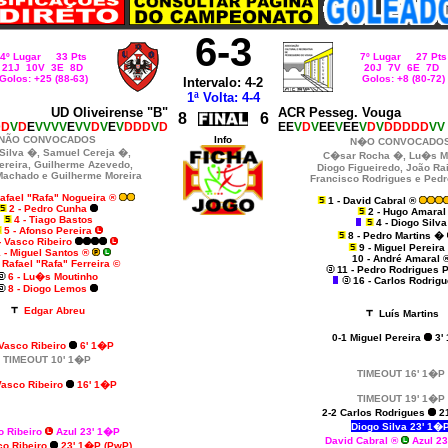
6-3
4º Lugar 33 Pts
7º Lugar 27 Pts
21J 10V 3E 8D
20J 7V 6E 7D
Golos: +25 (88-63)
Golos: +8 (80-72)
Intervalo: 4-2
1ª Volta: 4-4
UD Oliveirense "B"
ACR Pesseg. Vouga
8
6
DD
V
D
E
VVVV
E
VV
D
V
E
V
DDD
V
D
EE
V
D
V
EE
V
EE
V
D
V
DDDDD
VV
NÃO CONVOCADOS
Info
N�O CONVOCADO
Silva �,
Samuel Cereja
�,
C�sar Rocha �, Lu�s Ma
ereira, Guilherme Azevedo,
Diogo Figueiredo, João Ra
Machado e Guilherme Moreira
Francisco Rodrigues e Pedr
Rafael "Rafa" Nogueira ®
1 - David Cabral ®
2 - Pedro Cunha
2 - Hugo Amaral
4 - Tiago Bastos
4 - Diogo Silva
5 - Afonso Pereira
8 - Pedro Martins �
- Vasco Ribeiro
9 - Miguel Pereira
1 - Miguel Santos ®
10 - André Amaral 
- Rafael "Rafa" Ferreira ©
11 - Pedro Rodrigues P
6 - Lu�s Moutinho
16 - Carlos Rodrig
8 - Diogo Lemos
Edgar Abreu
Luís Martins
0-1
Miguel Pereira
3'
 Vasco Ribeiro
6' 1�P
TIMEOUT 10' 1�P
TIMEOUT 16' 1�P
Vasco Ribeiro
16' 1�P
TIMEOUT 19' 1�P
2-2 Carlos Rodrigues
2
Diogo Silva 23' 1�
 Ribeiro
Azul 23' 1�P
David Cabral ®
Azul 2
co Ribeiro
23' 1�P (PwP)