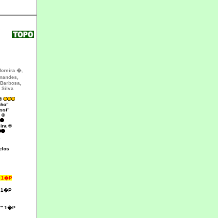
s
oreira �,
rnandes,
 Barbosa,
 Silva
 ®
nho"
ssi"
a ©
ira ®
a
elos
' 1�P
 1�P
'' 1�P