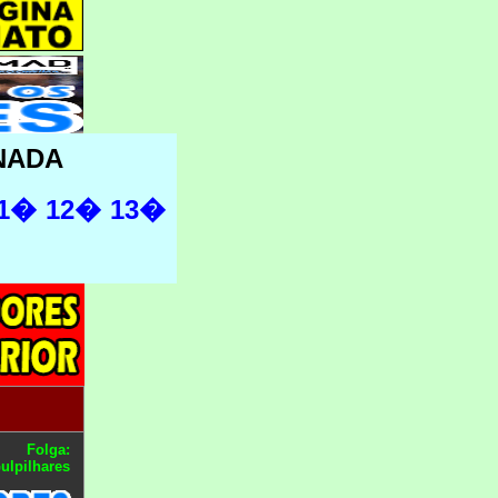
NADA
1�
12�
13�
Folga:
ulpilhares