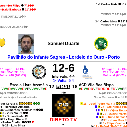
1-3 Carlos Mata
5' 
Louren�o Filipe
7' 2�P
on�alo Barbosa
11' 2�P
TIMEOUT 14' 2�P
TIMEOUT 21' 2�P
3-4 Carlos Mata
23' 
TIMEOUT 23' 2�P
IMEOUT 24'34'' 2�P
Samuel Duarte
Pavilhão do Infante Sagres - Lordelo do Ouro - Porto
12-6
1º Lugar 47 Pts
9º Lugar 25 Pts
20J 15V 2E 3D
20J 7V 4E 9D
Golos: +48 (101-53)
Golos: -7 (64-71)
Intervalo: 4-4
1ª Volta: 5-4
Escola Livre Azeméis
ACD Vila Boa Bispo
12
18
VVV
D
VVVVV
D
V
E
VVVVV
E
V
D
V
D
VV
DD
V
E
DDDDD
E
D
VVV
EE
Info
N�O CONVOCADOS
N�O CONVOCADO
Almeida � e Leandro Pinto
Nuno Carneiro � e Jil M
élder Cereja ®
11 - José Pedro Maia ®
5 - Henrique Almeida
27 - Guilherme Pin
iago Guimarães "Guima" ©
33 - V�tor Nogu
8 - Vítor Vieira
78 - Duarte Marte
9
- Simão Pinho
88 - Nuno Santos
DIRETO TV
1 - Tiago Pinho ®
29 - João Mota ®
 - Pedro Coelho
9 - Filipe Coelho
e
27 - Luís Silva
17 - Rafael "Rafa" Rod