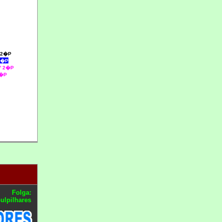
 2�P
 2�P
2' 2�P
2�P
Folga:
ulpilhares