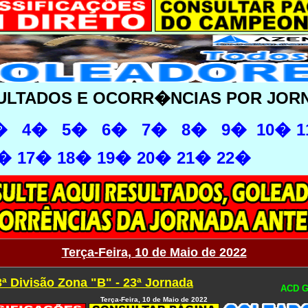
ULTADOS E OCORR�NCIAS POR JOR
�
4�
5�
6�
7�
8�
9�
10�
1
6�
17�
18�
19�
20�
21�
22�
Terça-Feira, 10 de Maio de 2022
3ª Divisão Zona "B" - 23ª Jornada
ACD G
Terça-Feira, 10 de Maio de 2022