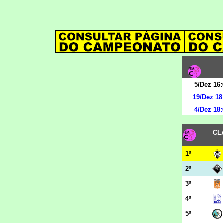
5/Dez 16:
19/Dez 18
4/Dez 18:
CL
1º
2º
3º
4º
5º