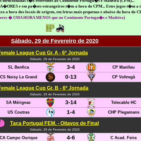
s mencionadas s�o referentes ao Continente Portugu�s e Madeira (CPM)...
s A�ORES e em pa�ses estrangeiros t�m a hora do CPM... Estes jogos t�m a 
a a hora dos locais de origem, em letras mais pequenas e abaixo da hora do 
ores � UMA HORA MENOS que no Continente Portugu�s e Madeira)
Sábado, 29 de Fevereiro de 2020
Female League Cup Gr. A - 6ª Jornada
Sábado, 29 de Fevereiro de 2020
3-4
SL Benfica
CP Manlleu
0-13
CS Noisy Le Grand
CP Voltregà
Female League Cup Gr. B - 6ª Jornada
Sábado, 29 de Fevereiro de 2020
3-14
SA Mérignac
Telecable HC
1-4
US Coutras
CHP Plegamans
Taça Portugal FEM. - Oitavos de Final
Sábado, 29 de Fevereiro de 2020
4-6
CA Campo Ourique
C Acad. Feira