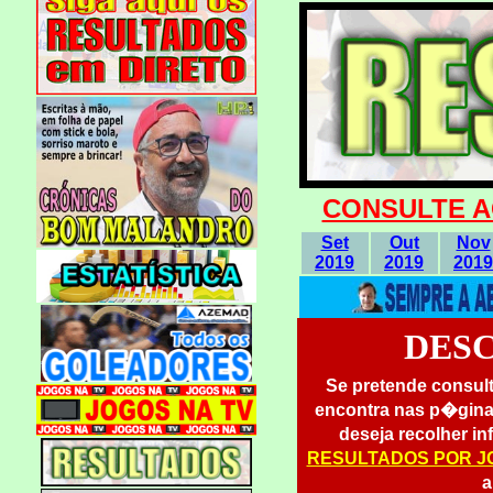
CONSULTE A
Set
Out
Nov
2019
2019
2019
DES
Se pretende consul
encontra nas p�gina
deseja recolher i
RESULTADOS POR 
a