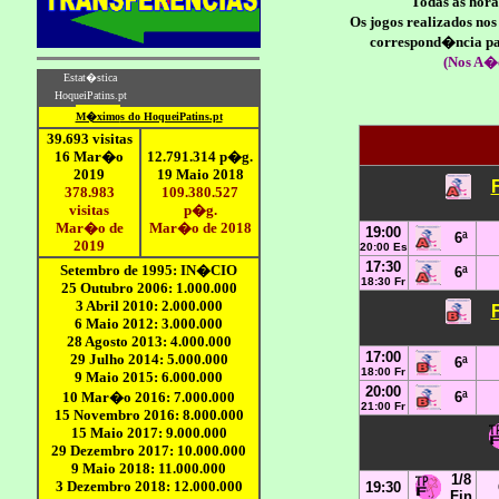
Todas as hora
Os jogos realizados no
correspond�ncia par
(Nos A�
19:00
6ª
20:00 Es
17:30
6ª
18:30 Fr
17:00
6ª
18:00 Fr
20:00
6ª
21:00 Fr
1/8
19:30
Fin