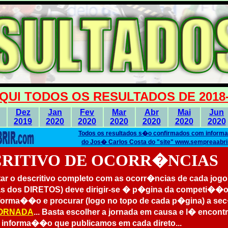
QUI TODOS OS RESULTADOS DE 2018-
Dez
Jan
Fev
Mar
Abr
Mai
Jun
2019
2020
2020
2020
2020
2020
2020
Todos os resultados s�o confirmados com infor
do Jos� Carlos Costa do "site" www.sempreaabri
CRITIVO DE OCORR�NCIAS
tar o descritivo completo com as ocorr�ncias de cada jog
s dos DIRETOS) deve dirigir-se � p�gina da competi��o
nforma��o e procurar (logo no topo de cada p�gina) a s
JORNADA
... Basta escolher a jornada em causa e l� encont
 informa��o que publicamos em cada direto...