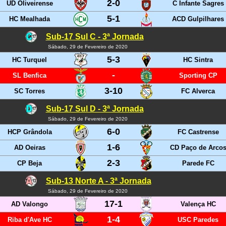
2-0
UD Oliveirense
C Infante Sagres
5-1
HC Mealhada
ACD Gulpilhares
Sub-17 Sul C - 3ª Jornada
Sábado, 29 de Fevereiro de 2020
5-3
HC Turquel
HC Sintra
-
SL Benfica
Sporting CP
3-10
SC Torres
FC Alverca
Sub-17 Sul D - 3ª Jornada
Sábado, 29 de Fevereiro de 2020
6-0
HCP Grândola
FC Castrense
1-6
AD Oeiras
CD Paço de Arco
2-3
CP Beja
Parede FC
Sub-13 Norte A - 3ª Jornada
Sábado, 29 de Fevereiro de 2020
17-1
AD Valongo
Valença HC
1-4
Riba d'Ave HC
USC Paredes