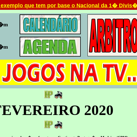
 exemplo que tem por base o Nacional da 1� Divis
b�m
b�m
FEVEREIRO 2020