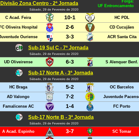
Folga:
 Divisão Zona Centro - 2ª Jornada
UF Entroncamento
Sábado, 29 de Fevereiro de 2020
10-1
C Acad. Feira
HC PDL
2-6
FC Oliveira Hospital
CD Cucujães
3-3
Juventude Ouriense
ACR Santa Cita
Sub-19 Sul C - 7ª Jornada
Sábado, 29 de Fevereiro de 2020
6-3
UD Oliveirense
S Alenquer Benf.
Sub-17 Norte A - 3ª Jornada
Sábado, 29 de Fevereiro de 2020
5-2
HC Braga
OC Barcelos
7-2
AD Valongo
Juventude Pacens
1-4
Famalicense AC
FC Porto
Sub-17 Norte B - 3ª Jornada
Sábado, 29 de Fevereiro de 2020
3-7
A Acad. Espinho
SC Tomar