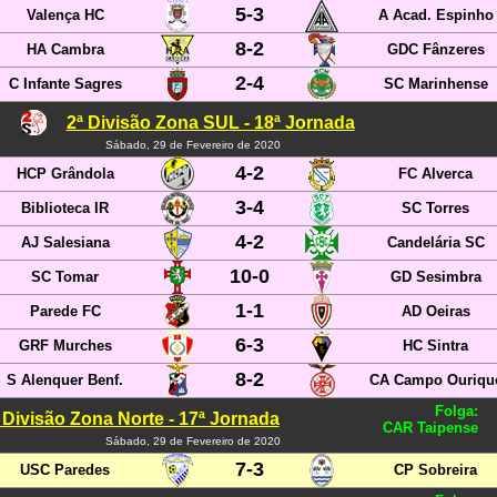
5-3
Valença HC
A Acad. Espinho
8-2
HA Cambra
GDC Fânzeres
2-4
C Infante Sagres
SC Marinhense
2ª Divisão Zona SUL - 18ª Jornada
Sábado, 29 de Fevereiro de 2020
4-2
HCP Grândola
FC Alverca
3-4
Biblioteca IR
SC Torres
4-2
AJ Salesiana
Candelária SC
10-0
SC Tomar
GD Sesimbra
1-1
Parede FC
AD Oeiras
6-3
GRF Murches
HC Sintra
8-2
S Alenquer Benf.
CA Campo Ouriqu
Folga:
 Divisão Zona Norte - 17ª Jornada
CAR Taipense
Sábado, 29 de Fevereiro de 2020
7-3
USC Paredes
CP Sobreira