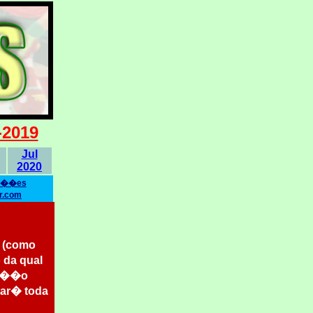
2019
Jul
2020
ma��es
r.com
o (como
 da qual
ec��o
rar� toda