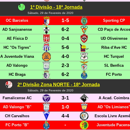
1ª Divisão - 18ª Jornada
Sábado, 29 de Fevereiro de 2020
1-5
OC Barcelos
Sporting CP
6-2
AD Sanjoanense
CD Paço de Arco
0-4
AE Física D
UD Oliveirense
5-6
HC "Os Tigres"
Riba d'Ave HC
4-0
A Juventude Viana
HC Turquel
2-3
AD Valongo
SL Benfica
6-2
HC Braga
FC Porto
2ª Divisão Zona NORTE - 18ª Jornada
Sábado, 29 de Fevereiro de 2020
3-1
Famalicense AC
A Acad. Coimbra
1-0
AD Valongo "B"
AD "Os Limianos
4-4
CH Carvalhos
Escola Livre Azemé
-
FC Porto "B"
Juventude Pacens