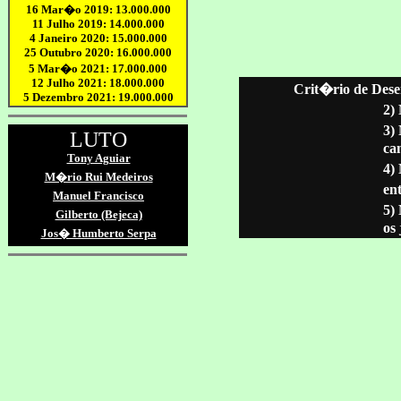
Crit�rio de Dese
2)
3)
ca
4)
ent
5)
os