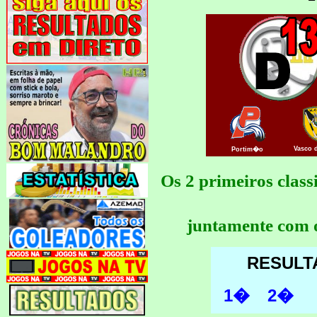
Vasco 
Portim�o
Os 2 primeiros clas
juntamente com o
RESULT
1�
2�