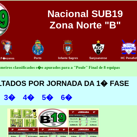
Nacional SUB19
Zona Norte "B"
Porto
Infante Sagres
Sanjoanense
HC Penafiel
F�nzeres
imeiros classificados s�o apurados para a "Poule" Final de 8 equipas
LTADOS POR JORNADA DA 1� FASE
3�
4�
5�
6�