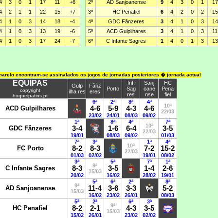
arelo encontram-se assinalados os jogos de jornadas posteriores � jornada actual