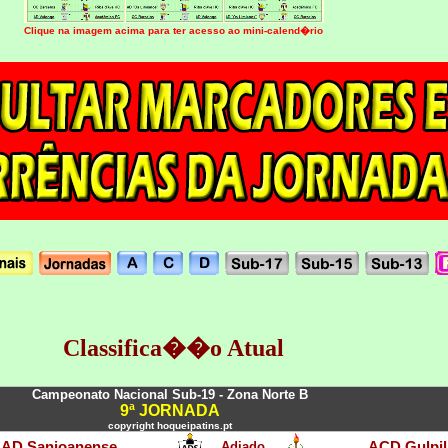
Clique na imagem acima para ter acesso ao mini-calend�rio
Classifica��o Atual