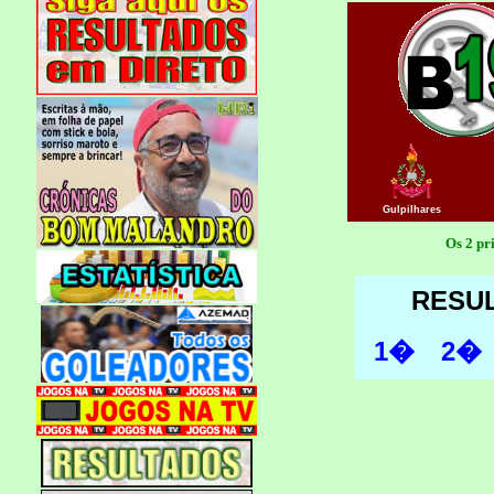
Gulpilhares
Os 2 pr
RESU
1�
2�