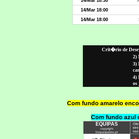
Crit�rio de Dese
2)
3)
ca
4)
os
Com fundo amarelo encon
Com fundo azul 