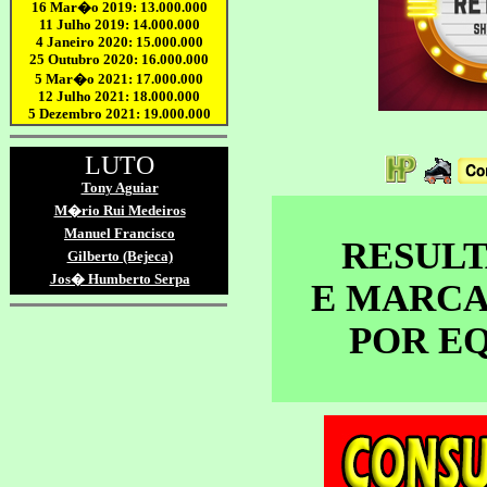
RESUL
E MARC
POR E