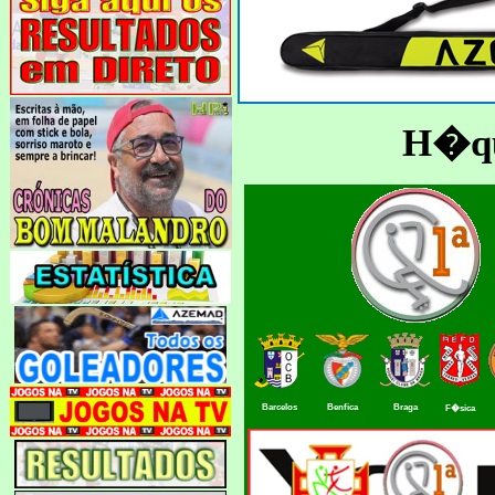
H�que
Barcelos
Benfica
Braga
F�sica