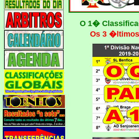
O 1� Classific
Os 3 �ltimo