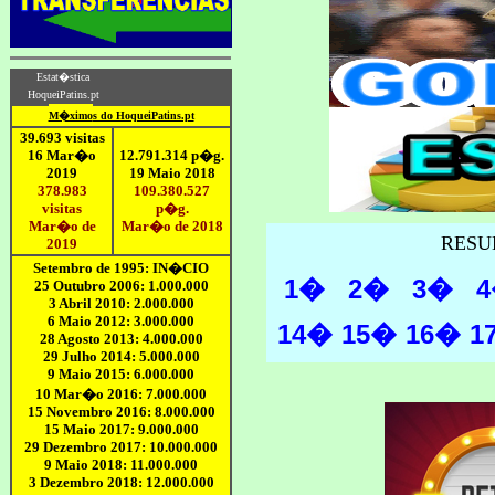
RESU
1�
2�
3�
14�
15�
16�
1