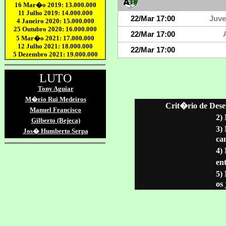
Crit�rio de Dese
2)
3)
ca
4)
ent
5)
os