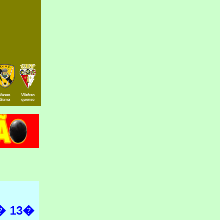
Vasco
Vilafran
Gama
quense
�
13�