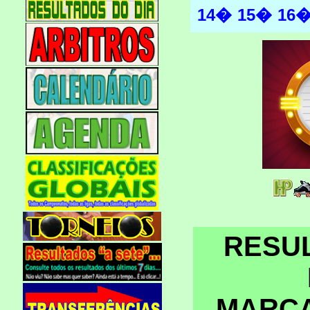
14�
15�
16
RESU
MARC