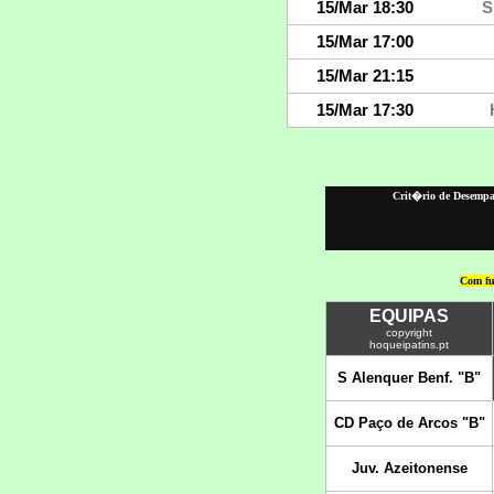
Crit�rio de Desempat
Com fu