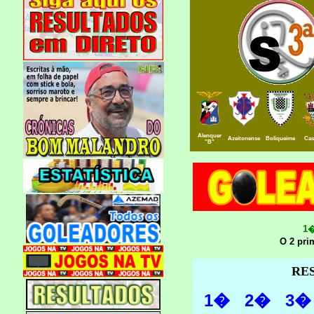
Alenquer
Azeitonense
Boliqueime
Cas
"B"
1�
O 2 pri
RE
1�
2�
3
�