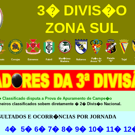
3� DIVIS�O
ZONA SUL
Parede
Mar�timo
Pa�o de
cais
Corujas
Estremoz
Fabril
Nafarros
Tojal
"B"
Madeira
Arcos "B"
 Classificado disputa a Prova de Apuramento de Campe�o
meiros classificados sobem diretamente � 2� Divis�o Nacional.
SULTADOS E OCORR�NCIAS POR JORNADA
4�
5�
6�
7�
8�
9�
10�
11�
12