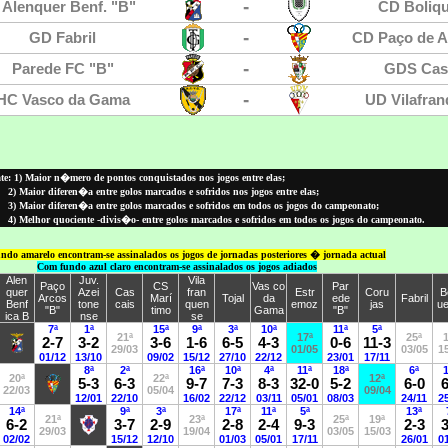
e: 1) Maior n�mero de pontos conquistados nos jogos entre elas;
2) Maior diferen�a entre golos marcados e sofridos nos jogos entre elas;
3) Maior diferen�a entre golos marcados e sofridos em todos os jogos do campeonato;
4) Melhor quociente -divis�o- entre golos marcados e sofridos em todos os jogos do campeonato.
ndo amarelo encontram-se assinalados os jogos de jornadas posteriores � jornada actual
Com fundo azul claro encontram-se assinalados os jogos adiados