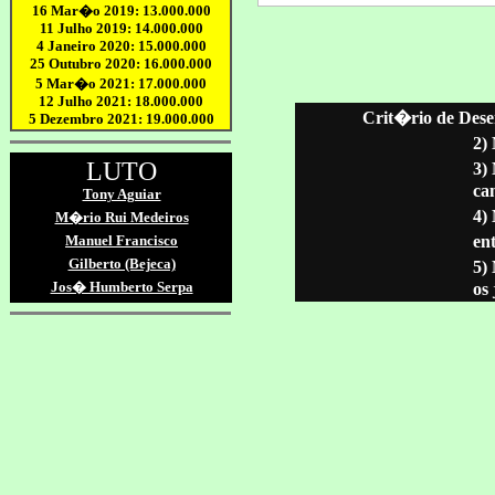
Crit�rio de Dese
2)
3)
ca
4)
ent
5)
os