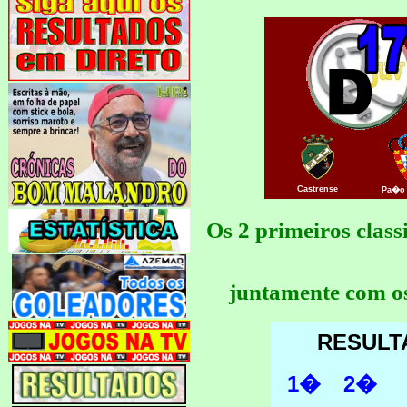
Castrense
Pa�o 
Os 2 primeiros clas
juntamente com os
RESULT
1�
2�