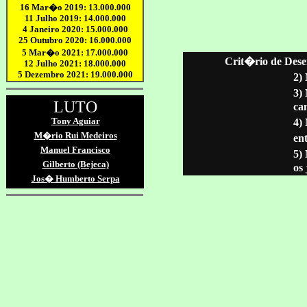
Crit�rio de Dese
2)
3)
ca
4)
ent
5)
os