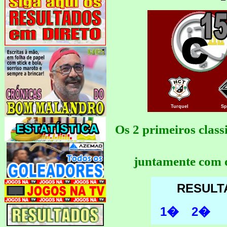
Turquel
Sp
Os 2 primeiros clas
juntamente com o
RESULT
1�
2�