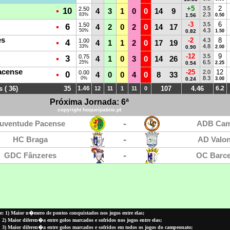
: 1) Maior n�mero de pontos conquistados nos jogos entre elas;
2) Maior diferen�a entre golos marcados e sofridos nos jogos entre elas;
3) Maior diferen�a entre golos marcados e sofridos em todos os jogos do campeonato;