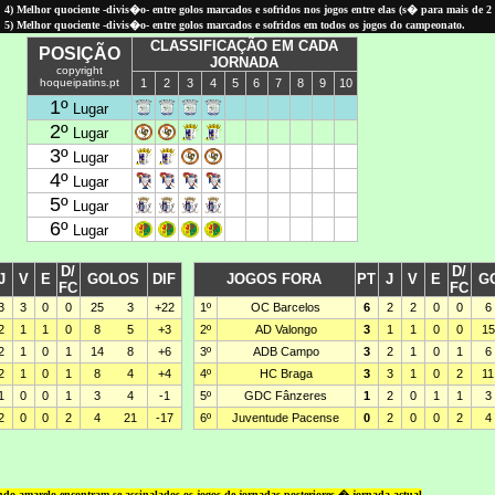
4) Melhor quociente -divis�o- entre golos marcados e sofridos nos jogos entre elas (
s� para
mais de 2
5) Melhor quociente -divis�o- entre golos marcados e sofridos em todos os jogos do campeonato.
do amarelo encontram-se assinalados os jogos de jornadas posteriores � jornada actual