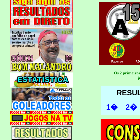
Pacense
AD
Os 2 primeir
j
RESU
1�
2�