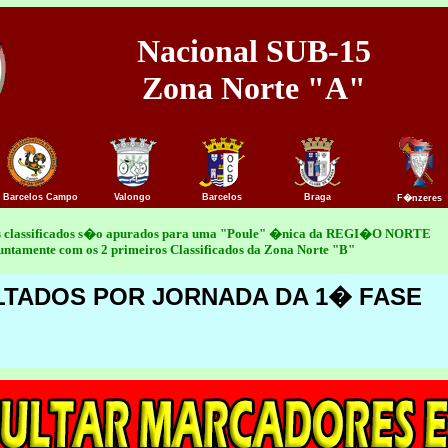
Nacional SUB-15
Zona Norte "A"
 Barcelos Campo
Valongo
Barcelos
Braga
F�nzeres
os classificados s�o apurados para uma "Poule" �nica da REGI�O NORTE
untamente com os 2 primeiros Classificados da Zona Norte "B"
LTADOS POR JORNADA DA 1� FASE