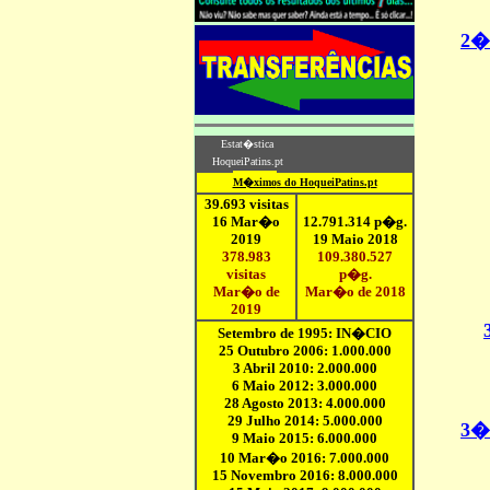
2�
3�