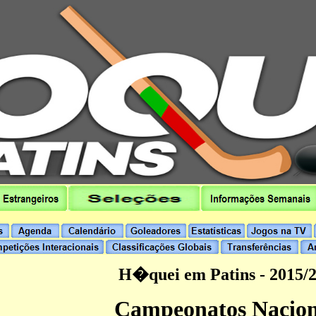
hoqueipatins.pt
H�quei em Patins - 2015/
Campeonatos Nacion