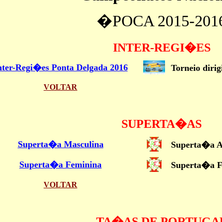
�POCA 2015-201
INTER-REGI�ES
nter-Regi�es Ponta Delgada 2016
Torneio diri
VOLTAR
SUPERTA�AS
Superta�a Masculina
Superta�a A
Superta�a Feminina
Superta�a F
VOLTAR
TA�AS DE PORTUGA