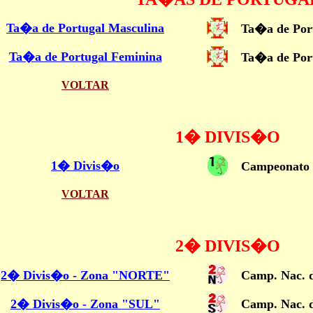
Ta�a de Portugal Masculina
Ta�a de Por
Ta�a de Portugal Feminina
Ta�a de Por
VOLTAR
1� DIVIS�O
1� Divis�o
Campeonato 
VOLTAR
2� DIVIS�O
2� Divis�o - Zona "NORTE"
Camp. Nac. 
2� Divis�o - Zona "SUL"
Camp. Nac. 