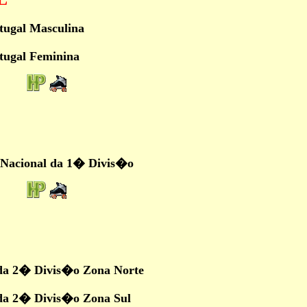
tugal Masculina
tugal Feminina
Nacional da 1� Divis�o
da 2� Divis�o Zona Norte
da 2� Divis�o Zona Sul