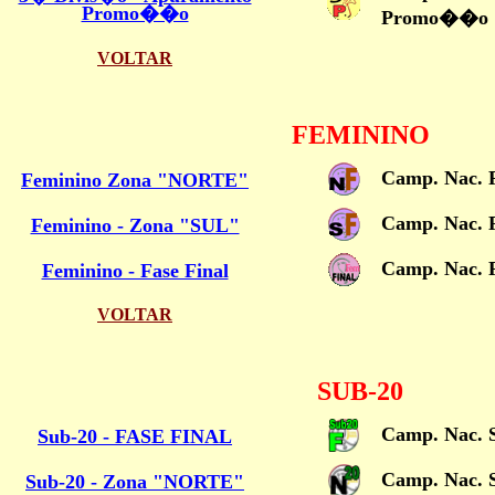
Promo��o
Promo��o
VOLTAR
FEMININO
Camp. Nac. 
Feminino Zona "NORTE"
Camp. Nac. 
Feminino - Zona "SUL"
Camp. Nac. F
Feminino - Fase Final
VOLTAR
SUB-20
Camp. Nac. S
Sub-20 - FASE FINAL
Camp. Nac. 
Sub-20 - Zona "NORTE"