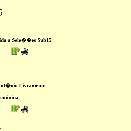
6
gida a Sele��es Sub15
nt�nio Livramento
eminina
L