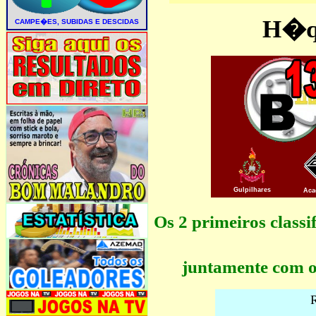
H�qu
Gulpilhares
Aca
Os 2 primeiros clas
juntamente com o