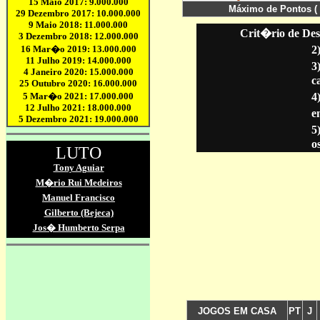
Crit�rio de Des
2
3
c
4
en
5
o