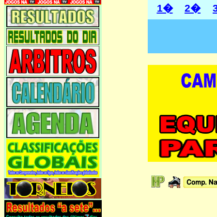
1�
2�