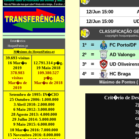
Crit�rio de Des
2
3
c
4
en