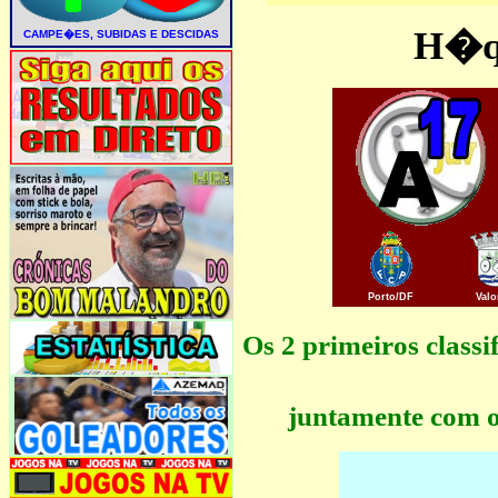
H�qu
Porto/DF
Val
Os 2 primeiros clas
juntamente com o