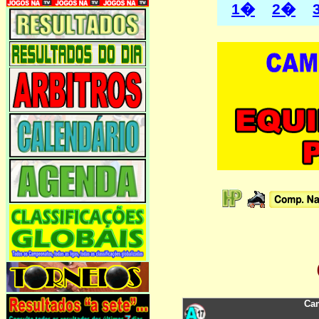
1�
2�