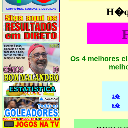
H�qu
Os 4 melhores cl
melho
1�
8�