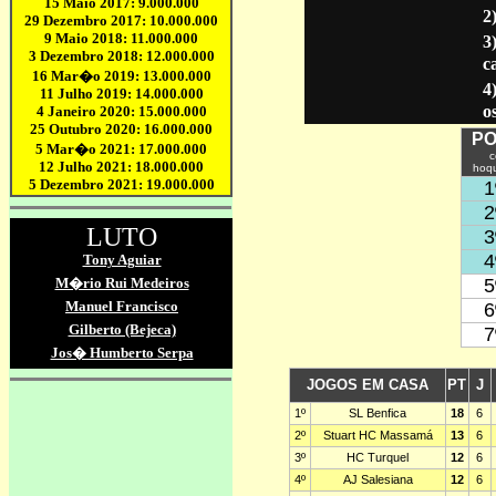
2
3
c
4
o