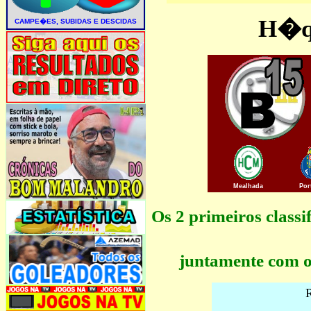
H�qu
Mealhada
Por
Os 2 primeiros clas
juntamente com o