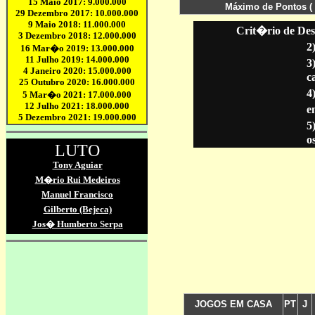
Crit�rio de Des
2
3
c
4
en
5
o