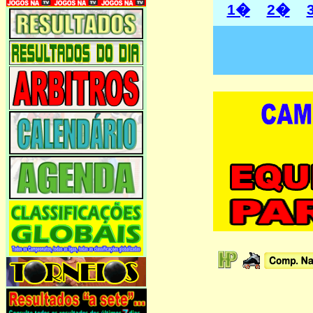
1�
2�