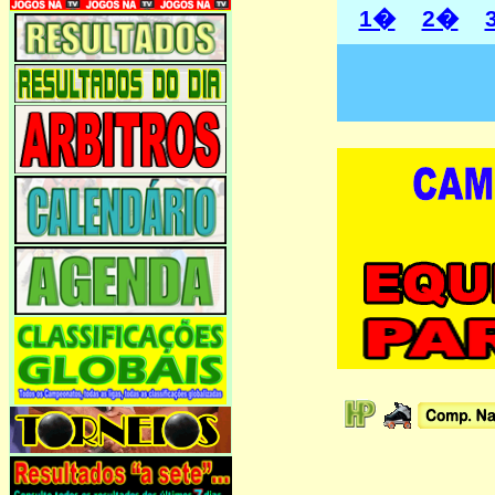
1�
2�