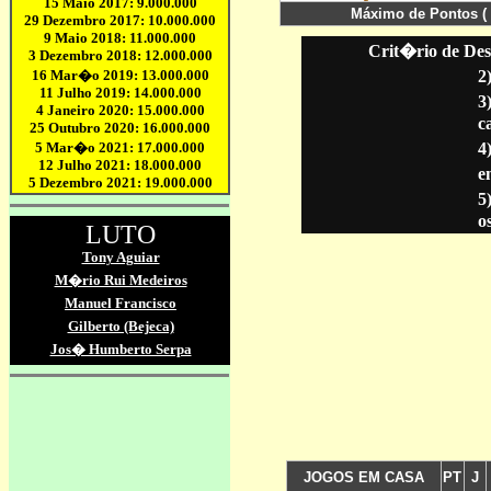
Crit�rio de Des
2
3
c
4
en
5
o