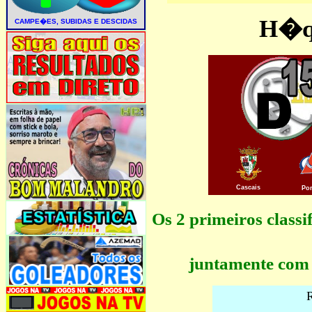
H�qu
Cascais
Po
Os 2 primeiros clas
juntamente com 