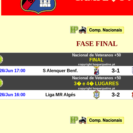
FASE
FINAL
Nacional de Veteranos +50
FINAL
copyright hoqueipatins.pt
3-
1
26
/Jun 17:00
S Alenquer Benf.
Nacional de Veteranos +50
3� e 4� LUGARES
copyright hoqueipatins.pt
3-2
26/Jun 16:00
Liga MR Algés