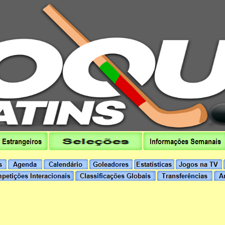
hoqueipatins.pt