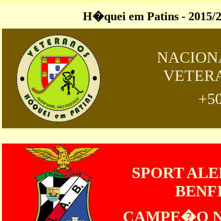
H�quei em Patins - 2015/
NACION
VETER
+5
SPORT ALE
BENF
CAMPE�O 