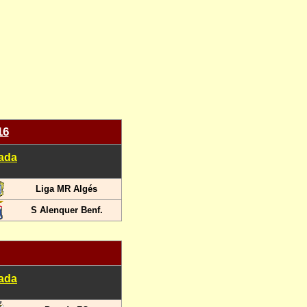
16
nada
Liga MR Algés
S Alenquer Benf.
nada