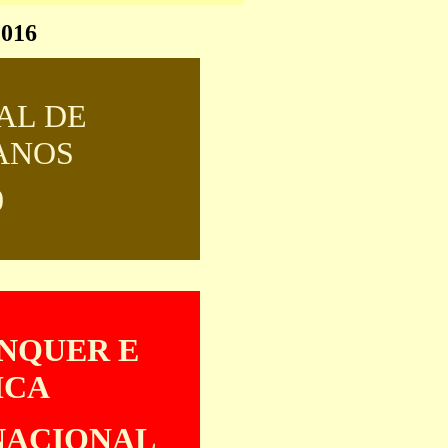
2016
AL DE
ANOS
0
NQUER E
ICA
NACIONAL