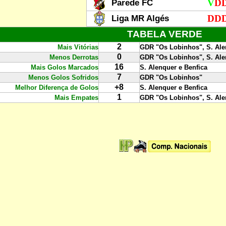
Parede FC
V
D
Liga MR Algés
DD
TABELA VERDE
2
Mais Vitórias
GDR "Os Lobinhos", S. Ale
0
Menos Derrotas
GDR "Os Lobinhos", S. Ale
16
Mais Golos Marcados
S. Alenquer e Benfica
7
Menos Golos Sofridos
GDR "Os Lobinhos"
+
8
Melhor Diferença de Golos
S. Alenquer e Benfica
1
Mais Empates
GDR "Os Lobinhos", S. Ale