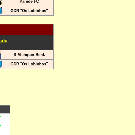
Parede FC
GDR "Os Lobinhos"
nada
S Alenquer Benf.
GDR "Os Lobinhos"
V
V