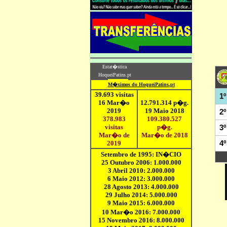
1º
2º
3º
4º