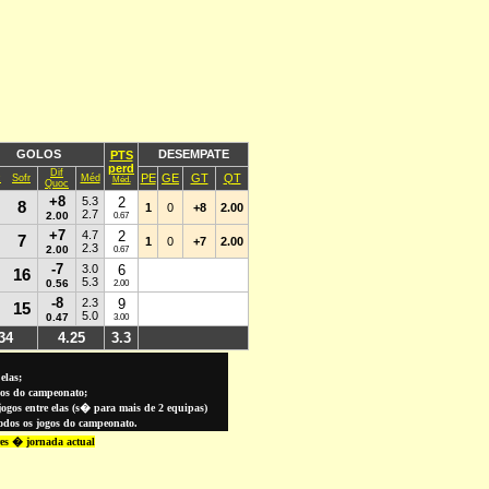
GOLOS
DESEMPATE
PTS
perd
Dif
PE
GE
GT
QT
c
Sofr
Méd
Méd.
Quoc
+
8
5.3
2
8
1
0
+8
2.00
2.
7
2.00
0
.
67
+7
4
.7
2
7
1
0
+
7
2.00
2.
3
2.00
0
.67
-7
3.0
6
1
6
5.3
0.5
6
2
.00
-8
2.3
9
1
5
5.
0
0.47
3.00
34
4.25
3.3
elas;
gos do campeonato;
gos entre elas (
s� para
mais de 2 equipas)
todos os jogos do campeonato.
res � jornada actual