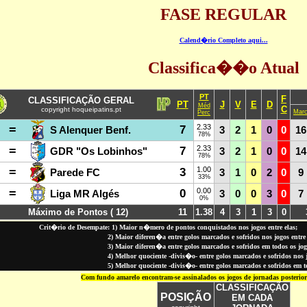
FASE REGULAR
Calend�rio Completo aqui...
Classifica��o Atual
PT
F
CLASSIFICAÇÃO GERAL
PT
J
V
E
D
Méd
C
copyright hoqueipatins.pt
Mar
Perc
=
7
2.33
S Alenquer Benf.
3
2
1
0
0
1
6
78%
=
7
2.33
GDR "Os Lobinhos"
3
2
1
0
0
14
78%
=
3
1.00
Parede FC
3
1
0
2
0
9
33%
=
0
0.00
Liga MR Algés
3
0
0
3
0
7
0%
Máximo de Pontos ( 12)
11
1.38
4
3
1
3
0
Crit�rio de Desempate: 1) Maior n�mero de pontos conquistados nos jogos entre elas;
2) Maior diferen�a entre golos marcados e sofridos nos jogos entre 
3) Maior diferen�a entre golos marcados e sofridos em todos os jo
4) Melhor quociente -divis�o- entre golos marcados e sofridos nos jo
5) Melhor quociente -divis�o- entre golos marcados e sofridos em 
Com fundo amarelo encontram-se assinalados os jogos de jornadas posterio
CLASSIFICAÇÃO
POSIÇÃO
EM CADA