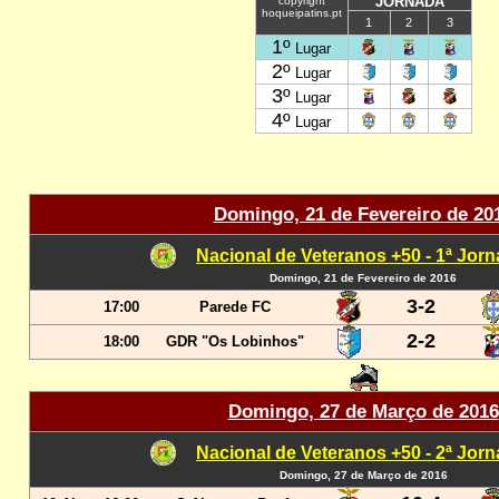
JORNADA
copyright
hoqueipatins.pt
1
2
3
1º
Lugar
2º
Lugar
3º
Lugar
4º
Lugar
Domingo, 21 de Fevereiro de 20
Nacional de Veteranos +50 - 1ª Jor
Domingo, 21 de Fevereiro de 2016
3-2
17:00
Parede FC
2-2
18:00
GDR "Os Lobinhos"
Domingo, 27 de Março de 2016
Nacional de Veteranos +50 - 2ª Jor
Domingo, 27 de Março de 2016