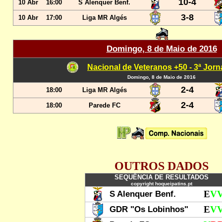
10-4
10 Abr
16:00
S Alenquer Benf.
3-8
10 Abr
17:00
Liga MR Algés
Domingo, 8 de Maio de 2016
Nacional de Veteranos +50 - 3ª Jor
Domingo, 8 de Maio de 2016
2-4
18:00
Liga MR Algés
2-4
18:00
Parede FC
OUTROS DADOS
SEQUÊNCIA DE RESULTADOS
copyright hoqueipatins.pt
S Alenquer Benf.
E
V
GDR "Os Lobinhos"
E
V