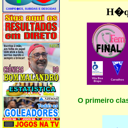
H�qu
Vila Boa
Carvalhos
Bispo
O primeiro cl