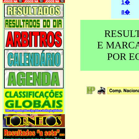
1�
8�
RESUL
E MARC
POR E