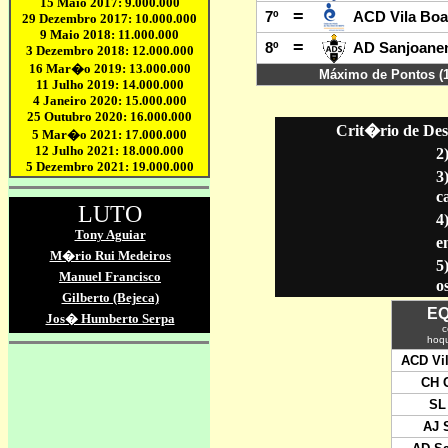
Crit�rio de Des
2
3
c
4
en
5
o