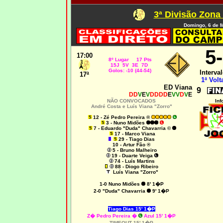
3ª Divisão Zona
Domingo, 6 de 
5
17:00
8º Lugar 17 Pts
15J 5V 3E 7D
Golos: -10 (44-54)
Interval
17ª
1ª Volt
ED Viana
9
DD
V
E
V
DDDD
E
VV
D
V
E
NÃO CONVOCADOS
Inf
André Costa e Luís Viana "Zorro"
12 - Zé Pedro Pereira ®
3 - Nuno Midões
7 - Eduardo "Duda" Chavarria ©
17 - Marco Viana
29 - Tiago Dias
10 - Artur Fão ®
5 - Bruno Malheiro
19 - Duarte Veiga
74 - Luís Martins
88 - Diogo Ribeiro
Luís Viana "Zorro"
1-0
Nuno Midões
8' 1�P
2-0 "Duda" Chavarria
9' 1�P
Tiago Dias 15' 1�P
Z� Pedro Pereira �
Azul 15' 1�P
TIMEOUT 15' 1�P