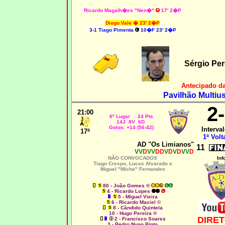
Ricardo Magalh�es "Nen�"
17' 2�P
Diogo Vale � 23' 2�P
3-1 Tiago Pimenta
10�F 23' 2�P
Sérgio Per
Antecipado d
Pavilhão Multiu
2
21:00
6º Lugar 24 Pts
14J 8V 6D
Golos: +14 (56-42)
Interval
17ª
1ª Volt
AD "Os Limianos"
11
VV
D
VV
DD
V
D
V
D
VV
D
NÃO CONVOCADOS
Inf
Tiago Crespo, Lucas Alvarado e
Miguel "Micha" Fernandes
80 - João Gomes ®
4 - Ricardo Lopes
5 - Miguel Vieira
6 - Ricardo Maciel ©
8 - Cândido Quintela
10 - Hugo Pereira ®
DIRET
2 - Francisco Soares
3 - Pedro Nuno Pinto