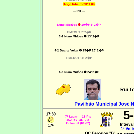
Diogo Ribeiro 20' 1�P
--- INT ---
Nuno Mid�es
10�F 5' 2�P
TIMEOUT 7' 2�P
3-2
Nuno Midões
13' 2�P
4-2 Duarte Veiga
15�F 15' 2�P
TIMEOUT 19' 2�P
5-5
Nuno Midões
24' 2�P
Rui T
Pavilhão Municipal José N
5
17:30
7º Lugar 19 Pts
16J 5V 4E 7D
Golos: -1 (61-62)
Interval
17ª
1ª Volt
OC Barcelos "B"