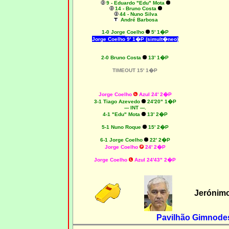
9 - Eduardo "Edu" Mota
14 - Bruno Costa
44 - Nuno Silva
André Barbosa
1
-0 Jorge Coelho
5' 1�P
Jorge Coelho
9' 1�P (simult�neo)
2-0 Bruno Costa
13' 1�P
TIMEOUT 15' 1�P
Jorge Coelho
Azul 24' 2�P
3
-1 Tiago Azevedo
24'20" 1�P
--- INT ---.
4
-1 "Edu" Mota
13' 2�P
5-1 Nuno Roque
15' 2�P
6-1
Jorge Coelho
22' 2�P
Jorge Coelho
24' 2�P
Jorge Coelho
Azul 24'43" 2�P
Jerónim
Pavilhão Gimnodes