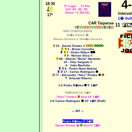
4
18:30
5º Lugar 27 Pts
16J 8V 3E 5D
Golos: +1 (55-54)
Interval
17ª
1� Volt
CAR Taipense
11
V
E
VV
DD
VVV
DD
V
E
V
E
D
NÃO CONVOCADOS
Inf
Jo�o Sousa �,
Afonso Ferreira e
Tom�s Ferreira
22 - Daniel Pontes ®
3 - Bruno Carvalho
7 - Pedro Rúben
9 - Nelson Silva ©
88 - Alberto "Berto" Martinho
10 - Vítor Salgado ®
4 - João Martinho
6 - Pedro Nuno Batista
17 - Carlos Rodrigues
77 - Alexandre "Alex" Pontes
Orlando Ribeiro
1-0 Pedro R�ben
5' 1�P
TIMEOUT 14' 1�P
"Alex" Pontes
Azul 14' 1�P
2
-0 Carlos Rodrigues
15' 1�P (PwP)
--- INT ---
Pedro R�ben
6' 2�P
Daniel Pontes
�
Azul 6' 2�P