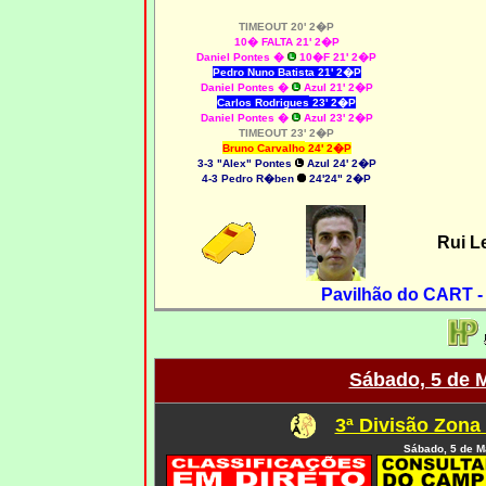
TIMEOUT 20' 2�P
10� FALTA 21' 2�P
Daniel Pontes
�
10�F 21' 2�P
Pedro Nuno Batista 21' 2�P
Daniel Pontes
�
Azul 21' 2�P
Carlos Rodrigues
23' 2�P
Daniel Pontes
�
Azul 23' 2�P
TIMEOUT 23' 2�P
Bruno Carvalho
24' 2�P
3-3 "Alex" Pontes
Azul 24' 2�P
4
-3 Pedro R�ben
24'24" 2�P
Rui L
Pavilhão do CART -
Sábado, 5 de 
3ª Divisão Zona
Sábado, 5 de M