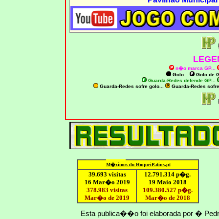
LEGE
n�o marca GP
...
Golo...
Golo de
G
Guarda-Redes defende GP...
Guarda-Redes sofre golo...
Guarda-Redes sofr
M�ximo
s do HoqueiPatins.pt
39.693 visitas
12
.791.
314
p�g.
16 Mar�o 2019
19 Maio 2018
378.983 visitas
109.
380
.
527
p�g.
Mar�o de 2019
Mar�o
de 201
8
Esta publica��o foi elaborada por � Ped