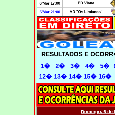
ED Viana
6/Mar 17:00
AD "Os Limianos"
5/Mar 21:00
RESULTADOS E OCORR
1�
2�
3�
4�
5�
12�
13�
14�
15�
16�
Domingo, 6 de 