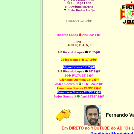
e
7 - Tiago Faria
9 - Ant�nio Martins
João Pedro Araújo
TIMEOUT 12' 1�P
Ricardo Lopes
Azul 24' 1�P
--- INT ---
80 ®; 2, 4, 5, 6
1-2
Ricardo Lopes
11' 2�P
Jo�o Gomes � 17' 2�P
Miguel Vieira 17' 2�P
2-3
Ricardo Lopes
18' 2�P
10� FALTA 24' 2�P
C�ndido Quintela 24' 2�P
Jo�o Gomes ®
10�F 24' 2�P
Francisco Soares 24'33'' 2�P
Francisco Soares 24'33'' 2�P
Jo�o Gomes ®
Azul 24'36'' 2�P
Fernando V
Em DIRETO no YOUTUBE do AD "Os Lim
Pavilhão Municipal