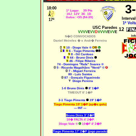
3
18:00
1º Lugar 39 Pts
16J 12V 3E 1D
Golos: +55 (94-39)
Interval
17ª
1ª Volt
USC Paredes
12
VVVV
E
VV
D
VVVV
E
VV
E
Inf
N�O CONVOCADOS
Daniel Meireles � e Andr� Ferreira
10 - Diogo Vale ®
6 - Tiago Pimenta
8 - Gil Cardoso
44 - Bruno Dinis
46 - Filipe Ribeiro
74 - Domingos "Rafa" Soares ®
5 - Ricardo Magalhães "Nené" ©
7 - Miguel Ferreira
80 - Luís Santos
87 - Gonçalo Figueiredo
Diogo Pereira
1-0
Bruno Dinis
8' 1�P
TIMEOUT 8' 1�P
2-1 Tiago Pimenta
19' 1�P
Tiago Pimenta 19' 1�P (ap�s golo)
--- INT ---
Bruno Dinis 3' 2�P
10� FALTA 4' 2�P
Diogo Vale ®
10�F 4' 2�P
Tiago Pimenta 17' 2�P (jogo parado)