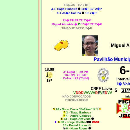
TIMEOUT 16' 2�P
4-1
Tiago Pinheiro
10�F 17' 2�P
5-1 Jo�o Coelho
18' 2�P
15� FALTA 22' 2�P
Miguel Almeida
�
15�F 22' 2�P
TIMEOUT 24'29" 2�P
Miguel 
Pavilhão Munici
6
18:00
3º Lugar 29 Pts
16J 9V 2E 5D
Golos: +21 (75-54)
Interval
17ª
1� Volt
CRPF Lavra
5
V
DDD
VVVVV
D
E
V
E
D
VV
NÃO CONVOCADOS
Inf
Henrique Roque
16 - Nuno Costa "Fafiães" ® ©
3 - Tiago Barbosa
4 - André Campos
33 - Tiago Azevedo
88 - Jorge Coelho
10 - Daniel Lucas ®
6 - Nuno Roque