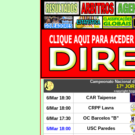
Campeonato Nacional da 
17ª JO
copyright hoqu
CAR Taipense
6/Mar 18:30
CRPF Lavra
6/Mar 18:00
OC Barcelos "B"
6/Mar 17:30
USC Paredes
5/Mar 18:00