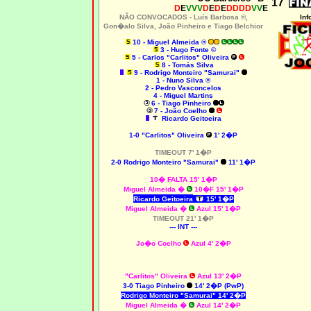
17
D
E
VVV
D
E
D
E
DDDD
VV
E
NÃO CONVOCADOS -
Luís Barbosa ®,
Inf
Gon�alo Silva, João Pinheiro e Tiago Belchior
10 - Miguel Almeida ®
3 - Hugo Fonte ©
5 - Carlos "Carlitos" Oliveira
8 - Tomás Silva
9 - Rodrigo Monteiro "Samurai"
1 - Nuno Silva ®
2 - Pedro Vasconcelos
4 - Miguel Martins
6 - Tiago Pinheiro
7 - João Coelho
Ricardo Geitoeira
1-0
"Carlitos" Oliveira
1' 2�P
TIMEOUT 7' 1�P
2-0
Rodrigo Monteiro "Samurai"
11' 1�P
10� FALTA 15' 1�P
Miguel Almeida
�
10�F 15' 1�P
Ricardo Geitoeira
15' 1�P
Miguel Almeida
�
Azul 15' 1�P
TIMEOUT 21' 1�P
--- INT ---
Jo�o Coelho
Azul 4' 2�P
"Carlitos" Oliveira
Azul 13' 2�P
3-0
Tiago Pinheiro
14' 2�P (PwP)
Rodrigo Monteiro "Samurai" 14' 2�P
Miguel Almeida
�
Azul 14' 2�P