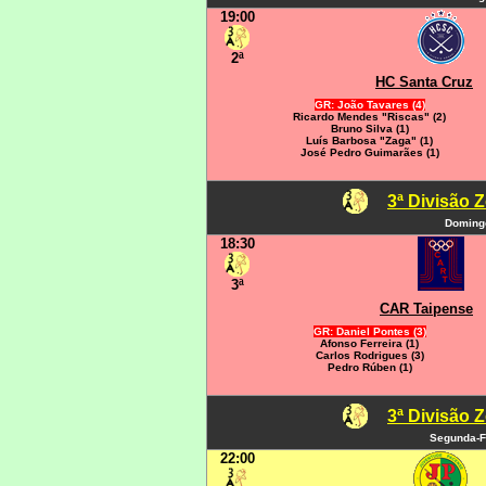
19:00
2ª
HC Santa Cruz
GR: João Tavares (4)
Ricardo Mendes "Riscas" (2)
Bruno Silva (1)
Luís Barbosa "Zaga" (1)
José Pedro Guimarães (1)
3ª Divisão 
Domingo
18:30
3ª
CAR Taipense
GR: Daniel Pontes (3)
Afonso Ferreira (1)
Carlos Rodrigues (3)
Pedro Rúben (1)
3ª Divisão 
Segunda-F
22:00