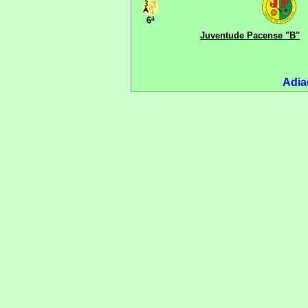
6ª
Juventude Pacense "B"
Adia