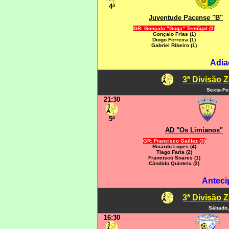
4ª
Juventude Pacense "B"
GR: Gonçalo "Guga" Tentúgal (3)
Gonçalo Frias (1)
Diogo Ferreira (1)
Gabriel Ribeiro (1)
Adia
3ª Divisão 
Sexta-Fe
21:30
5ª
AD "Os Limianos"
GR: Francisco Gaillez (3)
Ricardo Lopes (4)
Tiago Faria (2)
Francisco Soares (1)
Cândido Quintela (2)
Anteci
3ª Divisão 
Sábado,
16:30