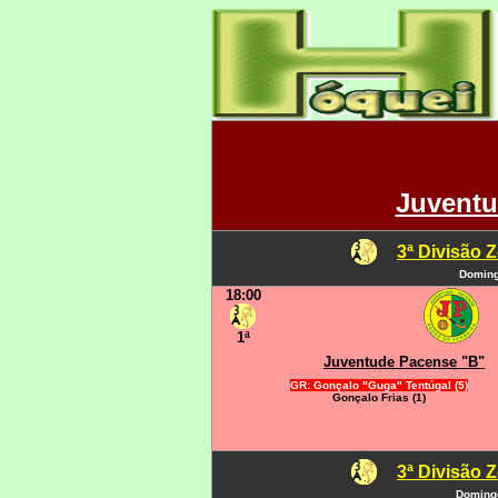
Juventu
3ª Divisão 
Doming
18:00
1ª
Juventude Pacense "B"
GR: Gonçalo "Guga" Tentúgal (5)
Gonçalo Frias (1)
3ª Divisão 
Domingo