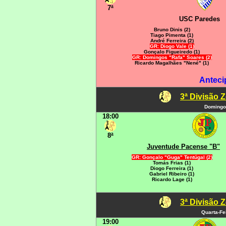
7ª
USC Paredes
Bruno Dinis (2)
Tiago Pimenta (1)
André Ferreira (2)
GR: Diogo Vale (1)
Gonçalo Figueiredo (1)
GR: Domingos "Rafa" Soares (2)
Ricardo Magalhães "Nené" (1)
Anteci
3ª Divisão 
Domingo
18:00
8ª
Juventude Pacense "B"
GR: Gonçalo "Guga" Tentúgal (2)
Tomás Frias (1)
Diogo Ferreira (1)
Gabriel Ribeiro (1)
Ricardo Lage (1)
3ª Divisão 
Quarta-Fe
19:00