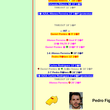
O
rlando Ribeiro
10' 1�P
Orlando Ribeiro
10' 1�P
TIMEOUT 11' 1�P
2� AZUL Afonso Ferreira 13' 1�P (protestos)
TIMEOUT 18' 1�P
--- INT ---
Daniel Pontes �
5' 2�P
Afonso Ferreira
Azul 8' 2�P
10� FALTA 9' 2�P
Daniel Pontes �
10�F 9' 2�P
1-6
Afonso Ferreira
10' 2�P
Pedro R�ben
12' 2�P
Carlos Rodrigues 15' 2�P
Daniel Pontes �
Jo�o Sousa � 16' 2�P
2-7 Pedro R�ben
16' 2�P
2� AZUL Carlos Rodrigues 17' 2�P (protestos)
TIMEOUT 19' 2�P
Afonso Ferreira
20' 2�P
Pedro Fi