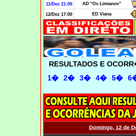
AD "Os Limianos"
11/Dez 21:00
ED Viana
12/Dez 17:00
RESULTADOS E OCORR
1�
2�
3�
4�
5�
6
Domingo, 12 de D