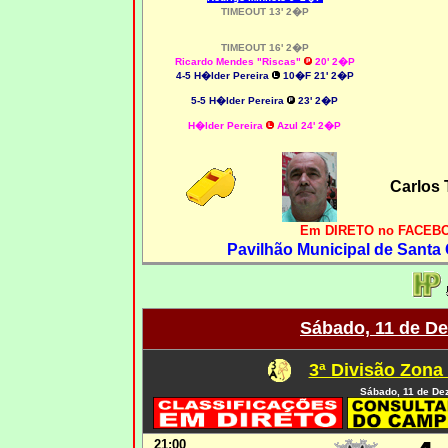
TIMEOUT 13' 2�P
TIMEOUT 16' 2�P
Ricardo Mendes "Riscas"
20' 2�P
4-5 H�lder Pereira
10�F 21' 2�P
5-5 H�lder Pereira
23' 2�P
H�lder Pereira
Azul 24' 2�P
Carlos 
Em DIRETO no FACEBO
Pavilhão Municipal de Santa
Sábado, 11 de D
3ª Divisão Zona
Sábado, 11 de De
21:00