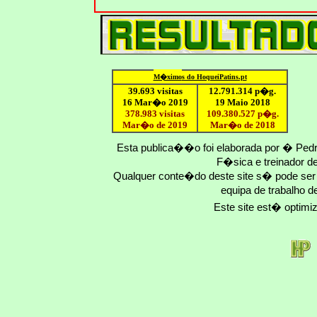
M�ximo
s do HoqueiPatins.pt
39.693 visitas
12
.791.
314
p�g.
16 Mar�o 2019
19 Maio 2018
378.983 visitas
109.
380
.
527
p�g.
Mar�o de 2019
Mar�o
de 201
8
Esta publica��o foi elaborada por � Ped
F�sica e treinador 
Qualquer conte�do deste site s� pode se
equipa de trabalho d
Este site est� optim