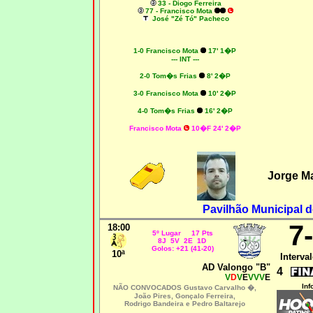
33 - Diogo Ferreira
77 - Francisco Mota
José "Zé Tó" Pacheco
1-0
Francisco Mota
17' 1�P
--- INT ---
2-0 Tom�s Frias
8' 2�P
3-0
Francisco Mota
10' 2�P
4-0 Tom�s Frias
16' 2�P
Francisco Mota
10�F 24' 2�P
Jorge M
Pavilhão Municipal d
7
18:00
5º Lugar 17 Pts
8J 5V 2E 1D
Golos: +21 (41-20)
10ª
Interval
AD Valongo "B"
4
V
D
V
E
VVV
E
Inf
NÃO CONVOCADOS
Gustavo Carvalho �,
João Pires, Gonçalo Ferreira,
Rodrigo Bandeira e Pedro Baltarejo