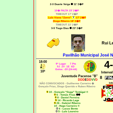
2-3 Duarte Veiga
11' 2�P
10� FALTA 15' 2�P
TIMEOUT 17' 2�P
Luís Viana "Zorro"
17' 2�P
Diogo Ribeiro 18' 2�P
TIMEOUT 22' 2�P
3-5 Tiago Dias
23' 2�P
Rui L
Pavilhão Municipal José N
4
18:00
9º Lugar 7 Pts
9J 2V 1E 6D
Golos: -20 (24-44)
10ª
Interval
Juventude Pacense "B"
8
DDD
E
DD
VV
D
Inf
NÃO CONVOCADOS -
Guilherme Carneiro �
Gonçalo Frias, Diogo Querido e Ruben Ribeiro
10 - Gonçalo "Guga" Tentúgal ®
6 - Tomás Frias
8 - Daniel Ferreira
14 - Ricardo Lage
26 - Gabriel Ribeiro
10 - Hugo Carneiro ®
4 - Lucas Bento
5 - Luís Loureiro