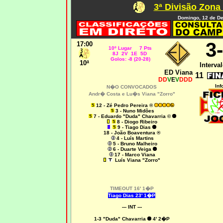
3ª Divisão Zona
Domingo, 12 de D
3
17:00
10º Lugar 7 Pts
8J 2V 1E 5D
Golos: -8 (20-28)
10ª
Interval
ED Viana
11
DD
V
E
V
DDD
Inf
N�O CONVOCADOS
Andr� Costa e
Lu�s Viana "Zorro"
12 - Zé Pedro Pereira ®
3 - Nuno Midões
7 - Eduardo "Duda" Chavarria ©
8 - Diogo Ribeiro
9 - Tiago Dias
18 - João Boaventura ®
4 - Luís Martins
5 - Bruno Malheiro
6 - Duarte Veiga
17 - Marco Viana
Luís Viana "Zorro"
TIMEOUT 16' 1�P
Tiago Dias 23' 1�P
--- INT ---
1-3
"Duda" Chavarria
4' 2�P