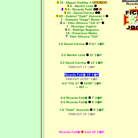
10 - Miguel Padilha ®
Ricardo
6
- Martim Leite
e
8 - Ricardo Fallé
22 - David Correia
89 - Gabriel "Gabi" Azevedo ©
1 - Gonçalo "Guga" Bento ®
4 - Vítor Oliveira "Viti Jr"
7 - Henrique Vigário
9 - Rodrigo Nogueira
18 - Francisco Matos
Vítor Oliveira "Viti"
1
-0 David Correia
0'11" 1�P
2-2 Martim Leite
11' 1�P
3-2 David Correia
13' 1�P
TIMEOUT 17' 1�P
Ricardo Fall� 19' 1�P
TIMEOUT 24'08" 1�P
4-4 "Viti Jr"
24'46" 1�P
--- INT ---
5
-5 Ricardo Fall�
7' 2�P
6-5 Ricardo Fall�
8' 2�P
7
-5 "Gabi" Azevedo
8' 2�P
TIMEOUT 18' 2�P
Ricardo Fall�
Azul 24' 2�P