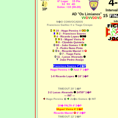
4
6º Lugar 15 Pts
9J 5V 4D
Golos: +10 (38-28)
10ª
Interval
AD "Os Limianos"
15
VV
D
VV
DD
V
D
Inf
N�O CONVOCADOS
Francisco Gaillez ® e Tiago Crespo
10 - Hugo Pereira ®
2 - Francisco Soares
4 - Ricardo Lopes
5 - Miguel Vieira
8 - Cândido Quintela
80
- João Gomes ®
3 - Pedro Nuno Pinto
6 - Ricardo Maciel ©
7 - Tiago Faria
11 - Lucas Alvarado
João Pedro Araújo
Francisco Soares 7
' 2�P
Hugo Pereira
®
Azul 7' 1�P
1-0 Ricardo Lopes
10' 1�P
TIMEOUT 20' 1�P
2-2 Lucas Alvarado
24'59'' 1�P
--- INT ---
Hugo Pereira �
Jo�o Gomes � INT
10� FALTA 4' 2�P
Miguel Vieira 6' 2�P
Ricardo Maciel
6' 2�P
TIMEOUT 12' 2�P