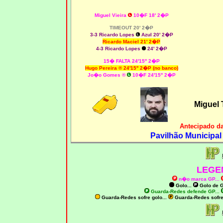
Miguel Vieira
10�F 18' 2�P
TIMEOUT 20' 2�P
3-3 Ricardo Lopes
Azul 20' 2�P
Ricardo Maciel 21' 2�P
4-3 Ricardo Lopes
24' 2�P
15� FALTA 24'15'' 2�P
Hugo Pereira ® 24'15'' 2�P (no banco)
Jo�o Gomes ®
10�F 24'15'' 2�P
Miguel 
Antecipado d
Pavilhão Municipal
LEGE
n�o marca GP
...
Golo...
Golo de
G
Guarda-Redes defende GP...
Guarda-Redes sofre golo...
Guarda-Redes sofr