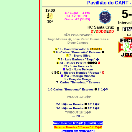
Pavilhão do CART -
5
19:00
11º Lugar 4 Pts
9J 1V 1E 7D
Golos: -25 (34-59)
10ª
Interval
HC Santa Cruz
8
D
V
DDDD
E
DD
NÃO CONVOCADOS
Inf
Tiago Moreira �,
José Pedro Guimarães e
Diogo Campos
10 - David Carvalho ®
6 - Carlos "Benedetto" Esteves
7 - Bruno Silva
8 - Luís Barbosa "Zaga" �
23 - Hélder Pereira
99 - João Tavares ®
2 - Nuno Peixoto
0
3 - Ricardo Mendes "Riscas"
4 - Rodrigo Minhoto
5 - Gonçalo Monge
Carlos "Benedetto" Esteves
1-0
Carlos "Benedetto" Esteves
6' 1�P
TIMEOUT 13' 1�P
2-1 H�lder Pereira
16' 1�P
3-1 H�lder Pereira
18' 1�P
TIMEOUT 18' 1�P
--- INT ---
Nuno Peixoto 6' 2�P (simult�neo)
Ricardo Mendes "Riscas"
7' 2�P
Rodrigo Minhoto 9' 2�P