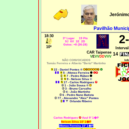
Jerónim
Pavilhão Munici
2
18:30
3º Lugar 19 Pts
9J 6V 1E 2D
Golos: +8 (36-28)
10ª
Interval
CAR Taipense
14
V
E
VV
DD
VVV
NÃO CONVOCADOS
Inf
Tomás Ferreira e Alberto "Berto" Martinho
22 - Daniel Pontes ®
5 - Afonso Ferreira
7 - Pedro Rúben
9 - Nelson Silva ©
17 - Carlos Rodrigues
1 - João Sousa ®
3 - Bruno Carvalho
4 - João Martinho
6 - Pedro Nuno Batista
77 - Alexandre "Alex" Pontes
Orlando Ribeiro
Carlos Rodrigues
Azul 9' 1�P
Nelson Silva
10' 1�P
Afonso Ferreira 10' 1�P