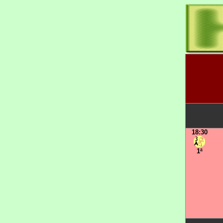
18:30
1ª