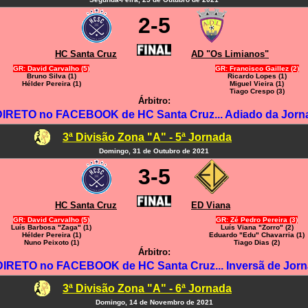
2-5
HC Santa Cruz
AD "Os Limianos"
GR: David Carvalho (5)
GR: Francisco Gaillez (2)
Bruno Silva (1)
Ricardo Lopes (1)
Hélder Pereira (1)
Miguel Vieira (1)
Tiago Crespo (3)
Árbitro:
IRETO no FACEBOOK de HC Santa Cruz... Adiado da Jorn
3ª Divisão Zona "A" - 5ª Jornada
Domingo, 31 de Outubro de 2021
3-5
HC Santa Cruz
ED Viana
GR: David Carvalho (5)
GR: Zé Pedro Pereira (3)
Luís Barbosa "Zaga" (1)
Luís Viana "Zorro" (2)
Hélder Pereira (1)
Eduardo "Edu" Chavarria (1)
Nuno Peixoto (1)
Tiago Dias (2)
Árbitro:
IRETO no FACEBOOK de HC Santa Cruz... Inversã de Jor
3ª Divisão Zona "A" - 6ª Jornada
Domingo, 14 de Novembro de 2021