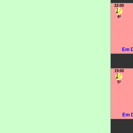
22:00
4ª
Em D
19:00
5ª
Em D