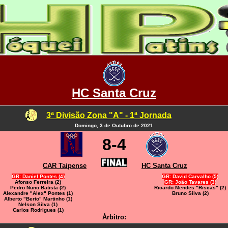
HC Santa Cruz
3ª Divisão Zona "A" - 1ª Jornada
Domingo, 3 de Outubro de 2021
8-4
CAR Taipense
HC Santa Cruz
GR: Daniel Pontes (4)
GR: David Carvalho (5)
Afonso Ferreira (2)
GR: João Tavares (3)
Pedro Nuno Batista (2)
Ricardo Mendes "Riscas" (2)
Alexandre "Alex" Pontes (1)
Bruno Silva (2)
Alberto "Berto" Martinho (1)
Nelson Silva (1)
Carlos Rodrigues (1)
Árbitro: