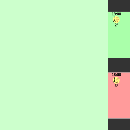
19:00
2ª
18:00
3ª