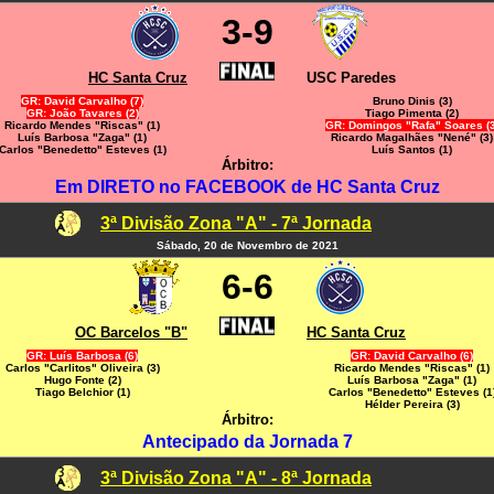
3-9
HC Santa Cruz
USC Paredes
GR: David Carvalho (7)
Bruno Dinis (3)
GR: João Tavares (2)
Tiago Pimenta (2)
Ricardo Mendes "Riscas" (1)
GR: Domingos "Rafa" Soares (3
Luís Barbosa "Zaga" (1)
Ricardo Magalhães "Nené" (3)
Carlos "Benedetto" Esteves (1)
Luís Santos (1)
Árbitro:
Em DIRETO no FACEBOOK de HC Santa Cruz
3ª Divisão Zona "A" - 7ª Jornada
Sábado, 20 de Novembro de 2021
6-6
OC Barcelos "B"
HC Santa Cruz
GR: Luís Barbosa (6)
GR: David Carvalho (6)
Carlos "Carlitos" Oliveira (3)
Ricardo Mendes "Riscas" (1)
Hugo Fonte (2)
Luís Barbosa "Zaga" (1)
Tiago Belchior (1)
Carlos "Benedetto" Esteves (1
Hélder Pereira (3)
Árbitro:
Antecipado da Jornada 7
3ª Divisão Zona "A" - 8ª Jornada