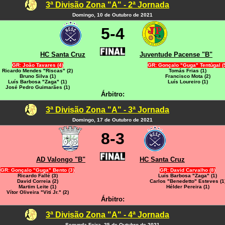
3ª Divisão Zona "A" - 2ª Jornada
Domingo, 10 de Outubro de 2021
5-4
HC Santa Cruz
Juventude Pacense "B"
GR: João Tavares (4)
GR: Gonçalo "Guga" Tentúgal (
Ricardo Mendes "Riscas" (2)
Tomás Frias (1)
Bruno Silva (1)
Francisco Mota (2)
Luís Barbosa "Zaga" (1)
Luís Loureiro (1)
José Pedro Guimarães (1)
Árbitro:
3ª Divisão Zona "A" - 3ª Jornada
Domingo, 17 de Outubro de 2021
8-3
AD Valongo "B"
HC Santa Cruz
GR: Gonçalo "Guga" Bento (3)
GR: David Carvalho (8)
Ricardo Fallé (3)
Luís Barbosa "Zaga" (1)
David Correia (2)
Carlos "Benedetto" Esteves (1
Martim Leite (1)
Hélder Pereira (1)
Vítor Oliveira "Viti Jr." (2)
Árbitro:
3ª Divisão Zona "A" - 4ª Jornada
Segunda-Feira, 25 de Outubro de 2021