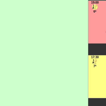
19:00
6ª
17:30
7ª