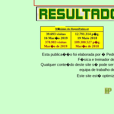
M�ximo
s do HoqueiPatins.pt
39.693 visitas
12
.791.
314
p�g.
16 Mar�o 2019
19 Maio 2018
378.983 visitas
109.
380
.
527
p�g.
Mar�o de 2019
Mar�o
de 201
8
Esta publica��o foi elaborada por � Ped
F�sica e treinador 
Qualquer conte�do deste site s� pode se
equipa de trabalho d
Este site est� optim