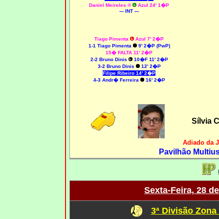
Daniel Meireles
®
Azul 24' 1�P
--- INT ---
Tiago Pimenta
Azul 7' 2�P
1-1 Tiago Pimenta
9' 2�P (PwP)
15� FALTA 11' 2�P
2-2 Bruno Dinis
10�F 11' 2�P
3-2 Bruno Dinis
12' 2�P
Filipe Ribeiro 14' 2�P
4-3 Andr� Ferreira
16' 2�P
Sílvia 
Adiado da 
Pavilhão Multiu
Sexta-Feira, 28 d
3ª Divisão Zona