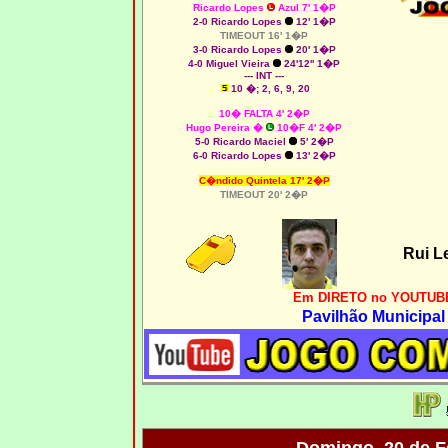
Ricardo Lopes
Azul 7' 1�P
2-0 Ricardo Lopes
12' 1�P
TIMEOUT 16' 1�P
3-0 Ricardo Lopes
20' 1�P
4-0 Miguel Vieira
24'12'' 1�P
--- INT ---
10 �; 2, 6, 9, 20
10� FALTA 4' 2�P
Hugo Pereira
�
10�F 4
' 2�P
5-0 Ricardo Maciel
5' 2�P
6-0 Ricardo Lopes
13' 2�P
C�ndido Quintela 17' 2�P
TIMEOUT 20' 2�P
Rui L
Em DIRETO no YOUTUBE
Pavilhão Municipal