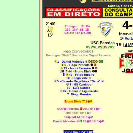
Sábado, 5 de Fev
4
21:00
1º Lugar 31 Pts
12J 10V 1E 1D
Golos: +47 (75-28)
Interval
13ª
1ª Volt
USC Paredes
19
VVVV
E
VV
D
VVVV
Inf
N�O CONVOCADOS
Domingos "Rafa" Soares ® e Miguel Ferreira
1 - Daniel Meireles ®
6 - Tiago Pimenta
19 - André Ferreira
44 - Bruno Dinis
46 - Filipe Ribeiro
10 - Diogo Vale ®
5 - Ricardo Magalhães "Nené" ©
8 - Gil Cardoso
80 - Luís Santos
87 - Gonçalo Figueiredo
Diogo Pereira
Bruno Dinis 7' 1�P
Andr� Ferreira
Azul 8' 1�P
TIMEOUT 13' 1�P
10� FALTA 16' 1�P
Daniel Meireles
®
10�F 16' 1�P
Bruno Dinis 24' 1�P