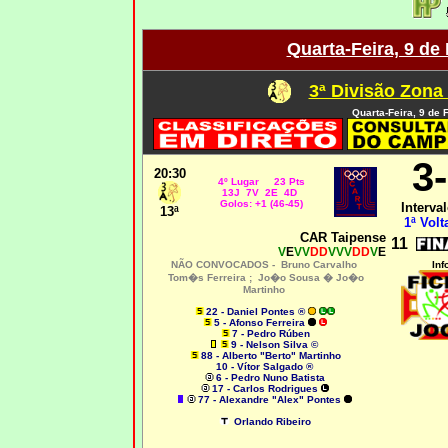
Quarta-Feira, 9 de
3ª Divisão Zona
Quarta-Feira, 9 de 
3
20:30
4º Lugar 23 Pts
13J 7V 2E 4D
Golos: +1 (46-45)
Interval
13ª
1ª Volt
CAR Taipense
11
V
E
VV
DD
VVV
DD
V
E
NÃO CONVOCADOS -
Bruno Carvalho
Inf
Tom�s Ferreira ;
Jo�o Sousa � Jo�o
Martinho
22 - Daniel Pontes ®
5 - Afonso Ferreira
7 - Pedro Rúben
9 - Nelson Silva ©
88 - Alberto "Berto" Martinho
10 - Vítor Salgado ®
6 - Pedro Nuno Batista
17 - Carlos Rodrigues
77 - Alexandre "Alex" Pontes
Orlando Ribeiro