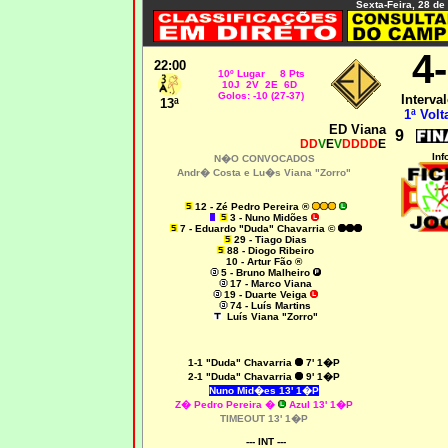
Sexta-Feira, 28 de
4
22
:00
10º Lugar 8 Pts
10J 2V 2E 6D
Golos: -10 (27-37)
Interval
13ª
1ª Volt
ED Viana
9
DD
V
E
V
DDDD
E
Inf
N�O CONVOCADOS
Andr� Costa e Lu�s Viana "Zorro"
12 - Zé Pedro Pereira ®
3 - Nuno Midões
7 - Eduardo "Duda" Chavarria ©
29 - Tiago Dias
88 - Diogo Ribeiro
10 - Artur Fão ®
5 - Bruno Malheiro
17 - Marco Viana
19 - Duarte Veiga
74 - Luís Martins
Luís Viana "Zorro"
1-1
"Duda" Chavarria
7' 1�P
2-1
"Duda" Chavarria
9' 1�P
Nuno Mid�es 13' 1�P
Z� Pedro Pereira
�
Azul 13' 1�P
TIMEOUT 13' 1�P
--- INT ---