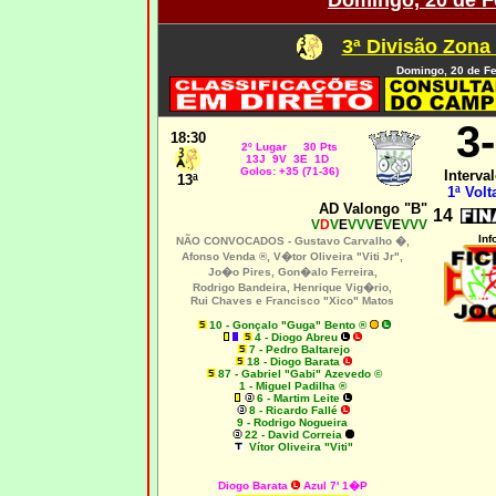
Domingo, 20 de F
3ª Divisão Zona
Domingo, 20 de Fe
3
18:30
2º Lugar 30 Pts
13J 9V 3E 1D
Golos: +35 (71-36)
Interval
13ª
1ª Volt
AD Valongo "B"
14
V
D
V
E
VVV
E
V
E
VVV
Inf
NÃO CONVOCADOS -
Gustavo Carvalho �,
Afonso Venda ®
,
V�tor Oliveira "Viti Jr",
Jo�o Pires, Gon�alo Ferreira,
Rodrigo Bandeira, Henrique Vig�rio,
Rui Chaves e Francisco "Xico" Matos
10 - Gonçalo "Guga" Bento ®
4 - Diogo Abreu
7 - Pedro Baltarejo
18 - Diogo Barata
87 - Gabriel "Gabi" Azevedo ©
1 - Miguel Padilha ®
6 - Martim Leite
8 - Ricardo Fallé
9 - Rodrigo Nogueira
22 - David Correia
Vítor Oliveira "Viti"
Diogo Barata
Azul 7' 1�P