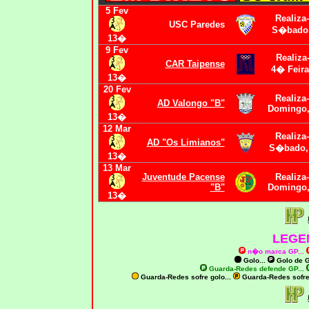
5 Fev
Realiza
USC Paredes
S�bado,
13�
9 Fev
Realiza
CAR Taipense
4� Feira
13�
20 Fev
Realiza
AD Valongo "B"
Domingo,
13�
12 Mar
Realiza
AD "Os Limianos"
S�bado, 
13�
13 Mar
Juventude Pacense
Realiza
"B"
Domingo,
13�
LEGE
n�o marca GP
...
Golo...
Golo de
G
Guarda-Redes defende GP...
Guarda-Redes sofre golo...
Guarda-Redes sofr