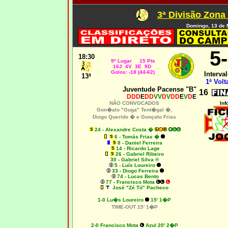
3ª Divisão Zona
Domingo, 13 de 
5
18:30
9º Lugar 15 Pts
16J 4V 3E 9D
Golos: -18 (44-62)
Interval
13ª
1ª Volt
Juventude Pacense "B"
16
DDD
E
DD
VV
D
V
DD
E
V
D
E
NÃO CONVOCADOS
Inf
Gon�alo "Guga" Tent�gal �,
Diogo Querido � e
Gonçalo Frias
24 - Alexandre Costa
�
6 - Tomás Frias �
8 - Daniel Ferreira
14 - Ricardo Lage
26 - Gabriel Ribeiro
30 - Gabriel Silva ®
5 - Luís Loureiro
33 - Diogo Ferreira
74 - Lucas Bento
77 - Francisco Mota
José "Zé Tó" Pacheco
1-0 Lu�s Loureiro
15' 1�P
TIME-OUT 15' 1�P
2-0 Francisco Mota
Azul 20' 2�P