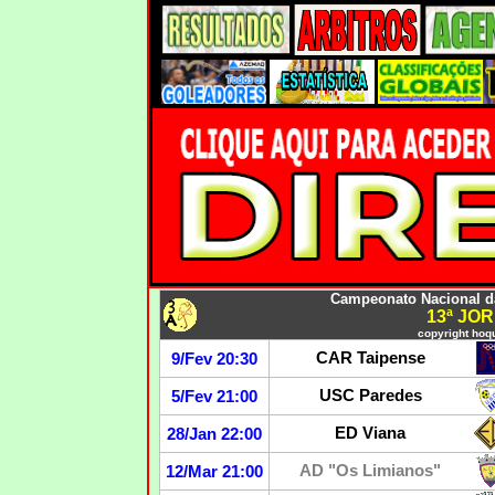
Campeonato Nacional da 
13ª JO
copyright hoqu
CAR Taipense
9/Fev 20:30
USC Paredes
5/Fev 21:00
ED Viana
28/Jan 22:00
AD "Os Limianos"
12/Mar 21:00