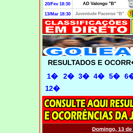
AD Valongo "B"
20/Fev 18:30
Juventude Pacense "B"
13/Mar 18:30
RESULTADOS E OCORR
1�
2�
3�
4�
5�
6
12�
Domingo, 13 de