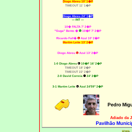
Diogo Abreu 10' 1�P
TIMEOUT 11' 1�P
Diogo Abreu 24' 1�P
--- INT ---
10� FALTA 7' 2�P
"Guga" Bento �
10�F 7'
2�P
Ricardo Fall�
Azul 10' 2�P
Martim Leite 13' 2�P
Diogo Abreu
Azul 13' 2�P
1-0 Diogo Abreu
10�F 16' 2�P
TIMEOUT 18' 2�P
TIMEOUT 22' 2�P
2-0 David Correia
24' 2�P
3-1 Martim Leite
Azul 24'59'' 2�P
Pedro Mig
Adiado da 
Pavilhão Munici