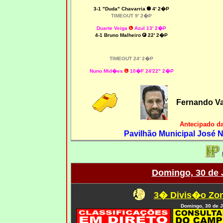
3-1 "Duda" Chavarria
4
' 2�P
TIMEOUT 9' 2�P
Duarte Veiga
Azul 13' 2�P
4-1 Bruno Malheiro
22' 2�P
TIMEOUT 24' 2�P
Nuno Mid�es
10�F 24'22" 2�P
Fernando V
Antecipado d
Pavilhão Municipal José N
Domingo, 30 de 
3� Divis�o Zon
Domingo, 30 de J