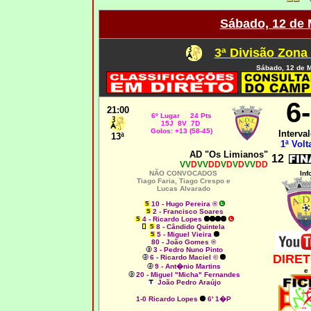
Sábado, 12 de 
3ª Divisão Zona
Sábado, 12 de 
6
21:00
6º Lugar 24 Pts
15J 8V 7D
Golos: +13 (58-45)
Interval
13ª
1ª Volt
AD "Os Limianos"
12
VV
D
VV
DD
V
D
V
D
VV
DD
NÃO CONVOCADOS
Inf
Tiago Faria, Tiago Crespo e
Lucas Alvarado
10 - Hugo Pereira ®
2 - Francisco Soares
4 - Ricardo Lopes
8 - Cândido Quintela
5 - Miguel Vieira
80 - João Gomes ®
3 - Pedro Nuno Pinto
DIRET
6 - Ricardo Maciel ©
9 - Ant�nio Martins
e
20 - Miguel "Micha" Fernandes
João Pedro Araújo
1-0
Ricardo Lopes
6' 1�P