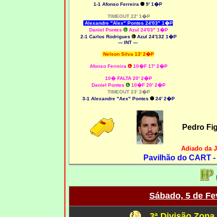
1-1 Afonso Ferreira
9' 1�P
TIMEOUT 22' 1�P
Alexandre "Alex" Pontes 24'03" 1�P
Daniel Pontes
Azul 24'03" 1�P
2-1 Carlos Rodrigues
Azul 24'132 1�P
--- INT ---
Nelson Silva 13' 2�P
Afonso Ferreira
10�F 17' 2�P
10� FALTA 20' 2�P
Daniel Pontes
10�F 20' 2�P
TIMEOUT 23' 2�P
3-1 Alexandre "Aex" Pontes
24' 2�P
Pedro Fi
Adiado da 
Pavilhão do CART -
Sábado, 5 de Fe
3ª Divisão Zona