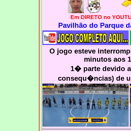
Em DIRETO no YOUTUB
Pavilhão do Parque da
O jogo esteve interromp
minutos aos 1
1� parte devido a
consequ�ncias) de u