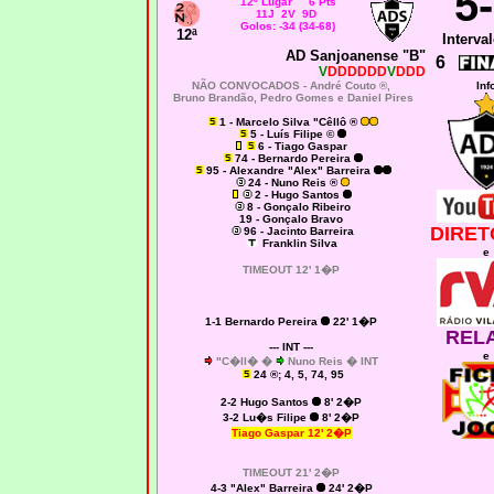
5
12º Lugar 6 Pts
11J 2V 9D
Golos: -34 (34-68)
12ª
Interval
AD Sanjoanense "B"
6
V
DDDDDD
V
DDD
NÃO CONVOCADOS -
André Couto ®,
Inf
Bruno Brandão, Pedro Gomes e Daniel Pires
1 - Marcelo Silva "Cêllô ®
5 - Luís Filipe ©
6 - Tiago Gaspar
74 - Bernardo Pereira
95 - Alexandre "Alex" Barreira
24 - Nuno Reis ®
2 - Hugo Santos
8 - Gonçalo Ribeiro
19 - Gonçalo Bravo
DIRET
96 - Jacinto Barreira
Franklin Silva
e
TIMEOUT 12' 1�P
1-1 Bernardo Pereira
22' 1�P
REL
--- INT ---
e
"C�ll� �
Nuno Reis �
INT
24
®; 4, 5, 74, 95
2
-2 Hugo Santos
8' 2�P
3-2 Lu�s Filipe
8' 2�P
Tiago Gaspar 12' 2�P
TIMEOUT 21' 2�P
4
-3 "Alex" Barreira
24' 2�P