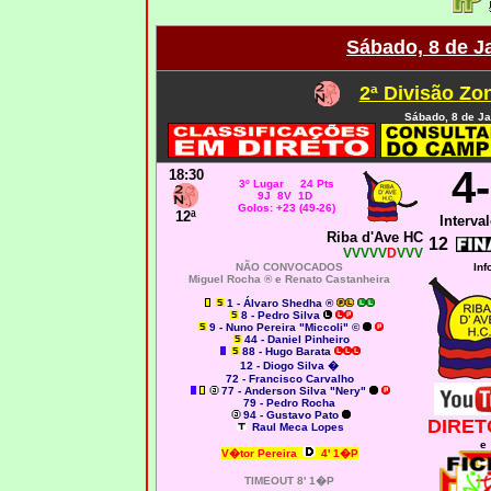
Sábado, 8 de J
2ª Divisão Zo
Sábado, 8 de Ja
4
18:30
3º Lugar 24 Pts
9J 8V 1D
Golos: +23 (49-26)
12ª
Interval
Riba d'Ave HC
12
VVVVV
D
VVV
NÃO CONVOCADOS
Inf
Miguel Rocha ® e Renato Castanheira
1 - Álvaro Shedha ®
8 - Pedro Silva
9 - Nuno Pereira "Miccoli" ©
44 - Daniel Pinheiro
88 - Hugo Barata
12 - Diogo Silva
�
72 - Francisco Carvalho
77 - Anderson Silva "Nery"
79 - Pedro Rocha
94 - Gustavo Pato
DIRET
Raul Meca Lopes
e
V�tor Pereira
4' 1�P
TIMEOUT 8' 1�P