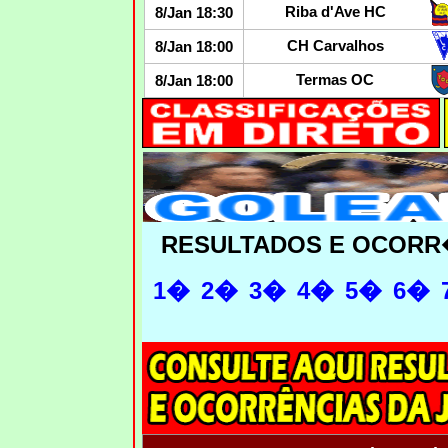
Riba d'Ave HC
8/Jan 18:30
CH Carvalhos
8/Jan 18:00
Termas OC
8/Jan 18:00
RESULTADOS E OCORR
1�
2�
3�
4�
5�
6�