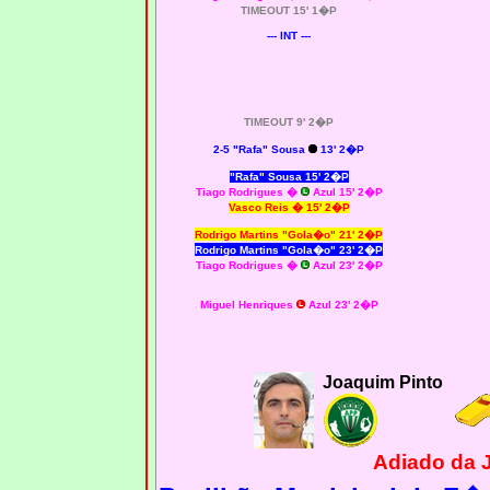
TIMEOUT 15' 1�P
--- INT ---
TIMEOUT 9' 2�P
2-5 "Rafa" Sousa
13' 2�P
"Rafa" Sousa 15' 2�P
Tiago Rodrigues �
Azul 15' 2�P
Vasco Reis � 15' 2�P
Rodrigo Martins "Gola�o" 21' 2�P
Rodrigo Martins "Gola�o" 23' 2�P
Tiago Rodrigues �
Azul 23' 2�P
Miguel Henriques
Azul 23' 2�P
Joaquim Pinto
Adiado da 