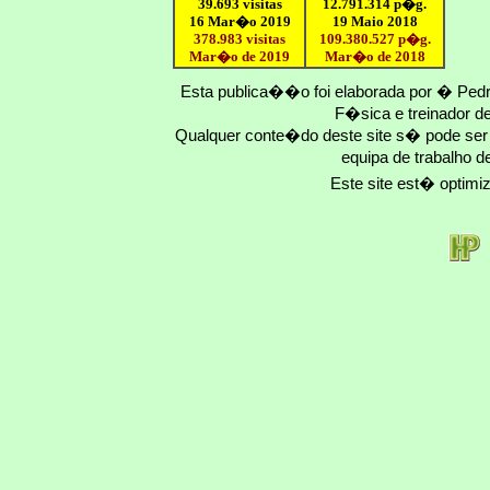
39.693 visitas
12
.791.
314
p�g.
16 Mar�o 2019
19 Maio 2018
378.983 visitas
109.
380
.
527
p�g.
Mar�o de 2019
Mar�o
de 201
8
Esta publica��o foi elaborada por � Ped
F�sica e treinador 
Qualquer conte�do deste site s� pode se
equipa de trabalho d
Este site est� optim