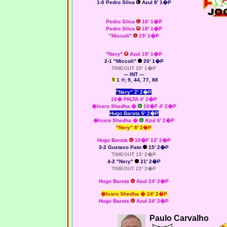
1-0
Pedro Silva
Azul 8' 1�P
Pedro Silva
16' 1�P
Pedro Silva
18' 1�P
"Miccoli"
19' 1�P
"Nery"
Azul 19' 1�P
2-1 "Miccoli"
20' 1�P
TIMEOUT 20' 1�P
--- INT ---
1 ®; 9, 44, 77, 88
"Nery"
2' 2�P
10� FALTA 4' 2�P
�lvaro Shedha �
10�F 4' 2�P
Hugo Barata
6' 2�P
�lvaro Shedha �
Azul 6' 2�P
"Nery"
8' 2�P
Hugo Barata
10�F 13' 2�P
3-2 Gustavo Pato
15' 2�P
TIMEOUT 15' 2�P
4-2 "Nery"
21' 2�P
TIMEOUT 22' 2�P
Hugo Barata
Azul 24' 2�P
�lvaro Shedha �
24' 2�P
Hugo Barata
Azul 24' 2�P
Paulo Carvalho