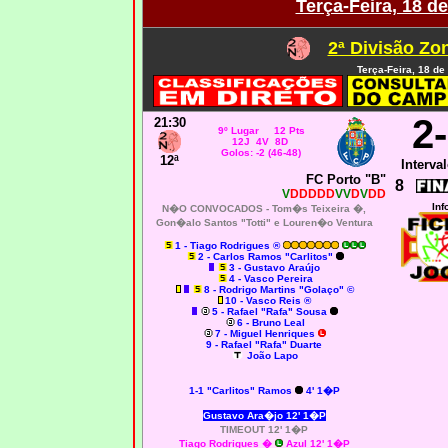
Terça-Feira, 18 d
2ª Divisão Zo
Terça-Feira, 18 de
2
21:30
9º Lugar 12 Pts
12J 4V 8D
Golos: -2 (46-48)
12ª
Interval
FC Porto "B"
8
V
DDDDD
VV
D
V
DD
Inf
N�O CONVOCADOS -
Tom�s Teixeira �,
Gon�alo Santos "Totti" e Louren�o Ventura
1 - Tiago Rodrigues ®
2 - Carlos Ramos "Carlitos"
3 - Gustavo Araújo
4 - Vasco Pereira
8 - Rodrigo Martins "Golaço" ©
10 - Vasco Reis ®
5 - Rafael "Rafa" Sousa
6 - Bruno Leal
7 - Miguel Henriques
9 - Rafael "Rafa" Duarte
João Lapo
1-1 "Carlitos" Ramos
4' 1�P
Gustavo Ara�jo 12' 1�P
TIMEOUT 12' 1�P
Tiago Rodrigues �
Azul 12' 1�P