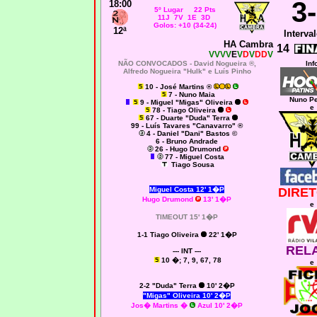
3
18:00
5º Lugar 22 Pts
11J 7V 1E 3D
Golos: +10 (34-24)
12ª
Interval
HA Cambra
14
VVVV
E
V
D
V
DD
V
NÃO CONVOCADOS -
David Nogueira ®,
Inf
Alfredo Nogueira "Hulk" e Luís Pinho
10 - José Martins ®
7 - Nuno Maia
Nuno Pe
9 - Miguel "Migas" Oliveira
e
78 - Tiago Oliveira
67
- Duarte "Duda" Terra
99 - Luís Tavares "Canavarro" ®
4 - Daniel "Dani" Bastos ©
6 - Bruno Andrade
26 - Hugo Drumond
77 - Miguel Costa
Tiago Sousa
Miguel Costa 12' 1�P
DIRET
Hugo Drumond
13' 1�P
e
TIMEOUT 15' 1�P
1-1 Tiago Oliveira
22' 1�P
REL
--- INT ---
10 �; 7, 9, 67, 78
e
2-2
"Duda" Terra
10' 2�P
"Migas" Oliveira 10' 2�P
Jos� Martins
�
Azul 10' 2�P