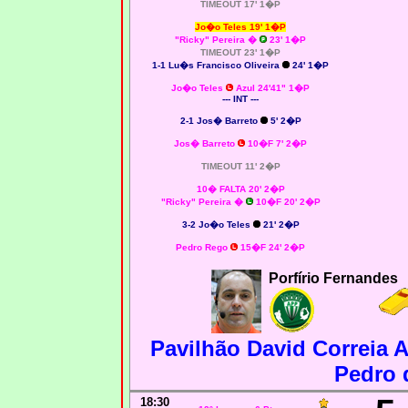
TIMEOUT 17' 1�P
Jo�o Teles 19' 1�P
"Ricky" Pereira �
23' 1�P
TIMEOUT 23' 1�P
1-1
Lu�s Francisco Oliveira
24' 1�P
Jo�o Teles
Azul 24'41" 1�P
--- INT ---
2-1 Jos� Barreto
5' 2�P
Jos� Barreto
10�F 7' 2�P
TIMEOUT 11' 2�P
10� FALTA 20' 2�P
"Ricky" Pereira �
10�F 20' 2�P
3-2 Jo�o Teles
21' 2�P
Pedro Rego
15�F 24' 2�P
Porfírio Fernandes
Pavilhão David Correia 
Pedro 
18
:30