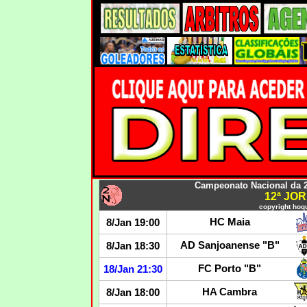
Campeonato Nacional da 2
12ª JO
copyright hoqu
HC Maia
8/Jan 19:00
AD Sanjoanense "B"
8/Jan 18:30
FC Porto "B"
18/Jan 21:30
HA Cambra
8/Jan 18:00