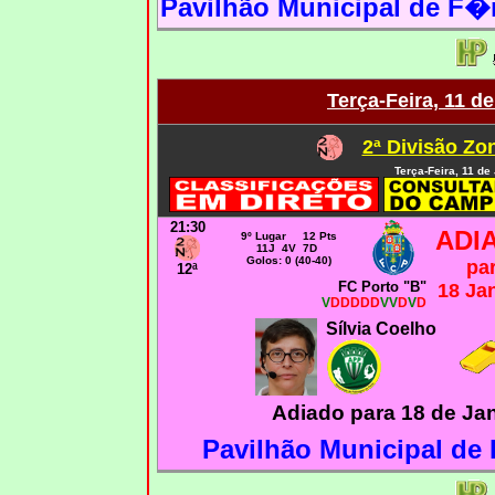
Pavilhão Municipal de F�
Terça-Feira, 11 d
2ª Divisão Zo
Terça-Feira, 11 de
21:30
ADI
9º Lugar 12 Pts
11J 4V 7D
Golos: 0 (40-40)
pa
12ª
FC Porto "B"
18 Ja
V
DDDDD
VV
D
V
D
Sílvia Coelho
Adiado para 18 de Ja
Pavilhão Municipal de