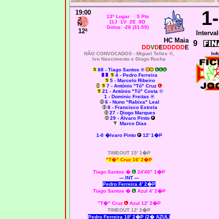
1
19:00
13º Lugar 5 Pts
11J 1V 2E 8D
Golos: -28 (31-59)
12ª
Interval
HC Maia
9
DD
V
D
E
DDDDD
E
NÃO CONVOCADOS -
Miguel Telles ®,
Inf
Ivo Nascimento e Diogo Rocha
88 - Tiago Santos ®
4 - Pedro Ferreira
5 - Marcelo Ribeiro
7 - António "Tó" Cruz
21 - António "Tó" Costa ©
1 - Dominic Freitas ®
6 - Nuno "Rabixa" Leal
8 - Francisco Estrela
27 - Diogo Marques
29 - Álvaro Pinto
Marco Dias
1-0
�lvaro Pinto
12' 1�P
TIMEOUT 15' 1�P
"T�" Cruz 16' 2�P
Tiago Santos �
24'40" 1�P
--- INT ---
Pedro Ferreira 4' 2�P
Tiago Santos
�
Azul 4' 2�P
"T�" Cruz
Azul 12' 2�P
TIMEOUT 12' 2�P
Pedro Ferreira 18' 2�P (2� AZUL)