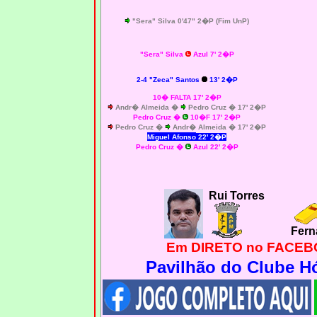
"Sera" Silva 0'47" 2�P (Fim UnP)
"Sera" Silva
Azul 7' 2�P
2-4 "Zeca" Santos
13' 2�P
10� FALTA 17' 2�P
Andr� Almeida �
Pedro Cruz � 17' 2�P
Pedro Cruz
�
10�F 17' 2�P
Pedro Cruz �
Andr� Almeida � 17' 2�P
Miguel Afonso
22' 2�P
Pedro Cruz
�
Azul 22' 2�P
Rui Torres
Fern
Em DIRETO no FACEBO
Pavilhão do Clube H