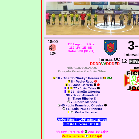
3
18:00
11º Lugar 7 Pts
11J 2V 1E 8D
Golos: -20 (31-51)
12ª
Interval
Termas OC
12
DDDD
VV
DDD
E
D
NÃO CONVOCADOS
Inf
Gonçalo Pereira ® e João Silva
10 - Ricardo "Ricky" Pereira ®
8 - Pedro Rego
9 - José Barreto
77 - João Teles
79 - Simão Oliveira
90 - David Almeida ®
6 - Tiago Ribeiro ©
7 - Pedro Mendes
49 - Luís Francisco Oliveira
54 - Luís Paulo Pinheiro
Pedro Ferreira
Jo�o Teles
4' 1�P (simult�neo)
Sim�o Oliveira
10' 1�P
"Ricky" Pereira �
Azul 10' 1�P
Pedro Ferreira
17' 1�P