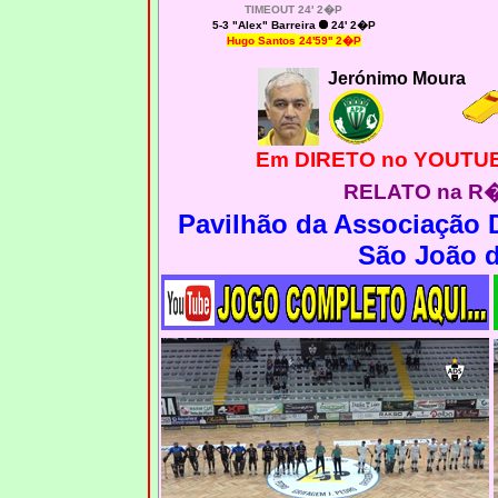
TIMEOUT 24' 2�P
5-3 "Alex" Barreira
24' 2�P
Hugo Santos
24'59'' 2�P
Jerónimo Moura
Em DIRETO no YOUTUB
RELATO na R�d
Pavilhão da Associação 
São João d