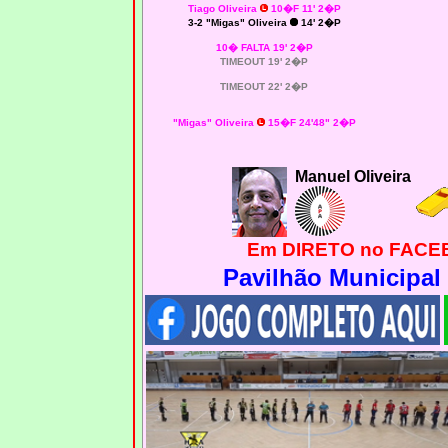
Tiago Oliveira
10�F 11' 2�P
3-2
"Migas" Oliveira
14' 2�P
10� FALTA 19' 2�P
TIMEOUT 19' 2�P
TIMEOUT 22' 2�P
"Migas" Oliveira
15�F 24'48" 2�P
Manuel Oliveira
Em DIRETO no FACE
Pavilhão Municipal