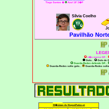
Tiago Santos
�
Azul 18' 2�P
Sílvia Coelho
J
Pavilhão Nort
LEGE
n�o marca GP
...
Golo...
Golo de
G
Guarda-Redes defende GP...
Guarda-Redes sofre golo...
Guarda-Redes sofr
M�ximo
s do HoqueiPatins.pt