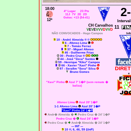
2
18:00
4º Lugar 23 Pts
11J 7V 2E 2D
Golos: +13 (54-41)
12ª
Interval
CH Carvalhos
11
V
E
V
E
VVV
D
VV
D
NÃO CONVOCADOS -
Hugo Campos
Inf
10 - André Almeida ® ©
6 - Afonso Lima
7 - Tomás Ferraz
37 - Miguel Afonso
46 - Guilherme Frias
30 - Pedro Cruz ®
44 - José "Zeca" Santos
59 - Henrique "Kiko" Campos
66 - Xavier "Xavi" Pinho
DIRET
97 - Serafim "Sera" Silva
Bruno Gomes
e
"Xavi" Pinho
Azul 7' 1�P (sem remate �
baliza)
Afonso Lima
Azul 20' 1�P
1-1 Afonso Lima
Azul 20' 1�P
"Xavi" Pinho
24' 1�P
Andr� Almeida �
Pedro Cruz � 24' 1�P
Pedro Cruz
�
Azul 24' 1�P
Pedro Cruz �
Andr� Almeida � 24' 1�P
--- INT ---
10 ®; 6, 46, 59 (UnP)