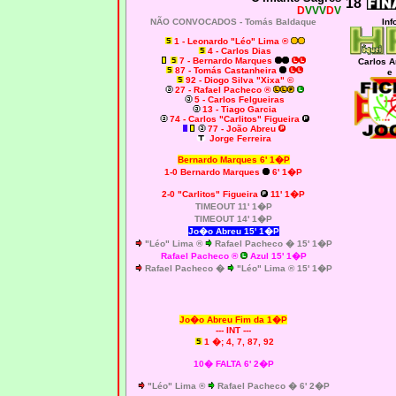
18
D
VVV
D
V
NÃO CONVOCADOS -
Tomás Baldaque
Inf
1 - Leonardo "Léo" Lima ®
4 - Carlos Dias
7 - Bernardo Marques
Carlos 
87 - Tomás Castanheira
e
92 - Diogo Silva "Xixa" ©
27 - Rafael Pacheco ®
5 - Carlos Felgueiras
13 - Tiago Garcia
74 - Carlos "Carlitos" Figueira
77 - João Abreu
Jorge Ferreira
Bernardo Marques 6' 1�P
1-0
Bernardo Marques
6' 1�P
2-0
"Carlitos" Figueira
11' 1�P
TIMEOUT 11' 1�P
TIMEOUT 14' 1�P
Jo�o Abreu 15' 1�P
"Léo" Lima ®
Rafael Pacheco � 15' 1�P
Rafael Pacheco
®
Azul 15' 1�P
Rafael Pacheco �
"Léo" Lima ® 15' 1�P
Jo�o Abreu Fim da 1�P
--- INT ---
1 �; 4, 7, 87, 92
10� FALTA 6' 2�P
"Léo" Lima ®
Rafael Pacheco � 6' 2�P