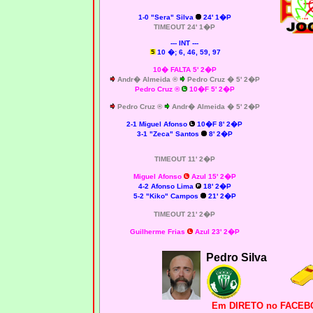
1-0
"Sera" Silva
24' 1�P
TIMEOUT 24' 1�P
--- INT ---
10 �; 6, 46, 59, 97
10� FALTA 5' 2�P
Andr� Almeida ®
Pedro Cruz � 5' 2�P
Pedro Cruz
®
10�F 5' 2�P
Pedro Cruz ®
Andr� Almeida � 5' 2�P
2-1 Miguel Afonso
10�F 8' 2�P
3-1
"Zeca" Santos
8' 2�P
TIMEOUT 11' 2�P
Miguel Afonso
Azul 15' 2�P
4-2 Afonso Lima
18' 2�P
5-2 "Kiko" Campos
21' 2�P
TIMEOUT 21' 2�P
Guilherme Frias
Azul 23' 2�P
Pedro Silva
Em DIRETO no FACEBO