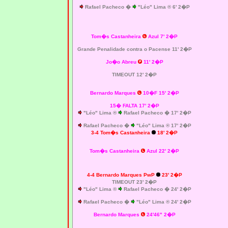
Rafael Pacheco �
"Léo" Lima ® 6' 2�P
Tom�s Castanheira
Azul 7' 2�P
Grande Penalidade contra o Pacense 11' 2�P
Jo�o Abreu
11' 2�P
TIMEOUT 12' 2�P
Bernardo Marques
10�F 15' 2�P
15� FALTA 17' 2�P
"Léo" Lima ®
Rafael Pacheco � 17' 2�P
Rafael Pacheco �
"Léo" Lima ® 17' 2�P
3-4 Tom�s Castanheira
18' 2�P
Tom�s Castanheira
Azul 22' 2�P
4-4
Bernardo Marques PwP
23' 2�P
TIMEOUT 23' 2�P
"Léo" Lima ®
Rafael Pacheco � 24' 2�P
Rafael Pacheco �
"Léo" Lima ® 24' 2�P
Bernardo Marques
24'46" 2�P