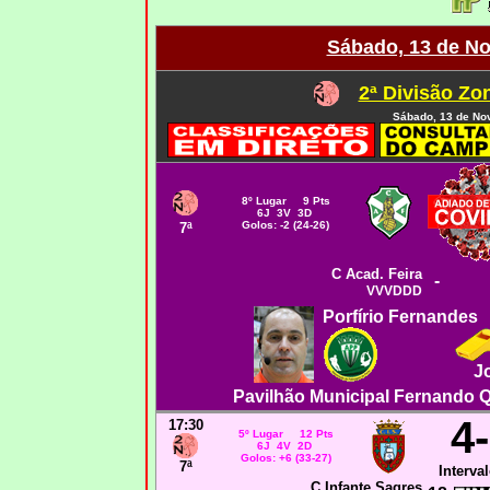
Sábado, 13 de N
2ª Divisão Zo
Sábado, 13 de No
8º Lugar 9 Pts
6J 3V 3D
Golos: -2 (24-26)
7ª
C Acad. Feira
-
VVVDDD
Porfírio Fernandes
J
Pavilhão Municipal Fernando Qu
4
17:30
5º Lugar 12 Pts
6J 4V 2D
Golos: +6 (33-27)
7ª
Interval
C Infante Sagres