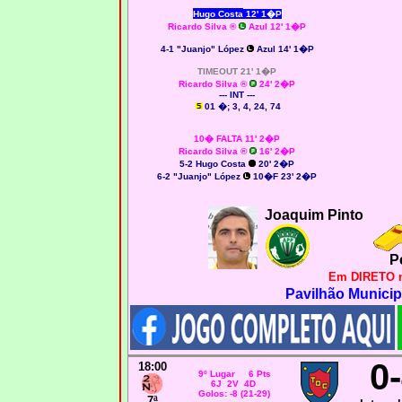
Hugo Costa
12' 1�P
Ricardo Silva
®
Azul 12' 1�P
4-1
"Juanjo" López
Azul 14' 1�P
TIMEOUT 21' 1�P
Ricardo Silva
®
24' 2�P
--- INT ---
01 �; 3, 4, 24, 74
10� FALTA 11' 2�P
Ricardo Silva
®
16' 2�P
5-2
Hugo Costa
20' 2�P
6-2
"Juanjo" López
10�F 23' 2�P
Joaquim Pinto
P
Em DIRETO 
Pavilhão Municip
0
18:00
9º Lugar 6 Pts
6J 2V 4D
Golos: -8 (21-29)
7ª