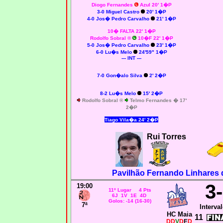
Diogo Fernandes
Azul 20' 1�P
3-0 Miguel Castro
20' 1�P
4-0 Jos� Pedro Carvalho
21' 1�P
10� FALTA 22' 1�P
Rodolfo Sobral
®
10�F 22' 1�P
5-0 Jos� Pedro Carvalho
23' 1�P
6-0 Lu�s Melo
24'59" 1�P
--- INT ---
7-0 Gon�alo Silva
2' 2�P
8-2 Lu�s Melo
15' 2�P
Rodolfo Sobral ®
Telmo Fernandes � 17'
2�P
Tiago
Vila�a 24' 2�P
Rui Torres
Pavilhão Fernando Linhares 
3
19:00
11º Lugar 4 Pts
6J 1V 1E 4D
Golos: -14 (16-30)
7ª
Interval
HC Maia
11
DD
V
D
E
D