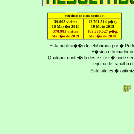
M�ximo
s do HoqueiPatins.pt
39.693 visitas
12
.791.
314
p�g.
16 Mar�o 2019
19 Maio 2018
378.983 visitas
109.
380
.
527
p�g.
Mar�o de 2019
Mar�o
de 201
8
Esta publica��o foi elaborada por � Ped
F�sica e treinador 
Qualquer conte�do deste site s� pode se
equipa de trabalho d
Este site est� optim