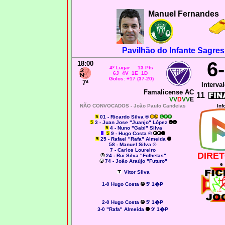
Manuel Fernandes
Pavilhão do Infante Sagres
6
18:00
4º Lugar 13 Pts
6J 4V 1E 1D
Golos: +17 (37-20)
7ª
Interval
Famalicense AC
11
VV
D
VV
E
NÃO CONVOCADOS -
João Paulo Candeias
Inf
01 - Ricardo Silva ®
3 - Juan Jose "Juanjo" López
4 - Nuno "Gabi" Silva
9 - Hugo Costa ©
25 - Rafael "Rafa" Almeida
58 - Manuel Silva ®
7 - Carlos Loureiro
DIRET
24 - Rui Silva "Folhetas"
74 - João Araújo "Futuro"
e
Vítor Silva
1-0
Hugo Costa
5' 1�P
2-0
Hugo Costa
5' 1�P
3-0
"Rafa" Almeida
9' 1�P