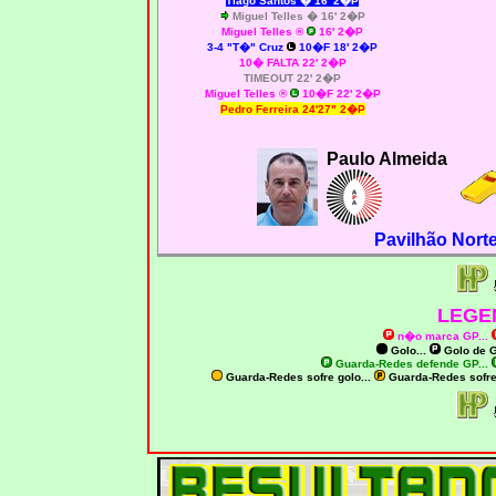
Tiago Santos � 16' 2�P
Miguel Telles � 16' 2�P
Miguel Telles
®
16' 2�P
3-4 "T�" Cruz
10�F 18' 2�P
10� FALTA 22' 2�P
TIMEOUT 22' 2�P
Miguel Telles
®
10�F 22' 2�P
Pedro Ferreira
24'27" 2�P
Paulo Almeida
Pavilhão Nort
LEGE
n�o marca GP
...
Golo...
Golo de
G
Guarda-Redes defende GP...
Guarda-Redes sofre golo...
Guarda-Redes sofr