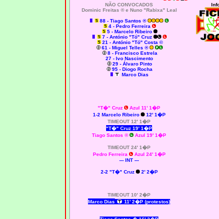
NÃO CONVOCADOS
Inf
Dominic Freitas ® e Nuno "Rabixa" Leal
88 - Tiago Santos ®
4 - Pedro Ferreira
5 - Marcelo Ribeiro
7 - António "Tó" Cruz
21 - António "Tó" Costa ©
61 - Miguel Telles ®
8 - Francisco Estrela
27 - Ivo Nascimento
29 - Álvaro Pinto
95 - Diogo Rocha
Marco Dias
"T�" Cruz
Azul 11' 1�P
1-2
Marcelo Ribeiro
12' 1�P
TIMEOUT 12' 1�P
"T�" Cruz 19' 1�P
Tiago Santos
®
Azul 19' 1�P
TIMEOUT 24' 1�P
Pedro Ferreira
Azul 24' 1�P
--- INT ---
2-2 "T�" Cruz
2' 2�P
TIMEOUT 10' 2�P
Marco Dias
11' 2�P (protestos)