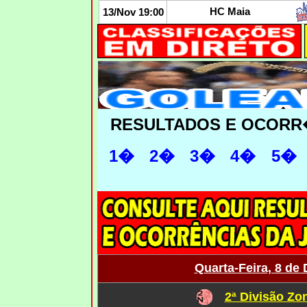
HC Maia
13/Nov 19:00
RESULTADOS E OCORR
1�
2�
3�
4�
5�
Quarta-Feira, 8 de
2ª Divisão Zo