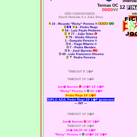
Interval
Termas OC
12
DDDD
VV
NÃO CONVOCADOS -
Inf
David Almeida ® e João Silva
10 - Ricardo "Ricky" Pereira ®
8 - Pedro Rego
54 - Luís Paulo Pinheiro
77 - João Teles
79 - Simão Oliveira
1 - Gonçalo Pereira ®
6 - Tiago Ribeiro ©
7 - Pedro Mendes
9 - José Barreto
49 - Luís Francisco Oliveira
Pedro Ferreira
TIMEOUT 8' 1�P
TIMEOUT 19' 1�P
Jos� Barreto
10�F 22' 1�P
"Ricky" Pereira ®
23' 2�P
Pedro Rego
24' 1�P
DUPLO AZUL Pedro Rego 24' 1�P (protestos)
--- INT ---
TIMEOUT 10' 2�P
Jos� Barreto
15' 2�P
TIMEOUT 15' 2�P
10� FALTA 16' 2�P
"Ricky" Pereira ®
10�F 16' 2�P