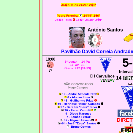
Jo�o Teles 24'26" 2�P
Pedro Ferreira
24'45" 2�P
Jo�o Teles
15�F 24'45" 2�P
António Santos
Pavilhão David Correia Andrade
5
18:00
3º Lugar 14 Pts
6J 4V 2E
Golos: +12 (31-19)
7ª
Interval
CH Carvalhos
14
V
E
V
E
VV
NÃO CONVOCADOS
Inf
Hugo Campos
10 - André Almeida ® ©
6 - Afonso Lima
46 - Guilherme Frias
59 - Henrique "Kiko" Campos
97 - Serafim "Sera" Silva
30 - Pedro Cruz ®
4 - Diogo Marques
7 - Tomás Ferraz
DIRET
37 - Miguel Afonso
44 - José "Zeca" Santos
e
Bruno Gomes