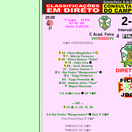
Quarta-Feira, 8 de
2-
20:00
7º Lugar 15 Pts
9J 5V 4D
Golos: 0 (33-33)
7ª
Interval
C Acad. Feira
4
VVV
DDDD
VV
Inf
N�O CONVOCADOS
19 - Nuno Magalhães ®
7 - Márcio Fonseca
18 - Telmo Ramos "Tatito"
76 - João Cruz
89 - José Almeida
37 - Carlos Gomes ®
DIRET
3 - Rui Pedro "Morgenstern"
e
4 - Tiago Pinheiro
80 - Tiago Penedos �
88 - António Silva "Tozé"
Miguel Resende
1-0 Jo�o Cruz
10' 1�P
--- INT ---
19 �; 3, 18, 76, 89
2-0 Rui Pedro "Morgenstern"
Azul 9' 2�P
Fim PowerPlay 9' 2�P
TIMEOUT 15' 2�P
TIMEOUT 20' 2�P