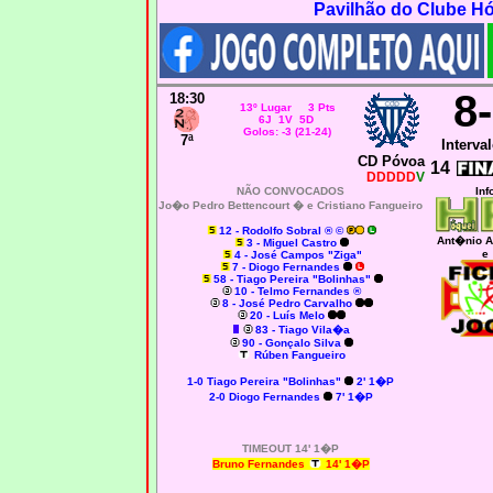
Pavilhão do Clube H
8
18:30
13º Lugar 3 Pts
6J 1V 5D
Golos: -3 (21-24)
7ª
Interval
CD Póvoa
14
DDDDD
V
NÃO CONVOCADOS
Inf
Jo�o Pedro Bettencourt � e Cristiano Fangueiro
12 - Rodolfo Sobral ® ©
Ant�nio A
3 - Miguel Castro
e
4 - José Campos "Ziga"
7 - Diogo Fernandes
58 - Tiago Pereira "Bolinhas"
10 - Telmo Fernandes ®
8 - José Pedro Carvalho
20 - Luís Melo
83 - Tiago Vila�a
90 - Gonçalo Silva
Rúben Fangueiro
1-0
Tiago Pereira "Bolinhas"
2' 1�P
2-0 Diogo Fernandes
7' 1�P
TIMEOUT 14' 1�P
Bruno Fernandes
14' 1�P